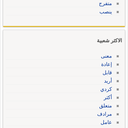
متفرج
ينصب
الاكثر شعبية
معنى
إعادة
قابل
أريد
كردي
أكثر
متعلق
مرادف
عامل