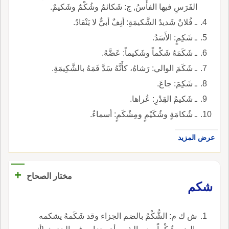
الفَرَسِ فيها الفأْسُ, ج: شَكائمُ وشُكْمٌ وشَكيمٌ.
ـ فُلانٌ شَديدُ الشَّكيمَةِ: أنِفٌ أبيٌّ لا يَنْقادُ.
ـ شَكِمٍ: الأَسَدُ.
ـ شَكَمَهُ شَكْماً وشَكيماً: عَضَّهُ.
ـ شَكَمَ الوالي: رَشاهُ، كأَنَّهُ سَدَّ فَمَهُ بالشَّكِيمَةِ.
ـ شَكِمَ: جاعَ.
ـ شَكيمُ القِدْرِ: عُراها.
ـ شُكامَةٍ وشُكَيْمٍ ومِشْكَمٍ: أسماءٌ.
عرض المزيد
+
مختار الصحاح
شكم
ش ك م: الشُّكْمُ بالضم الجزاء وقد شَكَمهُ يشكمه