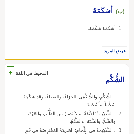
أشكَمَهُ
(ب)
أشكَمَهُ شَكَمَهُ.
عرض المزيد
+
المحيط في اللغة
الشُّكْم
ـ الشُّكْم، والشُّكْمَى: الجزاءُ، والعَطاءُ، وقد شَكَمَهُ
شَكْماً، وأشْكَمَهُ.
ـ الشَّكِيمةُ: الأَنَفَةُ، والانْتصارُ من الظُّلْمِ، والعَهْدُ،
والشَّمُّ، والشَّبَهُ، والطَّبْعُ.
ـ الشَّكِيمةُ في اللِّجامِ: الحَديدَةُ المُعْتَرِضَةُ في فَمِ