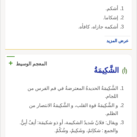
أشكم.
إشكاما.
أشكمه جازاه، كافأه.
عرض المزيد
+
المعجم الوسيط
الشَّكِيمَةُ
(أ)
الشَّكِيمَةُ الحديدةُ المعترضةُ في فم الفرس من
اللجام.
و الشَّكِيمَةُ قوة القلب، و الشَّكِيمَةُ الانتصار من
الظلم.
ويقال: فلانٌ شَديدُ الشكيمة، أو ذو شكيمَة: أنِفٌ أبِيٌّ.
والجمع : شكاِئمُ، وشَكِيمٌ، وشُكُمٌ.