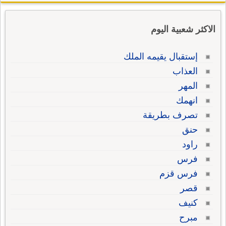
الاكثر شعبية اليوم
إستقبال يقيمه الملك
العذاب
المهر
انهمك
تصرف بطريقة
حنق
راود
فرس
فرس قزم
قصر
كنيف
مبرح