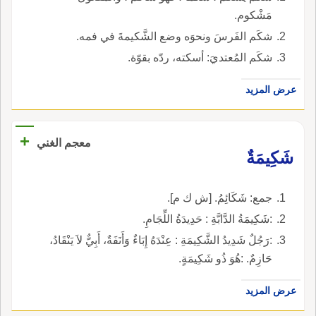
مَشْكوم.
شكَم الفَرسَ ونحوَه وضع الشَّكيمةَ في فمه.
شكَم المُعتديَ: أسكته، ردّه بقوّة.
عرض المزيد
+
معجم الغني
شَكِيمَةٌ
جمع: شَكَائِمُ. [ش ك م].
:شَكِيمَةُ الدَّابَّةِ : حَدِيدَةُ اللِّجَامِ.
:رَجُلٌ شَدِيدُ الشَّكِيمَةِ : عِنْدَهُ إِبَاءٌ وَأَنَفَةٌ، أَبِيٌّ لاَ يَنْقَادُ،
حَازِمٌ. :هُوَ ذُو شَكِيمَةٍ.
عرض المزيد