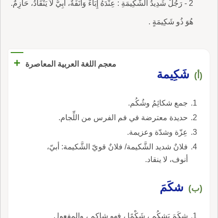
2 - رَجُلٌ شَدِيدُ الشَّكِيمَةِ : عِنْدَهُ إِبَاءٌ وَأَنَفَةٌ، أَبِيٌّ لاَ يَنْقَادُ، حَازِمٌ.
هُوَ ذُو شَكِيمَةٍ .
+
معجم اللغة العربية المعاصرة
شَكِيمة
(أ)
جمع شكائِمُ وشُكُم.
حديدة معترضة في فم الفرس من اللِّجام.
عِزّة وشدّة وعزيمة.
فلانٌ شديد الشَّكيمة/ فلانٌ قويّ الشَّكيمة: أبيّ،
أنوف، لا ينقاد.
شكَمَ
(ب)
شكَمَ يَشكُم ، شَكْمًا ، فهو شاكم ، والمفعول