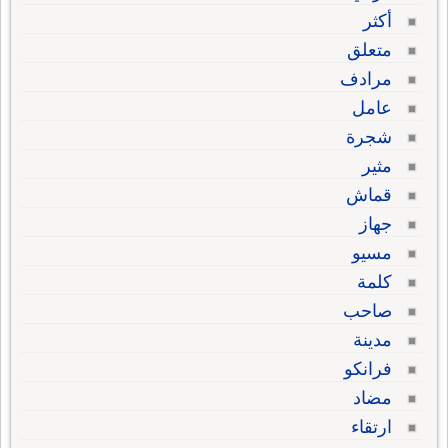
أكثر
متعلق
مرادف
عامل
شجرة
مثير
قماش
جهاز
مسيو
كلمة
صاحب
مدينة
فرانكو
مضاد
ارتقاء