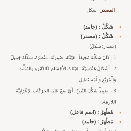
المصدر
شكل
شَكْلٌ : (جامد)
شَكْلٌ : (مصدر)
(مصدر: شَكَلَ).
1 - كَانَ شَكْلُهُ مُخِيفاً : هَيْئَتُهُ، صُورَتُهُ، مَنْظَرُهُ. شَكْلُهُ جَمِيلٌ.
2 - أَشْكَالٌ هَنْدَسِيَّةٌ : هَيْئَاتُ الأَجْسَامِ كَالدَّائِرَةِ وَالْمُثَلَّثِ
وَالْمُرَبَّعِ وَالْمُسْتَطِيلِ.
3 - اِضْبِطْ شَكْلَ النَّصِّ : أَيْ ضَعْ عَلَيْهِ الحَرَكَاتِ الإِعْرَابِيَّةَ
اللازِمَةَ.
مُظْهِرٌ : (اسم فاعل)
مَظْهَرٌ : (جامد)