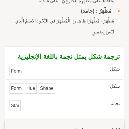
يُحَافِظُ عَلَى مَظْهَرِهِ الخَارِجِيِّ : عَلَى شَكْلِهِ...
مُظْهَرٌ : (جامد)
مُظْهَرٌ - مُظْهَرٌ [ظ هـ ر]. الْمُظْهَرُ فِي النَّحْوِ : الاسْمُ الَّذِي
لَيْسَ بِضَمِيرٍ.
ترجمة شكل يمثل نجمة باللغة الإنجليزية
شكل
Form
شكل
Form
Hue
Shape
نجمة
Star