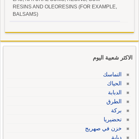
RESINS AND OLEORESINS (FOR EXAMPLE,
BALSAMS)
الاكثر شعبية اليوم
التماسك
الحياك
الدبابة
الطرق
بركة
تحضيريا
خزن في صهريج
دبابة