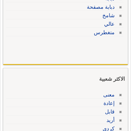
دبابة مصفحة
شامخ
عالي
متغطرس
الاكثر شعبية
معنى
إعادة
قابل
أريد
كردي