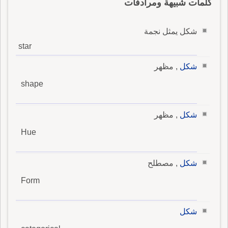
كلمات شبيهة ومرادفات
شكل يمثل نجمة
star
شكل
, مظهر
shape
شكل
, مظهر
Hue
شكل
, مصطلح
Form
شكل