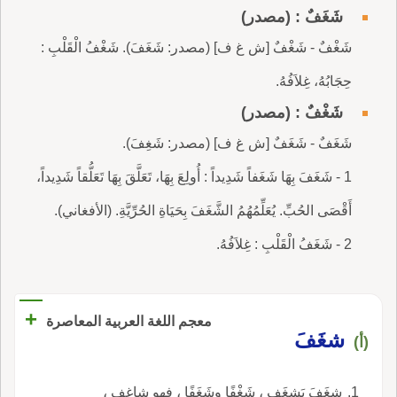
شَغَفٌ : (مصدر)
شَغْفٌ - شَغْفٌ [ش غ ف] (مصدر: شَغَفَ). شَغْفُ الْقَلْبِ :
حِجَابُهُ، غِلاَفُهُ.
شَغْفٌ : (مصدر)
شَغَفٌ - شَغَفٌ [ش غ ف] (مصدر: شَغِفَ).
1 - شَغَفَ بِهَا شَغَفاً شَدِيداً : أُولِعَ بِهَا، تَعَلَّقَ بِهَا تَعَلُّقاً شَدِيداً،
أَقْصَى الحُبِّ. يُعَلِّمُهُمُ الشَّغَفَ بِحَيَاةِ الحُرِّيَّةِ. (الأفغاني).
2 - شَغَفُ الْقَلْبِ : غِلاَفُهُ.
+
معجم اللغة العربية المعاصرة
شغَفَ
(أ)
شغَفَ يَشغَف ، شَغْفًا وشَغَفًا ، فهو شاغف ،