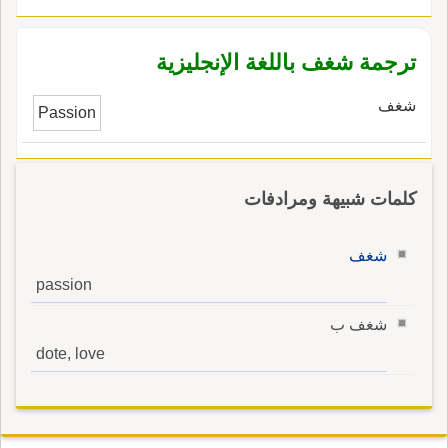
ترجمة شغف باللغة الإنجليزية
شغف
Passion
كلمات شبيهة ومرادفات
شغف
passion
شغف ب
dote, love