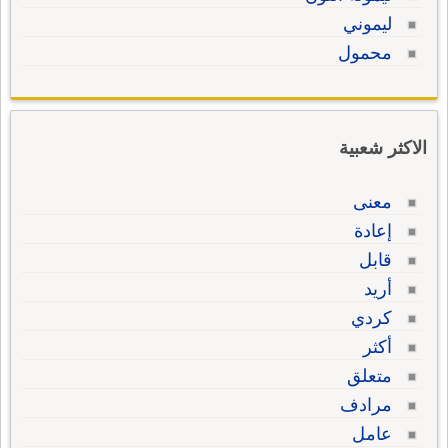
ليموني
محمول
الاكثر شعبية
معنى
إعادة
قابل
أريد
كردي
أكثر
متعلق
مرادف
عامل