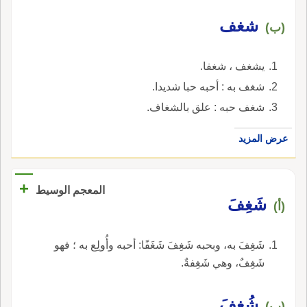
شغف
(ب)
يشغف ، شغفا.
شغف به : أحبه حبا شديدا.
شغف حبه : علق بالشغاف.
عرض المزيد
+
المعجم الوسيط
شَغِفَ
(أ)
شَغِفَ به، وبحبه شَغِفَ شَغَفًا: أحبه وأُولِع به ؛ فهو
شَغِفٌ، وهي شَغِفةٌ.
شُغِفَ
(ب)