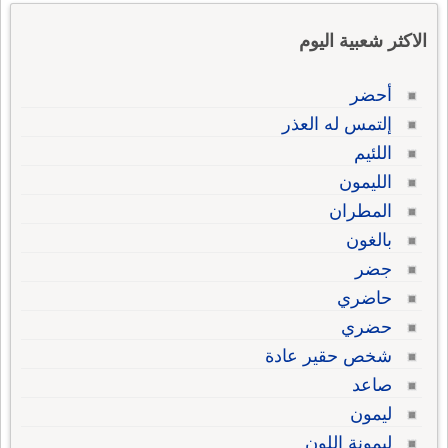
الاكثر شعبية اليوم
أحضر
إلتمس له العذر
اللئيم
الليمون
المطران
بالغون
جضر
حاضري
حضري
شخص حقير عادة
صاعد
ليمون
ليمونة اللون