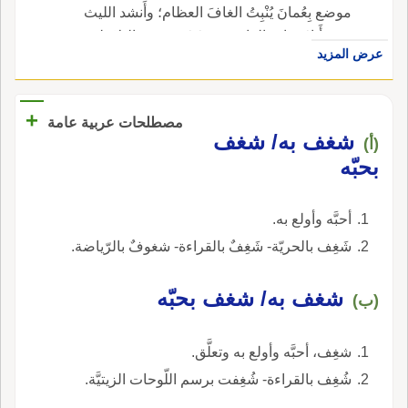
موضع بِعُمانَ يُنْبِتُ الغافَ العظام؛ وأَنشد الليث
حتى أَناخَ بذاتِ الغافِ من شَغَفٍ وفي البلاد لهم
عرض المزيد
وُسْعٌ ومُضْطَرَب.
+
مصطلحات عربية عامة
شغف به/ شغف
(أ)
بحبّه
أحبَّه وأولع به.
شَغِف بالحريّة- شَغِفٌ بالقراءة- شغوفٌ بالرّياضة.
شغف به/ شغف بحبّه
(ب)
شغِف، أحبَّه وأولع به وتعلَّق.
شُغِف بالقراءة- شُغِفت برسم اللّوحات الزيتيَّة.