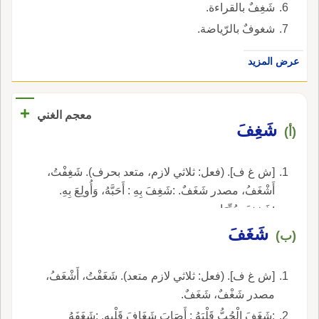
شَغِفٌ بالقراءة.
شغوفٌ بالرّياضة.
عرض المزيد
+
معجم الغني
شَغِفَ
(أ)
[ش غ ف]. (فعل: ثلاثي لازم، متعد بحرف). شَغِفْتُ،
أَشْغَفُ، مصدر شَغَفٌ. :شَغِفَ بِهِ : أَحَبَّهُ، وَأُولِعَ بِهِ.
:شَغِفَ بِحُبِّهَا.
شَغَفَ
(ب)
[ش غ ف]. (فعل: ثلاثي لازم متعد). شَغَفْتُ، أَشْغَفُ،
مصدر شَغْفٌ، شَغَفٌ.
:شَغَفَ الْحُبُّ قَلْبَهُ : أَصَابَ شَغَافَ قَلْبِهِ. :شَغَفَهُ