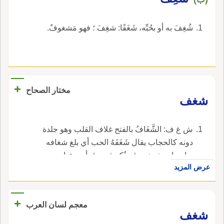
شُغِفَ به أو بحُبِّه، شَغَفًا: شغِفَ ؛ فهو مَشغوفٌ.
+
مختار الصحاح
شغف
ش غ ف: الشَّغَافُ بالفتح غلاف القلب وهو جلدة
دونه كالحجاب يقال شَغَفَهُ الحب أي بلغ شغافه
وبابه باب شعف وقد ذُكر فيه وقرأ بن عباس رضي
عرض المزيد
الله عنهما {قد شغفها حبا} وقال دخل حبه تحت
الشغاف.
+
معجم لسان العرب
شغف