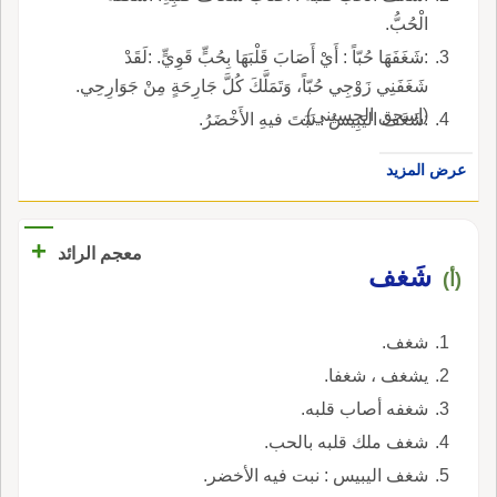
الْحُبُّ.
:شَغَفَهَا حُبّاً : أَيْ أَصَابَ قَلْبَهَا بِحُبٍّ قَوِيٍّ. :لَقَدْ
شَغَفَنِي زَوْجِي حُبّاً، وَتَمَلَّكَ كُلَّ جَارِحَةٍ مِنْ جَوَارِحِي.
(إسحق الحسيني).
:شَغَفَ اليَبِيسُ : نَبَتَ فيهِ الأَخْضَرُ.
عرض المزيد
+
معجم الرائد
شَغف
(أ)
شغف.
يشغف ، شغفا.
شغفه أصاب قلبه.
شغف ملك قلبه بالحب.
شغف اليبيس : نبت فيه الأخضر.