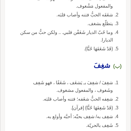
والمفعول مَشْغوف.
شغَفَه الحبُّ فتنه وأصاب قلبَه.
يتطلّع بشغف.
وما حُبّ الديار شَغَفْن قلبي. .. ولكن حبُّ من سكن
الديارا.
{قَدْ شَغَفَهَا حُبًّا}.
شغِفَ
(ب)
شغِفَ / شغِفَ بـ يَشغَف ، شَغَفًا ، فهو شَغِف
وشَغوف ، والمفعول مشغوف.
شغِفه الحبُّ شغَفه؛ فتنه وأصاب قلبَه.
{قَدْ شَغِفَهَا حُبًّا} [قرآن].
شغِف به/ شغِف بحبِّه: أحبَّه وأولع به.
شَغِف بالحريّة.