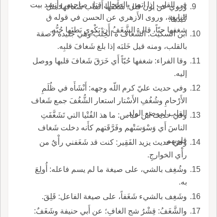
في القلب إذا اتص بالطِّحال قتل صاحبه، وأَنشد بيت
وروي عن يون قال: شَغَفَها أَصاب شَغافها مثل
النابغة، وروى الأَزهري عن الحسن في قوله ق
كَبَدَها.
شغفها حبّاً، قال: الشَّغَفُ أَن يَكْوِي بَطنَها حُبُّه.
ابن السكيت: الشَّغاف ه الخِلْبُ وهي جُليدة لاصقة
بالقلب، ومنه قيل خَلبَه إذا بلغ شَغافَ قلبِه.
وقا الفراء: شغفها حُبّاً أَي خَرَقَ شَغافَ قلبها ووصل
إليه.
وفي حديث عليّ كرم اللّه وجهه: أَنْشَأَه في ظُلَمِ
الأَرْحامِ وشُغُفِ الأَسْتار استعار الشُّغُفَ جمع شَغاف
القلب لموضع الولد.
وفي حديث ابن عباس: ما هذ الفُتْيا التي تَشَغَّفَتِ
الناسَ أَي وَسْوَسَتْهم وفَرَّقَتهم كأَنه دخلت شَغاف
قلوبهم.
وفي حديث يزيد الفَقِير: كنت قد شَغَفني رأْيٌ من
رأْي الخوارجِ.
وشُغِف بالشي، على صيغة ما لم يسم فاعله: أُولِعَ
به.
وشَغِف بالشيء شَغَفاً، على صيغة الفاعل: قَلِقَ.
والشَّغَفُ: قِشْرُ شج الغافِ؛ عن أَبي حنيفة وشَغَفٌ: