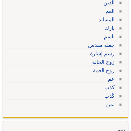
الذين
العم
المساند
بارك
باسم
جعله مقدس
رسم إشارة
زوج الخالة
زوج العمة
عم
كذب
كَذبَ
لمن