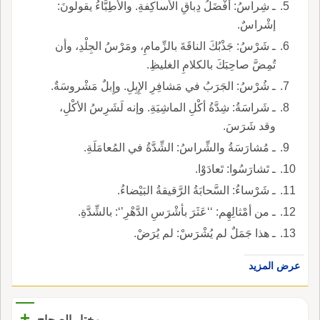
ـ شِراسُ: أفْضَلُ دِباقِ الأَساكِفةِ. والأَطِبَّاءُ يقولونَ:
إشْراسٌ.
ـ شَرْسُ: جَذْبُكَ الناقَةَ بالزِّمامِ، ومَرْسُ الجِلْدِ، وأن
تُمِضَّ صاحِبَكَ بالكلامِ الغليظِ.
ـ شُرْسُ: الجَرَبُ في مَشافِرِ الإِبِلِ. وإِبلٌ مَشْروسَةٌ.
ـ شَراسَةُ: شِدَّةُ أكْلِ الماشِيَةِ. وإنه لَشَرِسُ الأكْلِ،
وقد شَرَسَ.
ـ مُشارَسَةُ والشِّراسُ: الشِّدَّةُ في المُعامَلَةِ.
ـ تَشارَسُوا: تَعادَوْا.
ـ شَرْساءُ: السَّحابَةُ الرَّقيقةُ البَيْضاءُ.
ـ من أمْثالِهِم: ‘‘عَثَرَ بأشْرَسِ الدَّهْرِ’‘: بالشِّدَّةِ.
ـ هذا جَمَلٌ لم يُشْرَسْ: لم يُرَضْ.
عرض المزيد
+
مختار الصحاح