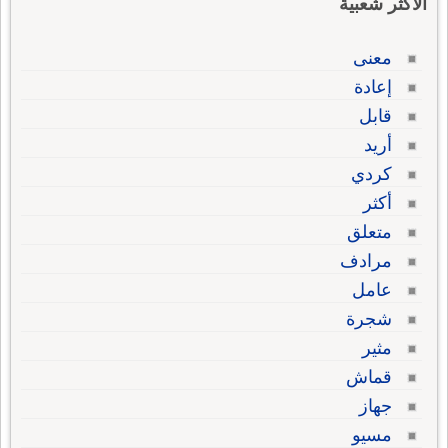
الاكثر شعبية
معنى
إعادة
قابل
أريد
كردي
أكثر
متعلق
مرادف
عامل
شجرة
مثير
قماش
جهاز
مسيو