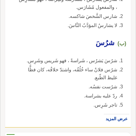
، والمفعول مُشَارَس.
شارس الشَّخصَ شاكسه.
لا يشارسُ المؤدَّبُ النَّاسَ.
شرُسَ
(ب)
شرُسَ يَشرُس ، شَراسةً ، فهو شَريس وشَرِس.
شرُس فلانٌ ساء خُلُقُه، واشتدّ خلافُه، كان فظًّا
غليظ الطّبع.
شرُست نفسُه.
ردّ عليه بشراسة.
تاجر شَرِس.
عرض المزيد