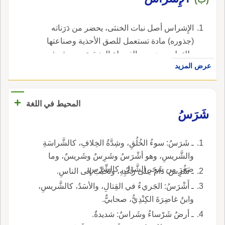
الإِشراس أصل نبات الخنثى، يحضر من دَرَناته
(جذوره) مادة تستعمل للصق الأحذية وصناعتها
وللتجليد، وهو من الفصيلة الزنبقية، ويعرف في
عرض المزيد
مصر باسمِ (الرِّسْرَاس).
+
المحيط في اللغة
شَرَسُ
ـ شَرَسُ: سوءُ الخُلُقِ، وشِدَّةُ الخِلافِ، كالشَّراسَةِ
والشَّريسِ، وهو أشْرَسُ وشَرِسٌ وشَريسٌ، وما
صَغُرَ من شَجَرِ الشَّوْكِ، كالشِّرْسِ.
ـ شَرِسَ: دامَ على رَعْيِهِ، وتَحَبَّبَ إلى الناسِ.
ـ أَشْرَسُ: الجَريءُ في القِتالِ، والأسَدُ، كالشَّريسِ،
وابنُ غاضِرَةَ الكِنْدِيُّ، صحابيٌّ.
ـ أرضٌ شَرْساءُ وشَراسٌ: شديدةٌ.