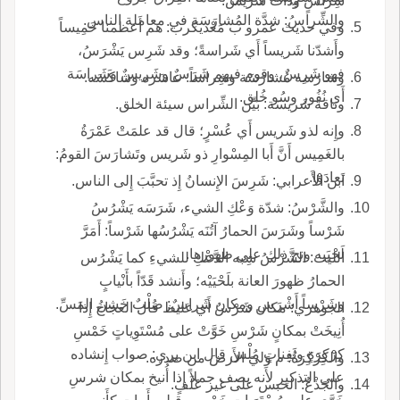
شِراسٍ وذات شَريس.
والشِّراسُ: شدَّة المُشارَسَةِ في معاملة الناس.
وفي حديث عمرو ب مَعْديكرب: هم أَعظمنا خَمِيساً
وأَشدّنا شَريساً أَي شَراسةً؛ وقد شَرِس يَشْرَسُ،
فهو شَرِسٌ، وقوم فيهم شَرَسٌ وشَريسٌ وشَراسَة
وشارَسه مُشارَسَة وشِراساً: عاسَره وشاكَسَه.
أَي نُفُور وسُو خُلق.
وناقة شَريسَة: بَيِّن الشِّراس سيئة الخلق.
وإِنه لذو شَريس أَي عُسْرٍ؛ قال قد علمَتْ عَمْرَةُ
بالغَمِيس أَنَّ أَبا المِسْوارِ ذو شَريس وتَشارَسَ القومُ:
تَعادَوْا.
ابن الأَعرابي: شَرِسَ الإِنسانُ إِذ تحبَّبَ إِلى الناس.
والشَّرْسُ: شدّة وَعْكِ الشيء، شَرَسَه يَشْرُسُ
شَرْساً وشَرَسَ الحمارُ آتُنَه يَشْرُسُها شَرْساً: أَمَرَّ
لَحْيَيه ونح ذلك على ظهورها.
الليث: الشَّرْسُ شِبه الدَّعْكِ للشيءِ كما يَشْرُس
الحمارُ ظهورَ العانة بلَحْيَيْه؛ وأَنشد قَدّاً بأَنْيابٍ
وشَرْساً أَشْرَس ومكان شَراسٌ: صُلْبٌ خَشِنُ المَسِّ.
الجوهري: مكان شَرْسٌ أَي غليظ قال العجاج إِذا
أُنِيخَتْ بمكانٍ شَرْسِ خَوَّتْ على مُسْتَوِياتٍ خَمْسِ
كِرْكِرَةٍ وثَفِناتٍ مُلْس قال ابن بري: صواب إِنشاده
والكِرْكِرَةُ: م وَليَ الأَرضَ من صدره.
على التذكير لأَنه يصف جملاً إِذا أُنيخ بمكان شرسِ
والجَذْعُ: الحبس على غير عَلَفٍ.