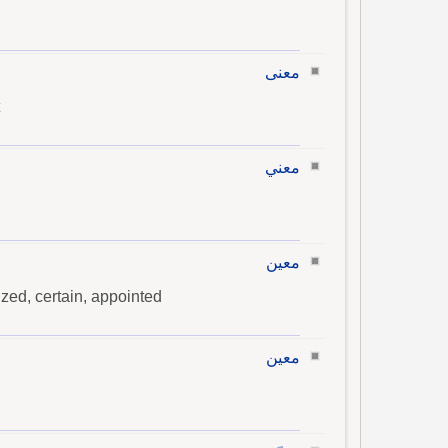
معنى
معني
معين
mized, certain, appointed
معين