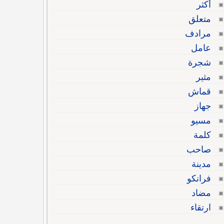
أكثر
متعلق
مرادف
عامل
شجرة
مثير
قماش
جهاز
مسيو
كلمة
صاحب
مدينة
فرانكو
مضاد
ارتقاء