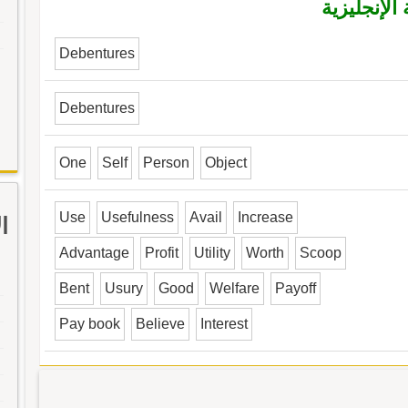
الإنجليزية
Debentures
Debentures
One
Self
Person
Object
Use
Usefulness
Avail
Increase
ا
Advantage
Profit
Utility
Worth
Scoop
Bent
Usury
Good
Welfare
Payoff
Pay book
Believe
Interest