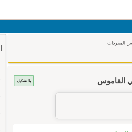
وس المفردات
ا
ي القاموس
بلا تشكيل