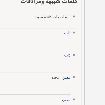
كلمات شبيهة ومرادفات
سندات ذات فائدة معينة
ذات
ذات
معين
, محدد
معني