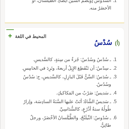
السَّدُوسُ [وبضم السين أيضا]: الطَّيْلَسَانُ، أو
الأخضَرُ منه.
+
المحيط في اللغة
سُدْسُ
(أ)
ـ سُدْسُ وسُدُسُ: جُزءٌ من سِتةٍ، كالسَّديسِ.
ـ سِدْسُ: أن تَنْقَطِعَ الإِبِلُ أربعةً، وتَرِدَ في الخامِسِ.
ـ سُدَسُ: السِّنُّ قَبْلَ البازِلِ، كالسَّديسِ، ج: سُدْسٌ
وسُدُسٌ.
ـ سَديسُ: ضَرْبٌ من المَكاكيكِ.
ـ سَديسُ الشَّاةُ: أتَتْ عليها السَّنَةُ السادِسَة، وإزارٌ
طُولُهُ ستةُ أذْرُعٍ، كالسُّدَاسِيِّ.
ـ سُدُوسُ: النِّيلَنْجُ، والطَّيْلَسانُ الأخْضَرُ، ورجلٌ
طائِيٌّ.