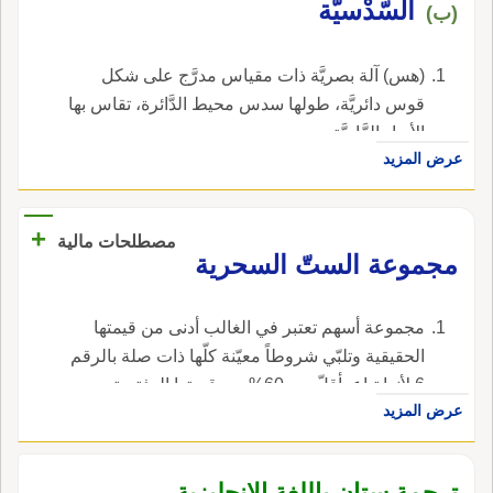
السّدْسيّة
(ب)
(هس) آلة بصريَّة ذات مقياس مدرَّج على شكل
قوس دائريَّة، طولها سدس محيط الدَّائرة، تقاس بها
الأبعاد الزَّاوِيَّة.
عرض المزيد
+
مصطلحات مالية
مجموعة الستّ السحرية
مجموعة أسهم تعتبر في الغالب أدنى من قيمتها
الحقيقية وتلبّي شروطاً معيّنة كلّها ذات صلة بالرقم
6 لأنها تباع بأقلّ من 60% من قيمتها الدفترية
عرض المزيد
ونسبة سعرها إلى أرباحها 6 وتوزيعات أرباحها
السنوية تزيد عن 6%. ، في الإنجليزية، هي magic
sixes.
ترجمة ستان باللغة الإنجليزية