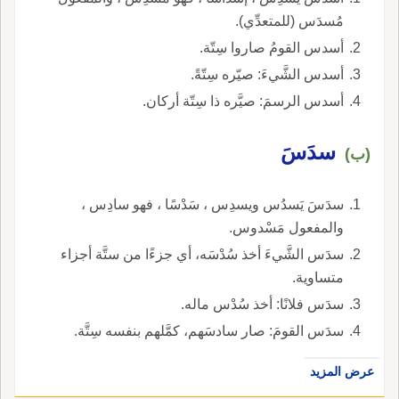
مُسدَس (للمتعدِّي).
أسدس القومُ صاروا سِتّة.
أسدس الشَّيءَ: صيّره سِتّةً.
أسدس الرسمَ: صيَّره ذا سِتّة أركان.
سدَسَ
(ب)
سدَسَ يَسدُس ويسدِس ، سَدْسًا ، فهو سادِس ،
والمفعول مَسْدوس.
سدَس الشَّيءَ أخذ سُدْسَه، أي جزءًا من ستَّة أجزاء
متساوية.
سدَس فلانًا: أخذ سُدْس ماله.
سدَس القومَ: صار سادسَهم، كمَّلهم بنفسه سِتَّة.
عرض المزيد