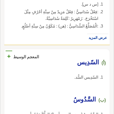
[س د س].
:فِعْلٌ سُدَاسِيٌّ : فِعْلٌ مَزِيدٌ مِنْ سِتَّةِ أحْرُفٍ مِثْلَ
اسْتَخْرَجَ. :زَمْهَرِيرٌ :كَلِمَةٌ سُدَاسِيَّةٌ.
:الْمُضَلَّعُ السُّدَاسِيُّ : (هن) : مُكَوَّنٌ مِنْ سِتَّةِ أضْلُعٍ.
عرض المزيد
+
المعجم الوسيط
السّدِيس
(أ)
السّدِيس السُّد.
السَّدُوسُ
(ب)