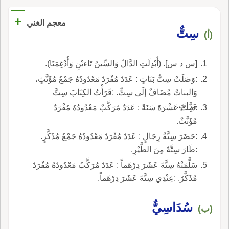
+
معجم الغني
سِتٌّ
(أ)
[س د س]. (أُبْدِلَتِ الدَّالُ وَالسِّينُ تَاءيْنِ وَأُدْغِمَتَا).
:وَصَلَتْ سِتُّ بَنَاتٍ : عَدَدٌ مُفْرَدٌ مَعْدُودُهُ جَمْعُ مُؤَنَّثٍ،
وَالبناتُ مُضَافٌ إلَى سِتٍّ. :قَرَأْتُ الكِتَابَ سِتَّ
مَرَّاتٍ.
:سِتَّ عَشْرَةَ سَنَةً : عَدَدٌ مُرَكَّبٌ مَعْدُودُهُ مُفْرَدٌ
مُؤَنَّثٌ.
:حَضَرَ سِتَّةُ رِجَالٍ : عَدَدٌ مُفْرَدٌ مَعْدُودُهُ جَمْعُ مُذَكَّرٍ.
:طَارَ سِتَّةٌ مِنَ الطَّيْرِ.
سَلَّمَتْهُ سِتَّةَ عَشَرَ دِرْهَماً : عَدَدٌ مُرَكَّبٌ مَعْدُودُهُ مُفْرَدٌ
مُذَكَّرٌ. :عِنْدِي سِتَّةَ عَشَرَ دِرْهَماً.
سُدَاسِيٌّ
(ب)