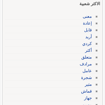
الاكثر شعبية
معنى
إعادة
قابل
أريد
كردي
أكثر
متعلق
مرادف
عامل
شجرة
مثير
قماش
جهاز
مسيو