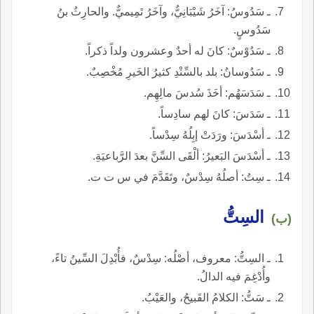
ـ سَدُوسُ: آخَرُ شَيْبَانِيٌّ، وآخَرُ تَمِيميٌّ. والحارِثُ بنُ
سَدُوسٍ.
ـ سَدُوْسٌ: كانَ له أحدٌ وعشرون ولداً ذكراً.
ـ سَدُوسانُ: بلد بالسِّنْدِ كثيرُ الخَيرِ مُخْصِبٌ.
ـ سَدَسَهُم: أخَذَ سُدسَ مالِهِم.
ـ سَدَسَ: كانَ لهم سادِساً.
ـ أسْدَسَ: ورَدَتْ إبِلُهُ سِدْساً.
ـ أسْدَسَ البَعيرُ: ألْقَى السِّنَّ بعدَ الرَّباعيَةِ.
ـ سِتُ: أصلُهُ سِدْسٌ، وتَقَدَّمَ في س ت ت.
السِتُّ
(ب)
ـ السِتُّ: معروف، أصْلُه: سِدْسٌ، فأُبْدِلَ السِّينُ تاءً،
وأُدْغِمَ فيه الدالُ.
ـ سَتُّ: الكلامُ القَبيحُ، والعَيْبُ.