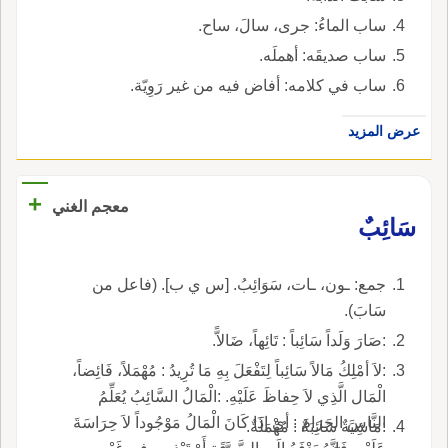
ساب الماءُ: جرى، سالَ، ساح.
ساب صديقَه: أهملَه.
ساب في كلامه: أفاض فيه من غير رَوِيّة.
عرض المزيد
+
معجم الغني
سَائِبٌ
جمع: ـون، ـات، سَوَائِبُ. [س ي ب]. (فاعل من
سَابَ).
:صَارَ وَلَداً سَائِباً : تَائِهاً، ضَالاًّ.
:لاَ أمْلِكُ مَالاً سَائِباً لِتَفْعَلَ بِهِ مَا تُرِيدُ : مُهْمَلاً، فَائِضاً،
الْمَال الَّذِي لاَ حِفاظَ عَلَيْهِ. :الْمَالُ السَّائِبُ يُعَلِّمُ
النَّاسَ الحَرَامَ : أيْ إذَا كَانَ الْمَالُ مَوْجُوداً لاَ حِرَاسَةَ
:مَاشِيَةٌ سَائِبَةٌ : مُهْمَلَةٌ.