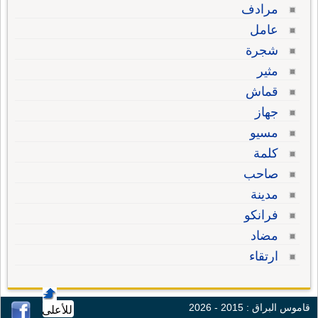
مرادف
عامل
شجرة
مثير
قماش
جهاز
مسيو
كلمة
صاحب
مدينة
فرانكو
مضاد
ارتقاء
قاموس البراق : 2015 - 2026
للأعلى