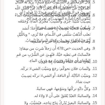
الـمَنُونِ، بجُبَّإٍ، * وما أَنا، مِنْ سَيْبِ الإِلهِ، بآيِس وقال
قال الزمخشري السُّـيُوبُ جمع سَيْبٍ، يريد به المالَ
أَبو سعيد: السُّـيُوبُ عُروق من الذهب والفضة،
المدفون في الجاهلية، أَ الـمَعْدِن لأَنه، من فضلِ اللّه
تَسِـيبُ ف الـمَعْدِن أَي تَتكون فيه(1 (1 قوله [ أي
وعَطائه، لمن أَصابَه وسَيْبُ الفرَس: شَعَرُ ذَنَبِه.
والسَّيْبُ: مُرديُّ السَّفينة والسَّيْبُ مصدر ساب الماءُ
تتكون إلخ ] عبارة التهذيب أي تجري فيه إلخ.
يَسِـيبُ سَيْباً: جَرى والسِّيبُ: مَجْرَى الماءِ، وجَمْعُه
سُـيُوبٌ وسابَ يَسِـيبُ: مشى مُسرِعاً.
وسابَتِ الـحَيَّةُ تَسِـيبُ إِذا مَضَت مُسْرِعةً؛ أَنشد
ثعلب أَتَذْهَبُ سَلْمَى في اللِّـمامِ، فلا تُرَى، * وباللَّيْلِ
أَيْمٌ حَيْثُ شاءَ يَسِـيبُ وكذلك انْسابَتْ تَنْسابُ.
وسابَ الأَفْعَى وانْسابَ إِذا خرَج م مَكْمَنِه.
وفي الحديث <ص:478 أَن رَجلاً شَرِبَ من سِقاءٍ؛
فانْسابَتْ في بَطنِه حَيَّةٌ، فَنُهِـيَ عن الشُّرْبِ من فَمِ
السِّقاءِ، أَي دخَلَتْ وجَرَتْ مع جَرَيانِ الماءِ.
يقال: سابَ الماءُ وانْسابَ إِذا جرَى.
وانْسابَ فلان نحوكُم: رجَعَ وسَيَّبَ الشيءَ: تركَه.
وسَيَّبَ الدَّابَّةَ، أَو الناقةَ، أَو الشيءَ: تركَه يَسِـيبُ
حيث شاءَ.
وكلُّ دابَّةٍ تركْتَها وسَوْمَها، فهي سائبةٌ.
والسائبةُ: العَبْدُ يُعْتَقُ على أَن لا وَلاءَ له.
والسائبةُ: البعيرُ يُدْرِكُ نِتاجَ نِتاجِه، فيُسَيَّبُ، ولا