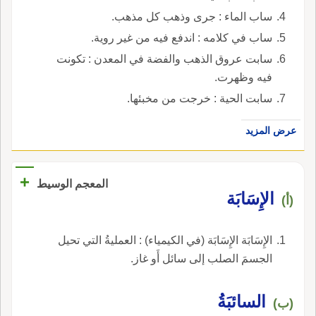
ساب الماء : جرى وذهب كل مذهب.
ساب في كلامه : اندفع فيه من غير روية.
سابت عروق الذهب والفضة في المعدن : تكونت
فيه وظهرت.
سابت الحية : خرجت من مخبئها.
عرض المزيد
+
المعجم الوسيط
الإِسَابَة
(أ)
الإِسَابَة الإِسَابَة (في الكيمياء) : العمليةُ التي تحيل
الجسمَ الصلب إلى سائل أَو غاز.
السائبَةُ
(ب)