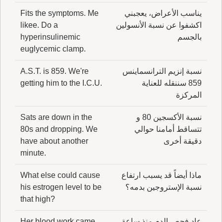
يناسب الأعراض، يعجبني
Fits the symptoms. Me
اكشفوا عن نسبة الأنسولين
likee. Do a
بالجسم
hyperinsulinemic
euglycemic clamp.
نسبة إنزيم الترانسماينس
A.S.T. is 859. We're
859 سننقله للعناية
getting him to the I.C.U.
المركزة
نسبة الأكسجين 80 و
Sats are down in the
تتساقط أمامنا حوالي
80s and dropping. We
دقيقة أخرى
have about another
minute.
ماذا أيضاً قد يسبب ارتفاع
What else could cause
نسبة الإستروجين بدمه؟
his estrogen level to be
that high?
عاد فحص الدم منذ ساعة
Her blood work came