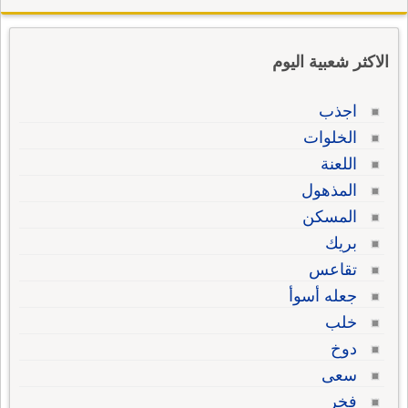
الاكثر شعبية اليوم
اجذب
الخلوات
اللعنة
المذهول
المسكن
بريك
تقاعس
جعله أسوأ
خلب
دوخ
سعى
فخر