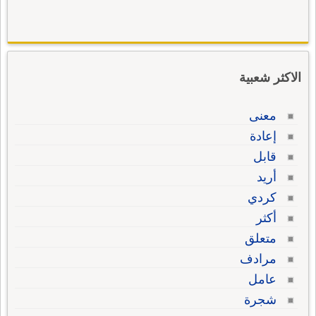
الاكثر شعبية
معنى
إعادة
قابل
أريد
كردي
أكثر
متعلق
مرادف
عامل
شجرة