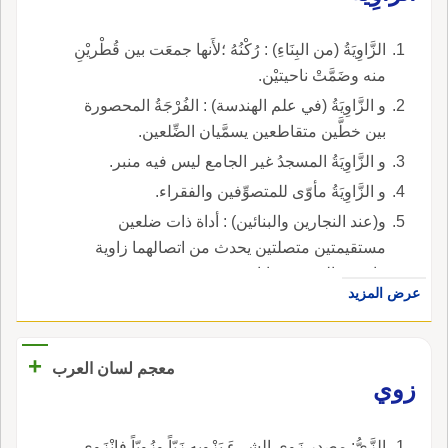
الزَّاوِيَةُ (من البِنَاءِ) : رُكْنُهُ ؛لأَنها جمعَت بين قُطْريْنِ
منه وضَمَّتْ ناحيتيْن.
و الزَّاوِيَةُ (في علم الهندسة) : الفُرْجَةُ المحصورة
بين خطَّين متقاطعين يسمَّيان الضِّلعين.
و الزَّاوِيَةُ المسجدُ غير الجامع ليس فيه منبر.
و الزَّاوِيَةُ مأوّى للمتصوِّفين والفقراء.
و(عند النجارين والبنائين) : أداة ذات ضلعين
مستقيمتين متصلتين يحدث من اتصالهما زاوية
قائمة. والجمع : زوايا.
عرض المزيد
+
معجم لسان العرب
زوي
الزَّيُّ: مصدر زَوى الشيءَ يَزْويه زَيّاً وزُوِيّاً فانْزَوى