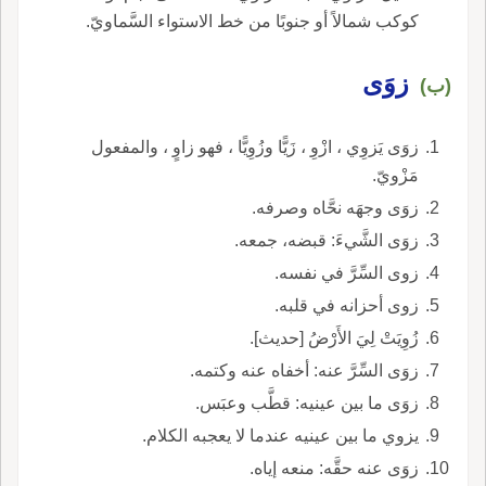
كوكب شمالاً أو جنوبًا من خط الاستواء السَّماويّ.
زوَى
(ب)
زوَى يَزوِي ، ازْوِ ، زَيًّا وزُوِيًّا ، فهو زاوٍ ، والمفعول
مَزْويّ.
زوَى وجهَه نحَّاه وصرفه.
زوَى الشَّيءَ: قبضه، جمعه.
زوى السِّرَّ في نفسه.
زوى أحزانه في قلبه.
زُوِيَتْ لِيَ الأَرْضُ [حديث].
زوَى السِّرَّ عنه: أخفاه عنه وكتمه.
زوَى ما بين عينيه: قطَّب وعبَس.
يزوي ما بين عينيه عندما لا يعجبه الكلام.
زوَى عنه حقَّه: منعه إياه.