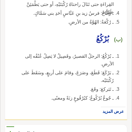
القِراءَةِ حتى تَنَالَ راحتاهُ رُكْبَتَيْهِ، أو حتى يَطْمَئِنَّ
ظَهْرُه.
ـ رَكَّاعُ: فرسُ زيد بنِ عَبَّاسٍ أحَدِ بني سَمَّاكٍ.
ـ رُكْعَةُ: الهُوَّةُ من الأرضِ.
بُرْكُعُ
(ب)
ـ بُرْكُعُ: الرجلُ القصيرُ، وفَصِيلٌ لا يَصِلُ عُنُقُه إلى
الأرضِ.
ـ بَرْكَعَ: قَطَعَ، وصَرَعَ، وقامَ على أربعٍ، وسَقَطَ على
رُكْبَتَيْه.
ـ تَبَركعَ: وقَعَ.
ـ جُوعٌ بُرْكُوعٌ: كبُرْقُوعٍ زنَةً ومعنًى.
عرض المزيد