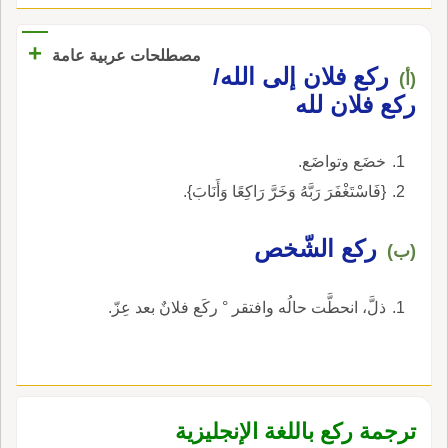
+
مصطلحات عربية عامة
ركع فلان إلى الله/
(أ)
ركع فلان لله
خضَع وتواضَع.
{فَاسْتَغْفَرَ رَبَّهُ وَخَرَّ رَاكِعًا وَأَنَابَ}.
ركع الشّخص
(ب)
ذلَّ، انحطَّت حالُه وافتقر ° ركَع فلانٌ بعد عِزّ.
ترجمة ركع باللغة الإنجليزية