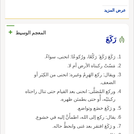
عرض المزيد
+
المعجم الوسيط
رَكَعَ
(أ)
رَكَعَ رَكَعَ َ رَكْعًا، ورُكوعًا: انحنى، سواءٌ.
مَسّتْ ركبتاه الأرض أم لا.
ويقال: ركع الهَرِمُ وغيره: انحنى من الكِبَر أو
الضعف.
وركع المُصَلَّى: انحنى بعد القيام حتى تنال راحتاه
ركبتَيْه، أْو حتى بطمئن ظهره.
و رَكَعَ خضَع وتواضع.
يقال: ركع إلى الله، اطمأَنَّ إليه في خشوع.
و رَكَعَ افتقر بعد غنى وانحطَّ حاله.