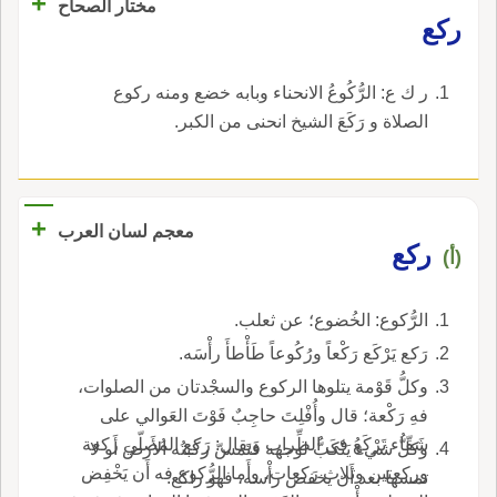
+
مختار الصحاح
ركع
ر ك ع: الرُّكُوعُ الانحناء وبابه خضع ومنه ركوع
الصلاة و رَكَعَ الشيخ انحنى من الكبر.
+
معجم لسان العرب
ركع
(أ)
الرُّكوع: الخُضوع؛ عن ثعلب.
رَكع يَرْكَع رَكْعاً ورُكُوعاً طَأْطأَ رأْسَه.
وكلُّ قَوْمة يتلوها الركوع والسجْدتان من الصلوات،
فهِ رَكْعة؛ قال وأُفْلِتَ حاجِبٌ فَوْتَ العَوالي على
شَقّاء تَرْكَعُ في الظِّراب ويقال: رَكع المُصلّي ركعة
وكلُّ شيء يَنْكَبُّ لوجهه فَتَمسّ ركبتُه الأَرضَ أَو لا
وركعتين وثلاث رَكعات، وأَما الرُّكوع فه أَن يَخْفِض
تمسها بعد أَن يخفض رأْسه، فهو راكع.