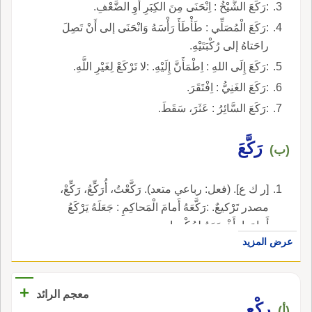
:رَكَعَ الشَّيْخُ : اِنْحَنَى مِنَ الكِبَرِ أَوِ الضَّعْفِ.
:رَكَعَ الْمُصَلِّي : طَأْطَأَ رَأْسَهُ وَانْحَنَى إلى أَنْ تَصِلَ
راحَتاهُ إلى رُكْبَتَيْهِ.
:رَكَعَ إِلَى اللهِ : اِطْمَأَنَّ إِلَيْهِ. :لا تَرْكَعْ لِغَيْرِ اللَّهِ.
:رَكَعَ الغَنِيُّ : اِفْتَقَرَ.
:رَكَعَ السَّائِرُ : عَثَرَ، سَقَطَ.
رَكَّعَ
(ب)
[ر ك ع]. (فعل: رباعي متعد). رَكَّعْتُ، أُرَكِّعُ، رَكِّعْ،
مصدر تَرْكيعٌ. :رَكَّعَهُ أَمامَ الْمَحاكِمِ : جَعَلَهُ يَرْكَعُ
أَمامَها، أَخْضَعَهُ لِحُكْمِها.
عرض المزيد
+
معجم الرائد
ركْع
(أ)