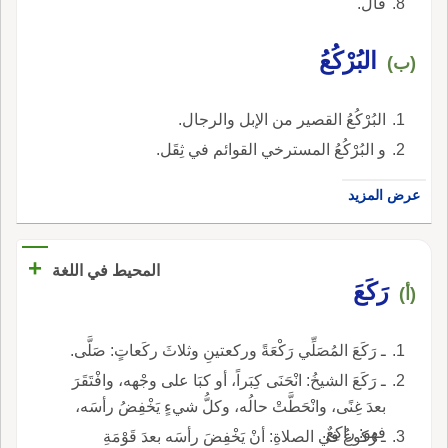
قال.
البُرْكُعُ
(ب)
البُرْكُعُ القصير من الإبل والرجال.
و البُرْكُعُ المسترخي القوائم في ثِقَل.
عرض المزيد
+
المحيط في اللغة
رَكَعَ
(أ)
ـ رَكَعَ المُصَلِّي رَكْعَةً وركعتينِ وثلاثَ ركَعاتٍ: صَلَّى.
ـ رَكَعَ الشيخُ: انْحَنَى كِبَراً، أو كبَا على وجْهه، وافْتَقَرَ
بعدَ غِنًى، وانْحَطَّتْ حالُه، وكلُّ شيءٍ يَخْفِضُ رأسَه،
فهو: راكِعٌ.
ـ رُكوعُ في الصلاةِ: أنْ يَخْفِضَ رأسَه بعدَ قَوْمَةِ