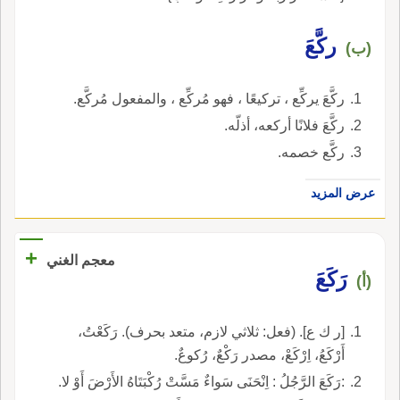
ركَّعَ
(ب)
ركَّعَ يركِّع ، تركيعًا ، فهو مُركِّع ، والمفعول مُركَّع.
ركَّعَ فلانًا أركعه، أذلّه.
ركَّع خصمه.
عرض المزيد
+
معجم الغني
رَكَعَ
(أ)
[ر ك ع]. (فعل: ثلاثي لازم، متعد بحرف). رَكَعْتُ،
أَرْكَعُ، اِرْكَعْ، مصدر رَكْعٌ، رُكوعٌ.
:رَكَعَ الرَّجُلُ : اِنْحَنَى سَواءٌ مَسَّتْ رُكْبَتَاهُ الأَرْضَ أَوْ لا.