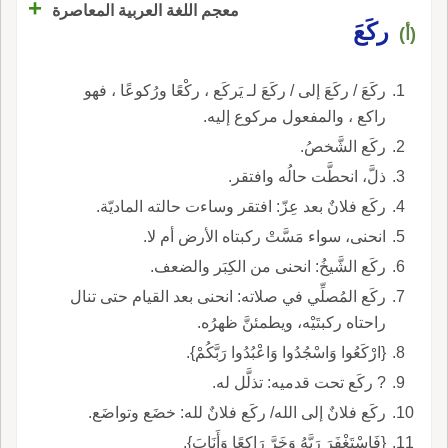
+
معجم اللغة العربية المعاصرة
ركَعَ
(أ)
ركَعَ / ركَعَ إلى / ركَعَ لـ يَركَع ، ركْعًا ورُكوعًا ، فهو
راكع ، والمفعول مركوع إليه.
ركَع الشَّخصُ.
ذلَّ، انحطَّت حالُه وافتقر.
ركَع فلانٌ بعد عِزّ: افتقر وساءت حالته الماديّة.
انحنى، سواء مَسَّتْ ركبتاه الأرض أم لا.
ركَع الشَّيخُ: انحنى من الكِبَر والضعف.
ركَع المُصلِّي في صلاته: انحنى بعد القيام حتى تنال
راحتاه ركبتَيْه، ويطمئنَّ ظهرُه.
{ارْكَعُوا وَاسْجُدُوا وَاعْبُدُوا رَبَّكُمْ}.
? ركَع تحت قدميه: تذلَّل له.
ركَع فلانٌ إلى الله/ ركَع فلانٌ لله: خضَع وتواضَع.
{فَاسْتَغْفَرَ رَبَّهُ وَخَرَّ رَاكِعًا وَأَنَابَ}.