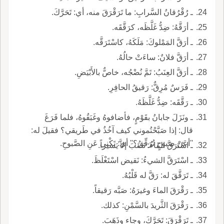
ـ رُقْرُقانُ السَّرابِ: ما تَرَقْرَقَ منه، أي: تَحَرَّكَ.
ـ أرَقَّهُ: ضِدُّ غَلَّظَه، كرَقَّقَه.
ـ أرَقَّ المَمْلوكَ: مَلَكَهُ، كاسْتَرَقَّه.
ـ أرَقَّ فلانٌ: ساءَتْ حالُهُ.
ـ أرَقَّ العِنَبُ: تَمَّ نُضْجُه، خاصٌّ بالأَبْيَضِ.
ـ فَرَسٌ مُرِقٌّ: رَقيقُ الحافِرِ.
ـ رَقَّقَه: ضِدُّ غَلَّظَهُ.
ـ ونَزَلَ جابانُ بقَوْمٍ، فأضافوهُ وغَبَقُوهُ، فلما فَرَغَ
قال: إذا صَبَّحْتُموني كيف آخُذُ في طَريقي؟ فقيلَ له:
''أعَنْ صَبوحٍ تُرَقِّقُ؟'' أي: تَكْني عَنِ الصَّبوحِ.
ـ اسْتَرَقَّ الماءُ: نَضَبَ إلاَّ يَسيراً.
ـ اسْتَرَقَّ الشيءُ: نَقيض اسْتَغْلَظَ.
ـ تَرَقَّقَ له: رَقَّ له قَلْبُهُ.
ـ رَقْرَقَ الماءَ وغيرَهُ: صَبَّه رَقيقاً.
ـ رَقْرَقَ الثَّريدَ بالسَّمْنِ: كذلك.
ـ تَرَقْرَقَ: تَحَرَّكَ، وجاء وذَهَبَ.