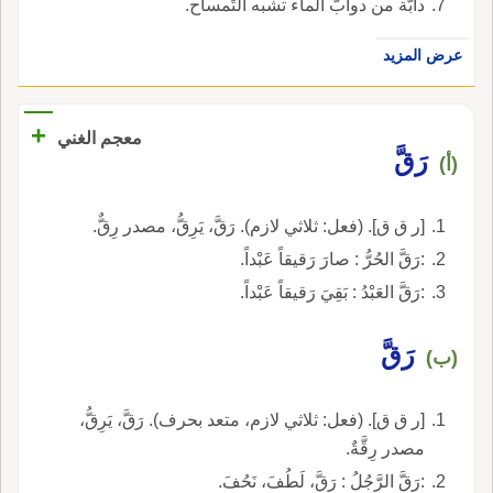
دابَّة من دوابّ الماء تشبه التِّمساح.
عرض المزيد
+
معجم الغني
رَقَّ
(أ)
[ر ق ق]. (فعل: ثلاثي لازم). رَقَّ، يَرِقُّ، مصدر رِقٌّ.
:رَقَّ الحُرُّ : صارَ رَقيقاً عَبْداً.
:رَقَّ العَبْدُ : بَقِيَ رَقيقاً عَبْداً.
رَقَّ
(ب)
[ر ق ق]. (فعل: ثلاثي لازم، متعد بحرف). رَقَّ، يَرِقُّ،
مصدر رِقَّةٌ.
:رَقَّ الرَّجُلُ : رَقَّ، لَطُفَ، نَحُفَ.