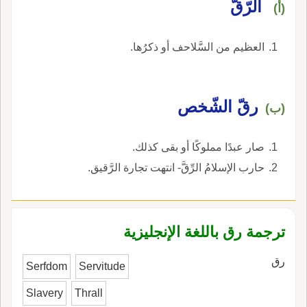
الرّقّ
(أ)
العظيم من السَّلاحف أو ذكرُها.
رقّ الشّخص
(ب)
صار عبدًا مملوكًا أو بقى كذلك.
حارب الإسلامُ الرِّقَّ- انتهت تجارة الرَّقيق.
ترجمة رق باللغة الإنجليزية
رق
Serfdom
Servitude
Slavery
Thrall