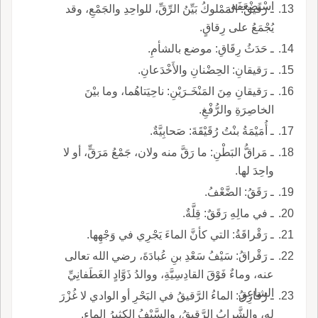
اسْتَضْعَفَه.
ـ رَقيقُ: المَمْلوكُ بَيِّنُ الرِّقِّ، للواحِدِ والجَمْعِ، وقد
يُجْمَعُ على رِقاقٍ.
ـ حَدَثُ رِقَاقِ: موضع بالشأمِ.
ـ رَقيقانِ: الحِضْنانِ والأَخْدَعانِ.
ـ رَقيقانِ مِنَ المَنْخَـرَيْنِ: ناحِيَتاهُما، وما بيْنَ
الخاصِرَةِ والرُّفْغِ.
ـ أُمَيْمَةُ بنْتُ رُقَيْقَةَ: صَحابِيَّةٌ.
ـ مَراقُّ البَطْنِ: ما رَقَّ منه ولان، جَمْعُ مَرَقٍّ، أو لا
واحِدَ لها.
ـ رَقَقُ: الضَّعْفُ.
ـ في مالِهِ رَقَقٌ: قِلَّةٌ.
ـ رَقْراقَةُ: التي كأنَّ الماءَ يَجْرِي في وَجْهِها.
ـ رَقْراقُ: سَيْفُ سَعْدِ بنِ عُبادَةَ، رضي الله تعالى
عنه، وماءٌ فَوْقَ القادِسِيَّةِ، ووالدُ ذَوَّادٍ الغَطَفانِيِّ
الشاعِرِ.
ـ رُقارِقُ: الماءُ الرَّقيقُ في البَحْرِ أو الوادي لا غُزْرَ
له، والشَّرابُ الرَّقيقُ، والسَّيْفُ الكثيرُ الماءِ.