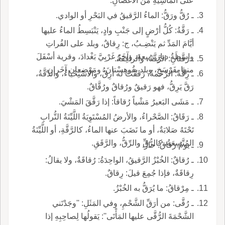
على الماشِيَةِ من الأَغْصانِ.
ـ رُقُّ ورَقُّ: الماءُ الرَّقيقُ في البَحْرِ أو الوادي.
ـ رَقَّةُ: كُلُّ أرْضٍ إلى جَنْبِ وادٍ، يَنْبَسِطُ الماءُ عليها
أيَّامَ المَدِّ ثم يَنْضِـبُ، ج: رِقاقٌ، وبلد على الفُراتِ
واسِطَةُ ديارِ رَبيعةَ، وآخَرُ غَرْبِيَّ بَغْدادَ، وقرية أسْفَلَ
ـ رَقَّتانِ: الرَّقَّةُ، والرافِقَةُ.
منها بفَرْسَخٍ، وبلد بِقُوهِسْتانَ، ومَوْضِعان آخَرانِ.
ـ رِقَّةُ: الرَّحْمةُ، رَقَقْتُ له أرِقُّ، والاسْتِحْياءُ، والدِّقَّةُ،
رَقَّ يَرِقُّ، فهو رَقيقٌ ورُقاقٌ ورُقَّاقٌ.
ـ مَشَى البَعيرُ مَشْياً رُقاقاً: إذا رَقَّقَ المَشْيَ.
ـ رَقَاقُ: الصَّحْراءُ، والأرضُ المُسْتَوِيَةُ اللَّيِّنَةُ التُّرابِ
تَحْتَهُ صَلابَةٌ، أو ما نَضَبَ عنها الماءُ، كالرَّقَّةِ، أو اللَّيِّنَةُ
المُتَّسِعَةُ، كالرُّقِّ والرِّقُّ، والرَّقَقِ.
ـ يومٌ رَقاقٌ: حارٌّ.
ـ رُقاقٌ: الخُبْزُ الرَّقيقُ، الواحِدَةُ: رُقاقَةٌ، ولا يقالُ:
رِقاقَةٌ، فإذا جُمِعَ قيلَ: رِقاقٌ.
ـ مِرْقاقُ: ما يُرَقُّ به الخُبْزُ.
ـ رُقَّى: من أرَقِّ الشَّحْمِ، وفي المَثَلِ: ''وجَدْتَني
الشَّحْمَةَ الرُّقَّى عليها المَأْتَى'': يَقولُها لِصاحِبِهِ إذا