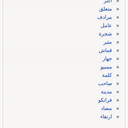
أكثر
متعلق
مرادف
عامل
شجرة
مثير
قماش
جهاز
مسيو
كلمة
صاحب
مدينة
فرانكو
مضاد
ارتقاء