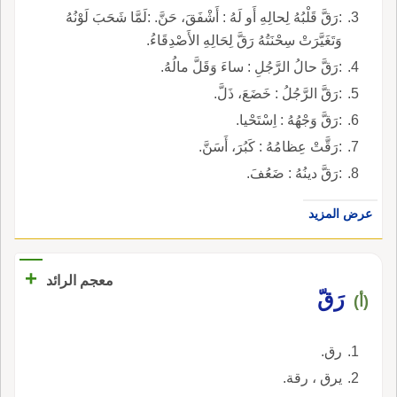
:رَقَّ قَلْبُهُ لِحالِهِ أَو لَهُ : أَشْفَقَ، حَنَّ. :لَمَّا شَحَبَ لَوْنُهُ
وَتَغَيَّرَتْ سِحْنَتُهُ رَقَّ لِحَالِهِ الأَصْدِقَاءُ.
:رَقَّ حالُ الرَّجُلِ : ساءَ وَقَلَّ مالُهُ.
:رَقَّ الرَّجُلُ : خَضَعَ، ذَلَّ.
:رَقَّ وَجْهُهُ : اِسْتَحْيا.
:رَقَّتْ عِظامُهُ : كَبُرَ، أَسَنَّ.
:رَقَّ دينُهُ : ضَعُفَ.
عرض المزيد
+
معجم الرائد
رَقّ
(أ)
رق.
يرق ، رقة.