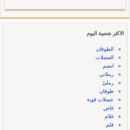
الاكثر شعبية اليوم
الطوفان
العضلات
انضم
رملاني
رمليّ
طوفان
عضلات قوية
غاص
غلام
قلم