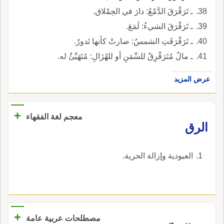
ـ تَرَقْرَقَ الدَّمْعُ: دارَ في الحِمْلاق.
ـ تَرَقْرَقَ الشيءُ: لَمَعَ.
ـ تَرَقْرَقَتِ الشمسُ: صارتْ كأنها تَدورُ.
ـ مالٌ مُتَرَقْرِقٌ للسِّمَنِ أو للهُزَالِ: مُتَهَيِّئٌ له.
عرض المزيد
+
معجم لغة الفقهاء
‏الرق‏
‏العبودية وإزالة الحرية‏.
+
مصطلحات عربية عامة