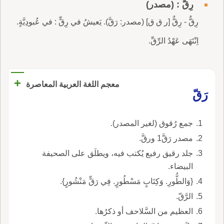
رِقٌّ : (مصدر)
رِقٌّ - رِقٌّ [ر ق ق] (مصدر: رَقَّ). يَعيشُ في رِقٍّ : في عُبودِيَّةٍ.
اِنْتَهَى عَهْدُ الرِّقِّ.
+
معجم اللغة العربية المعاصرة
رَقّ
جمع رُقوق (لغير المصدر).
مصدر رَقَّ1 ورقَّ.
جلد رقيق رفيع يُكتب فيه، ويطلَق على الصحيفة
البيضاء.
{وَالطُّورِ. وَكِتَابٍ مَسْطُورٍ. فِي رَقٍّ مَنْشُورٍ}.
الرَّقّ.
العظيم من السَّلاحف أو ذكرُها.