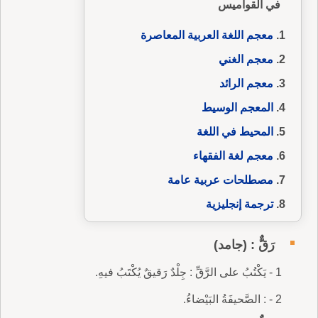
في القواميس
معجم اللغة العربية المعاصرة
معجم الغني
معجم الرائد
المعجم الوسيط
المحيط في اللغة
معجم لغة الفقهاء
مصطلحات عربية عامة
ترجمة إنجليزية
رَقٌّ : (جامد)
1 - يَكْتُبُ على الرَّقِّ : جِلْدٌ رَقيقٌ يُكْتَبُ فيهِ.
2 - : الصَّحيفَةُ البَيْضاءُ.