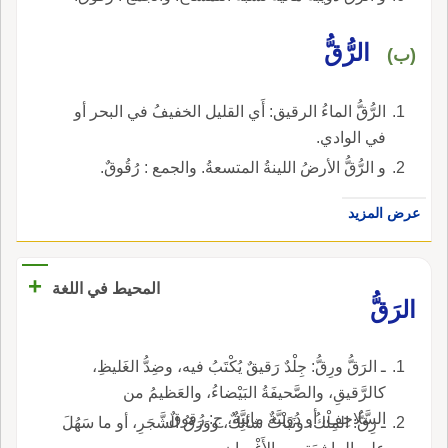
الرُّقُّ
(ب)
الرُّقُّ الماءُ الرقيق: أَي القليل الخفيفُ في البحر أو
في الوادي.
و الرُّقُّ الأرضُ اللينةُ المتسعةُ. والجمع : رُقُوقٌ.
عرض المزيد
+
المحيط في اللغة
الرَقُّ
ـ الرَقُّ ورِقُّ: جِلْدٌ رَقيقٌ يُكْتَبُ فيه، وضِدُّ الغَليظِ،
كالرَّقيقِ، والصَّحيفَةُ البَيْضاءُ، والعَظيمُ من
السَّلاحِفِ، أو دُوَيْبَّةٌ مائِيَّةٌ، ج: رُقوقٌ.
ـ رِقُّ: المِلْكُ، ونَباتٌ شائِكٌ، ووَرَقُ الشَّجَرِ، أو ما سَهُلَ