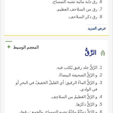
رق دابة مائية تشبه التمساح.
رق من السلاحف العظيم.
رق ذكر السلاحف.
عرض المزيد
+
المعجم الوسيط
الرَّقُّ
(أ)
الرَّقُّ جلد رقيق يُكتَب فيه.
و الرَّقُّ الصحيفة البيضاءُ.
و الرَّقُّ الماءُ الرقيق: أي القليلُ الخفيفُ في البحرِ أو
في الوادي.
و الرَّقُّ العَظيمُ من السلاحِف.
و الرَّقُّ ذكَرُها.
و الرَّقُّ دويْبَّةٌ مائيَّةٌ تشبه التمساح. والجمع : رقوق.