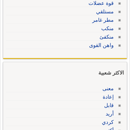
قوة عضلات
مستلقي
مطر غامر
منكب
منكفئ
واهن القوى
الاكثر شعبية
معنى
إعادة
قابل
أريد
كردي