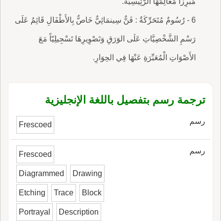
مُبْرِزاً مَعَالِمَهَا الرَّئِيسِيَّةَ.
6 - رُسُومٌ مُتَحَرِّكَةٌ : فَنٌّ سِينمَائِيٌّ خَاصٌّ بِالأَطْفَالِ قَائِمٌ عَلَى
رَسْمِ الشَّخْصِيَّاتِ عَلَى الوَرَقِ وَتَصْوِيرِهَا تَسْجِيلِيّاً مَعَ
الأَصْوَاتِ الْمُعَبِّرَةِ عَنْهَا فِي الحِوَارِ.
ترجمة رسم بتفصيل باللغة الإنجليزية
رسم
Frescoed
رسم
Frescoed
Diagrammed
Drawing
Etching
Trace
Block
Portrayal
Description