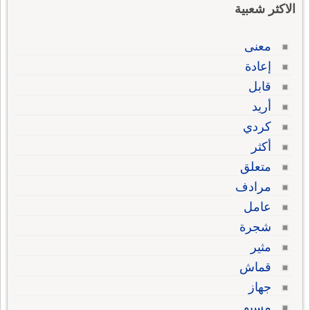
الاكثر شعبية
معنى
إعادة
قابل
أريد
كردي
أكثر
متعلق
مرادف
عامل
شجرة
مثير
قماش
جهاز
مسيو