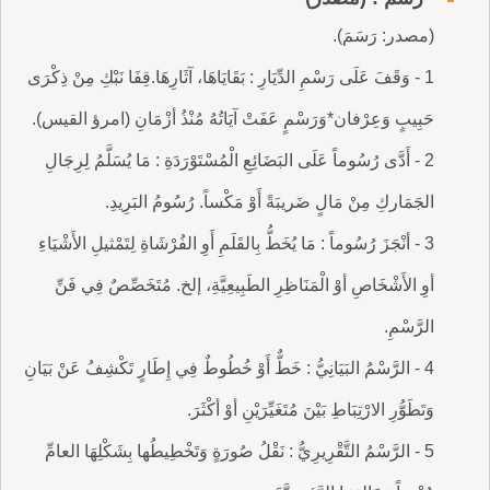
(مصدر: رَسَمَ).
1 - وَقَفَ عَلَى رَسْمِ الدِّيَارِ : بَقَايَاهَا، آثَارِهَا.قِفَا نَبْكِ مِنْ ذِكْرَى
حَبِيبٍ وَعِرْفان*وَرَسْمٍ عَفَتْ آيَاتُهُ مُنْذُ أزْمَانِ (امرؤ القيس).
2 - أَدَّى رُسُوماً عَلَى البَضَائِعِ الْمُسْتَوْرَدَةِ : مَا يُسَلَّمُ لِرِجَالِ
الجَمَاركِ مِنْ مَالٍ ضَريبَةً أَوْ مَكْساً. رُسُومُ البَرِيدِ.
3 - أنْجَزَ رُسُوماً : مَا يُخَطُّ بِالقَلَمِ أَوِ الفُرْشَاةِ لِتَمْثيلِ الأَشْيَاءِ
أوِ الأَشْخَاصِ أوْ الْمَنَاظِرِ الطَبِيعِيَّةِ، إلخ. مُتَخَصِّصٌ فِي فَنِّ
الرَّسْمِ.
4 - الرَّسْمُ البَيَانِيُّ : خَطٌّ أَوْ خُطُوطٌ فِي إِطَارٍ تَكْشِفُ عَنْ بَيَانِ
وَتَطَوُّرِ الارْتِبَاطِ بَيْنَ مُتَغَيِّرَيْنِ أوْ أكْثَرَ.
5 - الرَّسْمُ التَّقْرِيرِيُّ : نَقْلُ صُورَةٍ وَتَخْطِيطُها بِشَكْلِهَا العامِّ