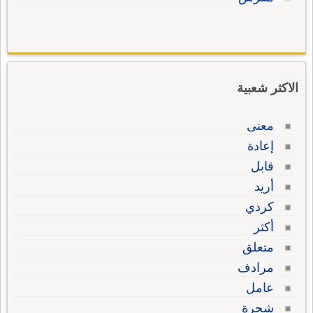
الاكثر شعبية
معنى
إعادة
قابل
أريد
كردي
أكثر
متعلق
مرادف
عامل
شجرة