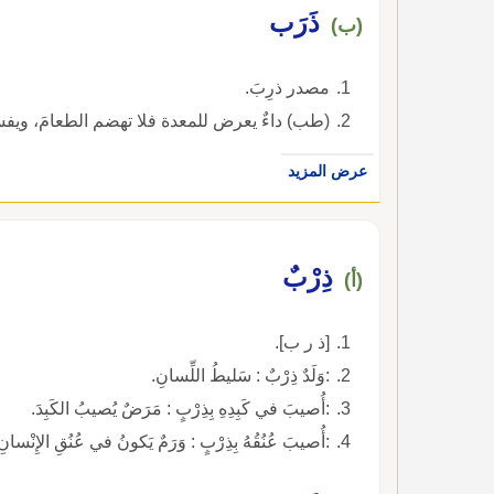
ذَرَب
(ب)
مصدر ذرِبَ.
(طب) داءٌ يعرض للمعدة فلا تهضم الطعامَ، ويفسد 
عرض المزيد
ذِرْبٌ
(أ)
[ذ ر ب].
:وَلَدٌ ذِرْبٌ : سَليطُ اللِّسانِ.
:أُصيبَ في كَبِدِهِ بِذِرْبٍ : مَرَضٌ يُصيبُ الكَبِدَ.
:أُصيبَ عُنُقُهُ بِذِرْبٍ : وَرَمٌ يَكونُ في عُنُقِ الإِنْسانِ 