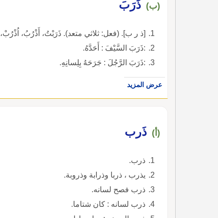
ذَرَبَ
(ب)
[ذ ر ب]. (فعل: ثلاثي متعد). ذَرَبْتُ، أَذْرُبُ، اُذْرُبْ
:ذَرَبَ السَّيْفَ : أَحَدَّهُ.
:ذَرَبَ الرَّجُلَ : جَرَحَهُ بِلِسانِهِ.
عرض المزيد
ذَرب
(أ)
ذرب.
يذرب ، ذربا وذرابة وذروبة.
ذرب فصح لسانه.
ذرب لسانه : كان شتاما.