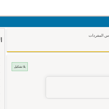
وس المفردات
ا
بلا تشكيل