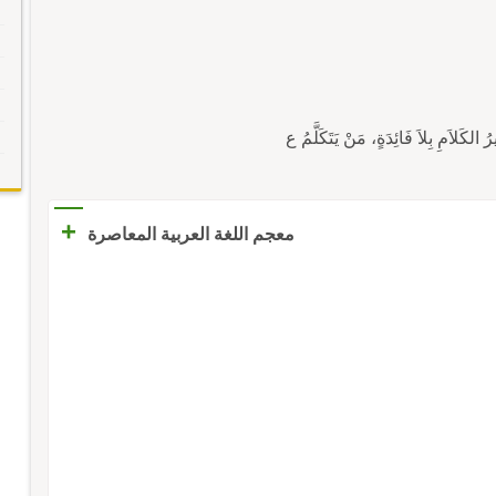
لكَلاَمِ بِلاَ فَائِدَةٍ، مَنْ يَتَكَلَّمُ ع
+
معجم اللغة العربية المعاصرة