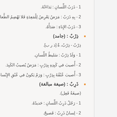
1 - ذَرَبُ اللِّسانِ : بَذاءَتُهُ.
2 - بِهِ ذَرَبٌ : مَرَضٌ يَعْرِضُ لِلْمَعِدَةِ فَلا تَهْضِمُ الطَّعامَ وَيَفْسُدُ فيها ولا تُمْسِكُهُ.
3 - ذَرَبُ الإِناءِ : صَدَأُهُ.
ذِرْبٌ : (جامد)
ذِرْبٌ - ذِرْبٌ، ةٌ [ذ ر ب].
1 - وَلَدٌ ذِرْبٌ : سَليطُ اللِّسانِ.
2 - أُصيبَ في كَبِدِهِ بِذِرْبٍ : مَرَضٌ يُصيبُ الكَبِدَ.
3 - أُصيبَ عُنُقُهُ بِذِرْبٍ : وَرَمٌ يَكونُ في عُنُقِ الإِنْسانِ أو البَعيرِ يُشْبِهُ الحَصاةَ.
ذَرِبٌ : (صيغة مبالغة)
(صيغَةُ فَعِل).
1 - رَجُلٌ ذَرِبُ اللِّسانِ : حَديدُهُ.
2 - لِسانٌ ذَرِبٌ : فَصيحٌ.