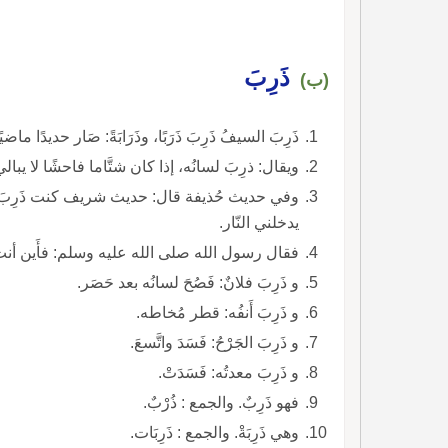
ذَرِبَ
(ب)
ذَرِبَ السيفُ ذَرِبَ ذَرَبًا، وذَرَابَةً: صَار حديدًا ماضيًا
ويقال: ذرِبَ لسانُه، إذا كان شتَّاما فاحشًا لا يبال
وفي حديث حُذيفة قال: حديث شريف كنت ذَرِبَ 
يدخلني النّار.
فقال رسول الله صلى الله عليه وسلم: فأَين أنت 
و ذَرِبَ فلانٌ: فَصُحَ لسانُه بعد حَصَر.
و ذَرِبَ أَنفُه: قطر مُخاطه.
و ذَرِبَ الجَرْحُ: فَسَدَ واتَّسعَ.
و ذَرِبَ معدتُه: فَسَدَتْ.
فهو ذَرِبٌ. والجمع : ذُرْبٌ.
وهي ذَرِبَةْ. والجمع : ذَرِبَات.