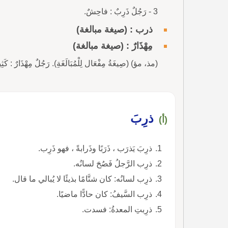
3 - رَجُلٌ ذَرِبٌ : فاحِشٌ.
ذرب : (صيغة مبالغة)
مِهْذَارٌ : (صيغة مبالغة)
(مذ، مؤ) (صِيغَةُ مِفْعَال لِلْمُبَالَغَةِ). رَجُلٌ مِهْذَارٌ : كَثِيرُ ا
ذرِبَ
(أ)
ذرِبَ يَذرَب ، ذَرَبًا وذَرابةً ، فهو ذَرِب.
ذرِب الرَّجلُ فَصُحَ لسانُه.
ذرِب لسانُه: كان شتَّامًا بذيئًا لا يُبالي ما قال.
ذرِب السَّيفُ: كان حادًّا ماضيًا.
ذرِبتِ المعدةُ: فسدت.