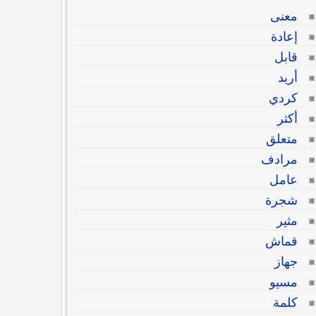
معنى
إعادة
قابل
أريد
كردي
أكثر
متعلق
مرادف
عامل
شجرة
مثير
قماش
جهاز
مسيو
كلمة