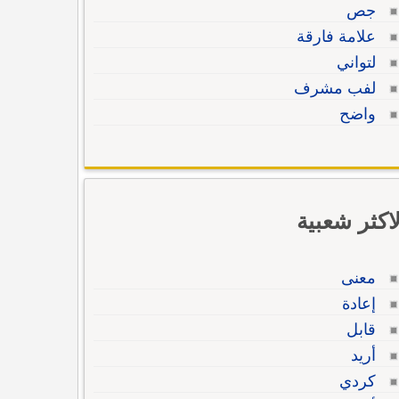
جص
علامة فارقة
لتواني
لفب مشرف
واضح
لاكثر شعبية
معنى
إعادة
قابل
أريد
كردي