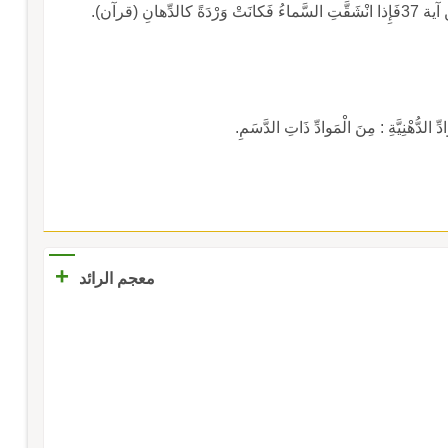
هانِ (قرآن).
لدُّهْنِيَّةِ : مِنَ الْمَوادِّ ذَاتِ الدَّسَمِ.
+
معجم الرائد