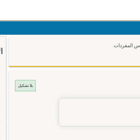
وس المفردات
ا
بلا تشكيل