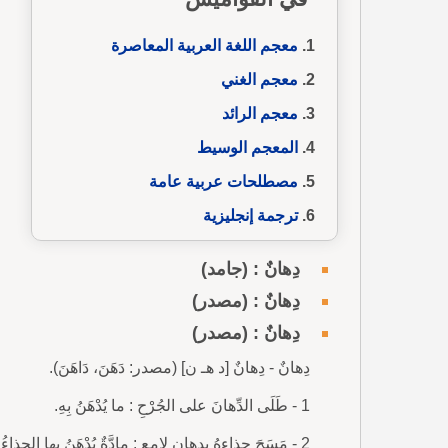
معجم اللغة العربية المعاصرة
معجم الغني
معجم الرائد
المعجم الوسيط
مصطلحات عربية عامة
ترجمة إنجليزية
دِهانٌ : (جامد)
دِهانٌ : (مصدر)
دِهانٌ : (مصدر)
دِهانٌ - دِهانٌ [د هـ ن] (مصدر: دَهَنَ، دَاهَنَ).
1 - طَلَى الدِّهانَ على الجُرْحِ : ما يُدْهَنُ بِهِ.
2 - مَسَحَ حِذاءهُ بِدِهانٍ لامِعٍ : مادَّةٌ يُدْهَنُ بِها الحِذاءُ.