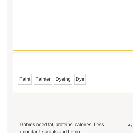
Paint
Painter
Dyeing
Dye
ية
Babies need fat, proteins, calories. Less
important, sprouts and hemp.