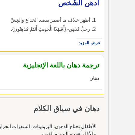
أدهن الشّخص
أظهر خلاف ما أضمر بقصد الخداع والغِشِّ.
رجلٌ مُدْهِن- {أَفَبِهَذَا الْحَدِيثِ أَنْتُمْ مُدْهِنُونَ}.
عرض المزيد
ترجمة دهان باللغة الإنجليزية
دهان
دهان في سياق الكلام
الأطفال تحتاج الدهون، البروتينات، السعرات الحرار
و الأقل أهمية، النبتة و القنب