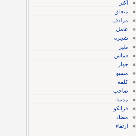
أكثر
متعلق
مرادف
عامل
شجرة
مثير
قماش
جهاز
مسيو
كلمة
صاحب
مدينة
فرانكو
مضاد
ارتقاء