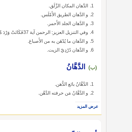
الدَّهان المكان الزَّلَق.
و الدَّهان الطريق الأَمْلَس.
و الدَّهان الجلد الأَحمر.
وفي التنزيل العزيز: الرحمن آية 37فَكَانَتْ وَرْدَ ةً كَالدَّهَانِ) ).
و الدَّهان ما يُدْهَن به من الأَصباغ.
و الدَّهان دُرْدِيّ الزيت.
الدَّهَّانُ
(ب)
الدَّهَّانُ بائع الدُّهن.
و الدَّهَّانُ مَن حرفته الدَّهْن.
عرض المزيد