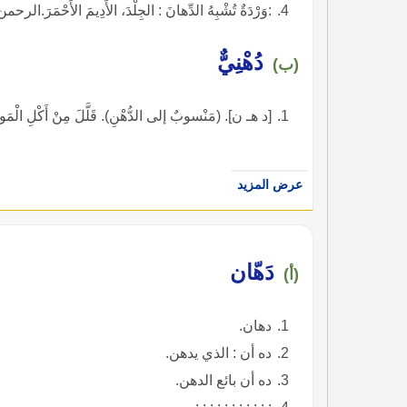
:وَرْدَةٌ تُشْبِهُ الدِّهانَ : الجِلْدَ، الأَدِيمَ الأَحْمَرَ.الرحمن آية 37فَإِذا انْشَقَّتِ السَّماءُ فَكانَتْ وَرْدَةً كالدِّ
دُهْنِيٌّ
(ب)
[د هـ ن]. (مَنْسوبٌ إلى الدُّهْنِ). قَلَّلَ مِنْ أَكْلِ الْمَوادِّ ا
عرض المزيد
دَهّان
(أ)
دهان.
ده أن : الذي يدهن.
ده أن بائع الدهن.