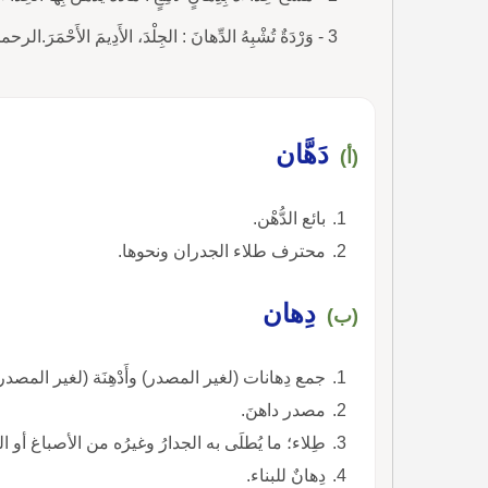
3 - وَرْدَةٌ تُشْبِهُ الدِّهانَ : الجِلْدَ، الأَدِيمَ الأَحْمَرَ.الرحمن آية 37فَإِذا انْشَقَّتِ السَّماءُ فَكانَتْ وَرْدَةً كالدِّهانِ (قرآن).
دَهَّان
(أ)
بائع الدُّهْن.
محترف طلاء الجدران ونحوها.
دِهان
(ب)
جمع دِهانات (لغير المصدر) وأَدْهِنَة (لغير المصدر)
مصدر داهنَ.
طِلاء؛ ما يُطلَى به الجدارُ وغيرُه من الأصباغ أو 
دِهانٌ للبناء.