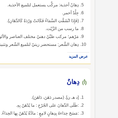
دِهانُ أحذية: مركَّب يستعمل لتلميع الأحذية.
جِلْدٌ أحمر.
{فَإِذَا انْشَقَّتِ السَّمَاءُ فَكَانَتْ وَرْدَةً كَالدِّهَانِ}.
ما رسب من الزَّيْت.
مَرْهم؛ مركب طبِّيّ دهنيّ مختلف العناصر والألو
دِهان الشَّعر: مستحضر زيتيّ لتلميع الشّعر وتثبيت
عرض المزيد
دِهانٌ
(أ)
[د هـ ن]. (مصدر دَهَنَ، دَاهَنَ).
:طَلَى الدِّهانَ على الجُرْحِ : ما يُدْهَنُ بِهِ.
:مَسَحَ حِذاءهُ بِدِهانٍ لامِعٍ : مادَّةٌ يُدْهَنُ بِها الحِذاءُ.