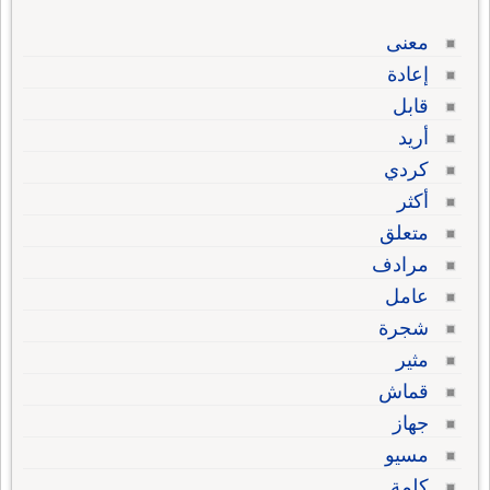
معنى
إعادة
قابل
أريد
كردي
أكثر
متعلق
مرادف
عامل
شجرة
مثير
قماش
جهاز
مسيو
كلمة