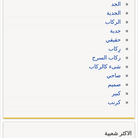
الجد
الجدية
الركاب
جدية
حقيقي
رِكاب
ركاب السرج
شىء كالركاب
صاحي
صميم
كبير
كرنب
الاكثر شعبية