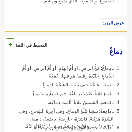
الدَّاموغُ، والدَّاموغةُ الذي يدمغ ويَهشِم.
عرض المزيد
+
المحيط في اللغة
دِماغُ
ـ دِماغُ: مُخُّ الرأسِ، أو أُمُّ الهامِ، أو أُمُّ الرأسِ، أو أُمُّ
الدِّماغِ: جُلَيْدَةٌ رقيقةٌ هو فيها: أدْمِغَةٌ.
ـ دَمَغَه: شَجَّهُ حتى بَلَغَتِ الشَّجَّةُ الدِماغَ.
ـ دَمَغَ فلاناً: ضَرَبَ دِماغَهُ، فهو دَميغٌ ومَدْموغٌ.
ـ دَمَغَتِ الشمسُ فلاناً: آلَمَتْ دماغَه.
ـ دامِغةُ: شَجَّةٌ تَبْلُغُ الدِماغَ، وهي آخِرةُ الشِجاجِ، وهي
عَشَرَةٌ مُرَتَّبَةٌ: قاشِرَةٌ، حارِصَةٌ، باضِعةٌ، دامِيَةٌ،
مُتَلاحِمةٌ، سِمْحاقٌ، مُوضِحَةٌ، هاشِمَةٌ، مُنَقِّلَةٌ، آمَّةٌ،
ـ دامِغةُ: حديدةٌ فَوْقَ مُؤْخِرَةِ الرَّحْلِ، وخَشَبَةٌ