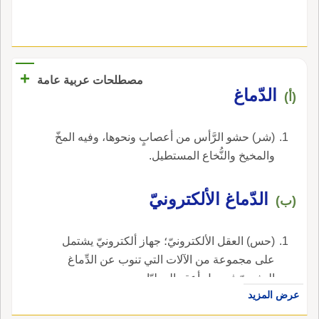
+
مصطلحات عربية عامة
الدّماغ
(أ)
(شر) حشو الرَّأس من أعصابٍ ونحوها، وفيه المخّ
والمخيخ والنُّخاع المستطيل.
الدّماغ الألكترونيّ
(ب)
(حس) العقل الألكترونيّ؛ جهاز ألكترونيّ يشتمل
على مجموعة من الآلات التي تنوب عن الدِّماغ
البشريّ في حل أعقد العمليّات.
عرض المزيد