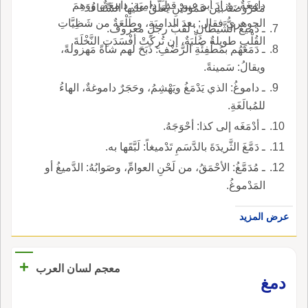
دامِغَةٌ، وزادَ أبو عبيدٍ قبلَ دامِيَة: دامِعَةٌ، ووَهِمَ
مَعْرُوضَةٌ بين عَمُودَيْنِ يُعَلَّقُ عليها السِّقاءُ.
الجوهريُّ فقال: بعدَ الدامِيَةِ، وطَلْعَةٌ من شَظِيَّاتِ
ـ دَميغُ الشَّيطانِ: لَقَبُ رجلٍ معروف.
القُلْبِ طويلةٌ صُلْبَةٌ، إن تُرِكَتْ أفْسَدَتِ النَّخْلَةَ.
ـ دَمَغَهُم بمُطْفِئَةِ الرَّضْفِ: ذَبَحَ لهم شاةً مَهزولةً،
ويقالُ: سَمينةً.
ـ داموغُ: الذي يَدْمَغُ ويَهْشِمُ، وحَجَرٌ داموغةٌ، الهاءُ
للمُبالَغَةِ.
ـ أدْمَغَه إلى كذا: أحْوَجَهُ.
ـ دَمَّغَ الثَّريدَةَ بالدَّسَمِ تَدْميغاً: لَبَّقَها به.
ـ مُدَمَّغُ: الأحْمَقُ، من لَحْنِ العوامِّ، وصَوابُهُ: الدَّميغُ أو
المَدْموغُ.
عرض المزيد
+
معجم لسان العرب
دمغ