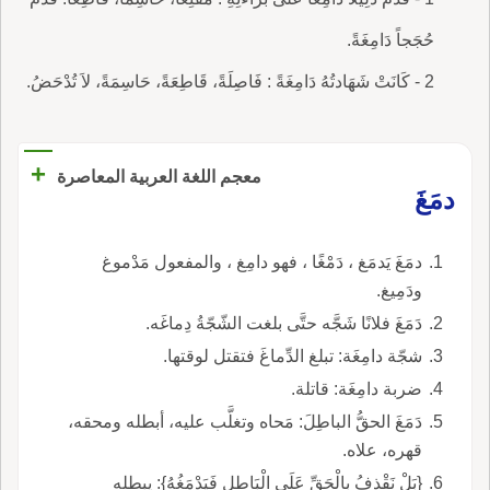
حُجَجاً دَامِغَةً.
2 - كَانَتْ شَهَادتُهُ دَامِغَةً : فَاصِلَةً، قَاطِعَةً، حَاسِمَةً، لاَ تُدْحَضُ.
+
معجم اللغة العربية المعاصرة
دمَغَ
دمَغَ يَدمَغ ، دَمْغًا ، فهو دامِغ ، والمفعول مَدْموغ
ودَمِيغ.
دَمَغَ فلانًا شَجَّه حتَّى بلغت الشّجّةُ دِماغَه.
شجّة دامِغَة: تبلغ الدِّماغَ فتقتل لوقتها.
ضربة دامِغَة: قاتلة.
دَمَغَ الحقُّ الباطِلَ: مَحاه وتغلَّب عليه، أبطله ومحقه،
قهره، علاه.
{بَلْ نَقْذِفُ بِالْحَقِّ عَلَى الْبَاطِلِ فَيَدْمَغُهُ}: يبطله