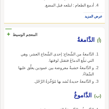
أدمغ الطعام : ابتلعه قبل المضغ.
عرض المزيد
+
المعجم الوسيط
الدَّامغةُ
(أ)
الدَّامغةُ من الشِّجاج: إحدى الشِّجاج العشر، وهي
التي تبلُغ الدماغَ فتقتل لوقتها.
و الدَّامغةُ خشبةٌ معروضة بين عمودين يعلَّق عليها
السِّقاءُ.
و الدَّامغةُ حديدةٌ تُشد بها مُؤَخِّرَةُ الرَّحْل.
الدَّاموغُ
(ب)