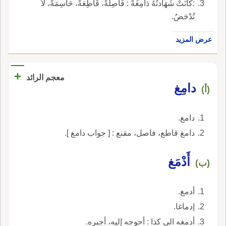
:كَانَتْ شَهَادتُهُ دَامِغَةً : فَاصِلَةً، قَاطِعَةً، حَاسِمَةً، لاَ
تُدْحَضُ.
عرض المزيد
+
معجم الرائد
دامِغ
(أ)
دامغ.
دامغ قاطع، فاصل، مقنع : [ جواب دامغ ].
أَدْمَغ
(ب)
أدمغ.
إدماغا.
أدمغه الى كذا : أحوجه إليه، أجبره.