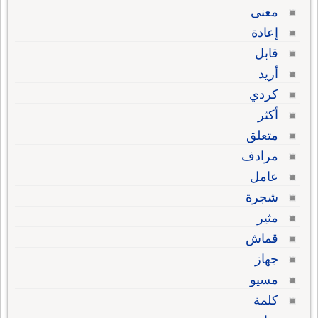
معنى
إعادة
قابل
أريد
كردي
أكثر
متعلق
مرادف
عامل
شجرة
مثير
قماش
جهاز
مسيو
كلمة