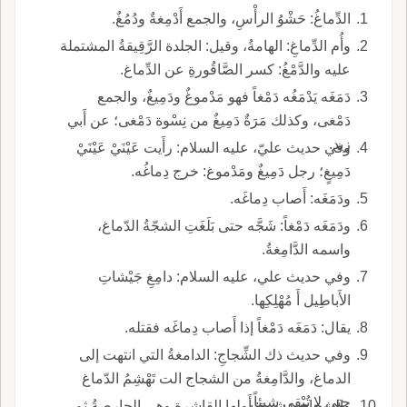
الدِّماغُ: حَشْوُ الرأْسِ، والجمع أَدْمِغةٌ ودُمُغٌ.
وأُم الدِّماغِ: الهامةُ، وقيل: الجلدة الرَّقِيقةُ المشتملة
عليه والدَّمْغُ: كسر الصَّاقُورةِ عن الدِّماغ.
دَمَغَه يَدْمَغُه دَمْغاً فهو مَدْموغٌ ودَمِيغٌ، والجمع
دَمْغى، وكذلك مَرَةٌ دَمِيغٌ من نِسْوة دَمْغى؛ عن أَبي
زيد.
وفي حديث عليّ، عليه السلام: رأَيت عَيْنَيْ عَيْنَيْ
دَمِيغٍ؛ رجل دَمِيغٌ ومَدْموغ: خرج دِماغُه.
ودَمَغَه: أَصاب دِماغَه.
ودَمَغَه دَمْغاً: شَجَّه حتى بَلَغَتِ الشجّةُ الدّماغ،
واسمه الدَّامِغةُ.
وفي حديث علي، عليه السلام: دامِغِ جَيْشاتِ
الأَباطِيل أَ مُهْلِكِها.
يقال: دَمَغَه دَمْغاً إذا أَصاب دِماغَه فقتله.
وفي حديث ذك الشِّجاجِ: الدامغةُ التي انتهت إلى
الدماغ، والدَّامِغةُ من الشجاج الت تَهْشِمُ الدّماغ
حتى لا تُبْقي شيئاً.
والشجاج عشرة: أَولها القاشرة وهي الحارِصةُ ثم