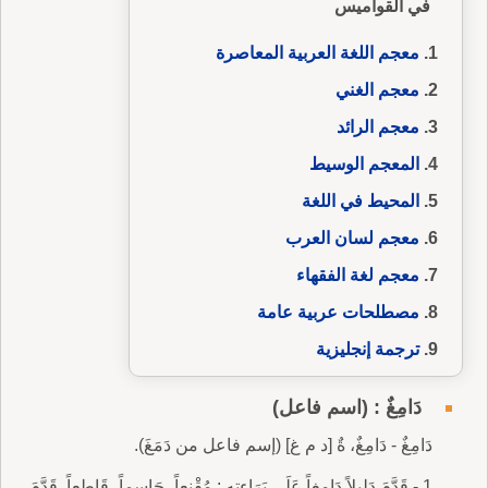
في القواميس
معجم اللغة العربية المعاصرة
معجم الغني
معجم الرائد
المعجم الوسيط
المحيط في اللغة
معجم لسان العرب
معجم لغة الفقهاء
مصطلحات عربية عامة
ترجمة إنجليزية
دَامِغٌ : (اسم فاعل)
دَامِغٌ - دَامِغٌ، ةٌ [د م غ] (إسم فاعل من دَمَغَ).
1 - قَدَّمَ دَلِيلاً دَامِغاً عَلَى بَرَاءتِهِ : مُقْنِعاً، حَاسِماً، قَاطِعاً. قَدَّمَ