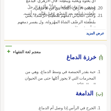
أَي يَعْلوه ويغلبه ويُبْطِله؛ قال الأَزهري: فيَدْمَغُ
فيذهب به ذَهابَ الصَّغارِ والذُّلِّ وأَدْمَغَ الرجلُ
ودَمَغَتِ الأَرضُ: أَكَلتْ؛ عن ابن الأَعرابي.
طَعامَه: ابتلَعه بعد المَضْغ، وقيل قَبْلَه، وه أَشبه.
وحكى اللحياني دَمَغَهم بمُطْفِئةِ الرَّضْف، يعني
بمُطْفئة الرضْف الشاةَ المهْزولة، ول يفسر دمغهم
إلا أَن يَعْني غَلَبَهم.
عرض المزيد
+
معجم لغة الفقهاء
خرزة الدماغ
(أ)
حبة بقدر الحمصة في وسط الدماغ، وهي من
المحرمات التي لا يجوز أكلها حتى من الحيوان
المحلل الأكل.
‏الدامغة‏
(ب)
‏الجرح في الرأس إذا وصل أم الدماغ‏.