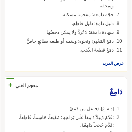
ويمحقه.
حجّة دامغة: مفحمة مسكتة.
دليل دامِغ: دليل قاطِع.
شهادة دامغة: لا تُردُّ ولا يمكن دحضُها.
دمَغ المَعْدِنَ ونحوَه: وسَمه أو طبعه بطابَعٍ خاصٍّ.
دَمَغَ قطعةَ الذّهب.
عرض المزيد
+
معجم الغني
دَامِغٌ
[د م غ]. (فاعل من دَمَغَ).
:قَدَّمَ دَلِيلاً دَامِغاً عَلَى بَرَاءتِهِ : مُقْنِعاً، حَاسِماً، قَاطِعاً.
:قَدَّمَ حُجَجاً دَامِغَةً.