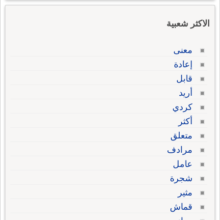
الاكثر شعبية
معنى
إعادة
قابل
أريد
كردي
أكثر
متعلق
مرادف
عامل
شجرة
مثير
قماش