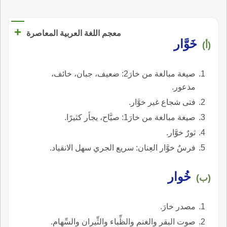
+
معجم اللغة العربية المعاصرة
خَوَّار
(أ)
صيغة مبالغة من خارَ2: ضعيف، جبان، خائف،
مذعور.
فتى شجاع غير خوَّار.
صيغة مبالغة من خارَ1: صيَّاح، يجأر كثيرًا.
ثورٌ خوَّار.
فرسٌ خوَّار العِنان: سريع الجري سهل الانقياد.
خُوار
(ب)
مصدر خارَ.
صوت البقر والغنم والظِّباء والثِّيران والسِّهام.