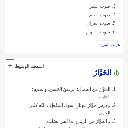
صوت البقر.
صوت الغنم.
صوت الغزال.
صوت السهام.
عرض المزيد
+
المعجم الوسيط
الخَوَّارُ
(أ)
الخَوَّارُ من الجمال: الرقيقُ الحَسن. والجمع :
خَوَّارات.
وفرس خَوَّارُ العِنَانِ: سهل المَعْطِف ليِّنُه كثَير
الجرى.
و الخَوَّارُ من الرماح: ما ليس بصُلْب.