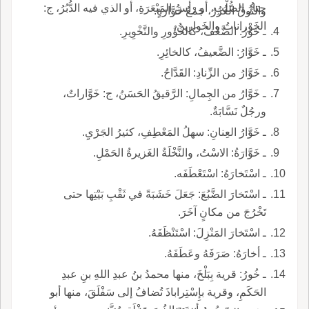
حِتارُ الصُّلْبِ، أو رأسُ المَبْعَرَةِ، أو الذي فيه الدُّبُرُ، ج:
والنُّوقُ الغُزُرُ، جَمْعُ خَوَّارَةٍ.
الخَوْراناتُ والخَوارِينُ.
ـ خَوَرُ: الضَّعْفُ، كالخُؤُورِ والتَّخْوِيرِ.
ـ خَوَّارُ: الضَّعيفُ، كالخائِرِ.
ـ خَوَّارُ من الزِّنادِ: القَدَّاحُ.
ـ خَوَّارُ من الجِمالِ: الرَّقيقُ الحَسَنُ، ج: خَوَّاراتٌ،
ورجُلٌ نَسَّابَةٌ.
ـ خَوَّارُ العِنانِ: سهلُ المَعْطِفِ، كثيرُ الجَرْيِ.
ـ خَوَّارَةُ: الاسْتُ، والنَّخْلَةُ الغَزيرةُ الحَمْلِ.
ـ اسْتَخارَهُ: اسْتَعْطَفَه.
ـ اسْتَخارَ الضَّبُعَ: جَعَلَ خَشَبَةً في ثَقْبِ بَيْتِها حتى
تَخْرُجَ من مكانٍ آخَرَ.
ـ اسْتَخارَ المَنْزِلَ: اسْتَنْظَفَهُ.
ـ أخارَهُ: صَرَفَهُ وعَطَفَهُ.
ـ خُورُ: قرية بِبَلْخَ، منها محمدُ بنُ عبدِ اللهِ بنِ عبدِ
الحَكَمِ، وقرية بإِسْتِراباذَ تُضافُ إلى سَفْلَقَ، منها أبو