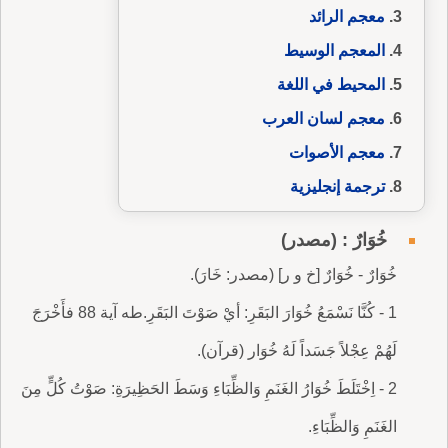
معجم الرائد
المعجم الوسيط
المحيط في اللغة
معجم لسان العرب
معجم الأصوات
ترجمة إنجليزية
خُوَارٌ : (مصدر)
خُوَارٌ - خُوَارٌ [خ و ر] (مصدر: خَارَ).
1 - كُنَّا نَسْمَعُ خُوَارَ البَقَرِ: أيْ صَوْتَ البَقَرِ.طه آية 88 فأَخْرَجَ
لَهُمْ عِجْلاً جَسَداً لَهُ خُوَار (قرآن).
2 - اِخْتَلَطَ خُوَارُ الغَنَمِ وَالظِّبَاءِ وَسَطَ الحَظِيرَةِ: صَوْتُ كُلٍّ مِنَ
الغَنَمِ وَالظِّبَاءِ.