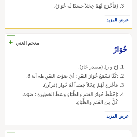
{فَأَخْرَجَ لَهُمْ عِجْلاً جَسَدًا لَه خُوَارٌ}.
عرض المزيد
+
معجم الغني
خُوَارٌ
[خ و ر]. (مصدر خَارَ).
:كُنَّا نَسْمَعُ خُوَارَ البَقَرِ : أيْ صَوْتَ البَقَرِ.طه آية 8.
فأَخْرَجَ لَهُمْ عِجْلاً جَسَداً لَهُ خُوَار (قرآن).
:اِخْتَلَطَ خُوَارُ الغَنَمِ وَالظِّبَاءِ وَسَطَ الحَظِيرَةِ : صَوْتُ
كُلٍّ مِنَ الغَنَمِ وَالظِّبَاءِ.
عرض المزيد