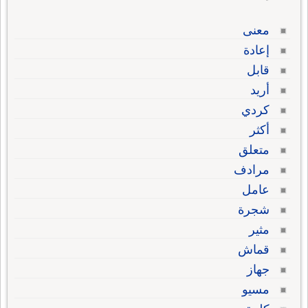
معنى
إعادة
قابل
أريد
كردي
أكثر
متعلق
مرادف
عامل
شجرة
مثير
قماش
جهاز
مسيو