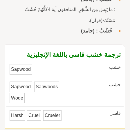
: مَا يَبِسَ مِنَ الشَّجَرِ. المنافقون آية 4كَأَنَّهُمْ خُشُبٌ
مُسَنَّدَة(قرآن).
خُشُبٌ : (جامد)
ترجمة خشب قاسي باللغة الإنجليزية
خشب
Sapwood
خشب
Sapwood
Sapwoods
Wode
قاسي
Harsh
Cruel
Crueler