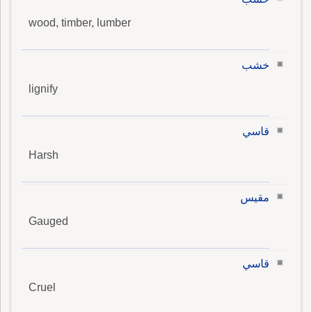
wood, timber, lumber
خشب
lignify
قاسي
Harsh
مقيس
Gauged
قاسي
Cruel