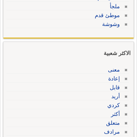
ملجأ
موطئ قدم
وشوشة
الاكثر شعبية
معنى
إعادة
قابل
أريد
كردي
أكثر
متعلق
مرادف