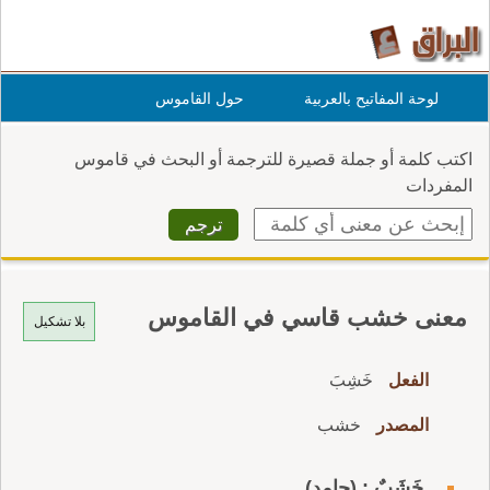
لوحة المفاتيح بالعربية
حول القاموس
اكتب كلمة أو جملة قصيرة للترجمة أو البحث في قاموس
المفردات
معنى خشب قاسي في القاموس
بلا تشكيل
الفعل
خَشِبَ
المصدر
خشب
خَشَبٌ : (جامد)