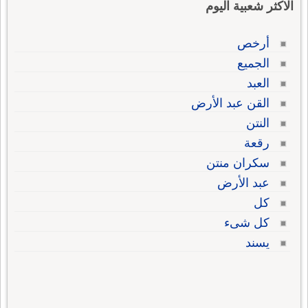
الاكثر شعبية اليوم
أرخص
الجميع
العبد
القن عبد الأرض
النتن
رقعة
سكران منتن
عبد الأرض
كل
كل شىء
يسند