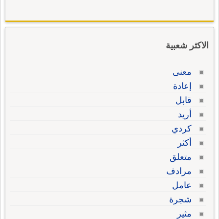
الاكثر شعبية
معنى
إعادة
قابل
أريد
كردي
أكثر
متعلق
مرادف
عامل
شجرة
مثير