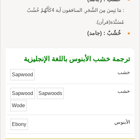
: مَا يَبِسَ مِنَ الشَّجَرِ. المنافقون آية 4كَأَنَّهُمْ خُشُبٌ
مُسَنَّدَة(قرآن).
خُشُبٌ : (جامد)
ترجمة خشب الأبنوس باللغة الإنجليزية
خشب
Sapwood
خشب
Sapwood
Sapwoods
Wode
الأبنوس
Ebony