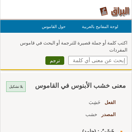
لوحة المفاتيح بالعربية
حول القاموس
اكتب كلمة أو جملة قصيرة للترجمة أو البحث في قاموس
المفردات
معنى خشب الأبنوس في القاموس
بلا تشكيل
الفعل
خَشِبَ
المصدر
خشب
خَشَبٌ : (جامد)