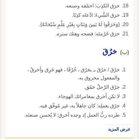
خرَق الكذِبَ: اختلقه وصنعه.
خرَق الشَّيءَ: ادَّعاه كذِبًا.
{وَخَرَقُوا لَهُ بَنِينَ وَبَنَاتٍ بِغَيْرِ عِلْمٍ سُبْحَانَهُ}.
خرَق حُرْمتَه: فضحه وهتك ستره.
خرُقَ
(ب)
خرُقَ / خرُقَ بـ يخرُق ، خُرْقًا ، فهو خَرِق وأخرقُ ،
والمفعول مخروق به.
خرُق الرَّجلُ حَمُق.
لا تكن أخرق بمغامراتك الهوجاء.
خرُق بعملِه: كان جاهلاً به، غير مُوفّق فيه.
طرده ربُّ العمل إذ وجده أخرق: لا يُحسن صنعتَه.
عرض المزيد