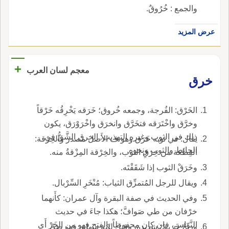
والجمع : خُرُوقٌ.
عرض المزيد
+
معجم لسان العرب
خرق
الخَرْق: الفُرجة، وجمعه خُروق؛ خَرَقه يَخْرِقُه خَرْقاً
وخرَّق واخْتَرَقه فتخَرَّق وانخرَق واخْرَوْرَق، يكون
ذلك في الثوب وغيره التهذيب: الخرق الشَّقُّ في
يقال: في ثوبه خَرق وهو ف الأَصل مصدر والخِرْقة:
الحائط والثوب ونحوه.
القِطعة من خِرَقِ الثوب، والخِرْقة المِزْقةُ منه.
وخَرَقْ الثوب إذا شَقَقْتَه.
ويقال للرجل المُتمزِّق الثياب: مُنْخَرِ السِّرْبال.
وفي الحديث في صفة البقرة وآل عمران: كأَنهما
خرْفان من طي صَوافَّ؛ هكذا جاءَ في حديث
النَّوّاسِ، فإن كان محفوظاً بالفتح فهو من الخَرْ أَي
وريحٌ خَرِيقٌ: شديدة، وقيل ليّنة سهلة، فهو ضدّ،