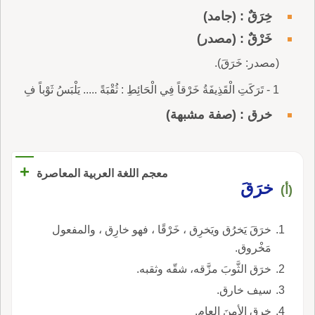
خِرَقٌ : (جامد)
خَرْقٌ : (مصدر)
(مصدر: خَرَقَ).
1 - تَرَكَتِ الْقَذِيفَةُ خَرْقاً فِي الْحَائِطِ : ثُقْبَةً ..... يَلْبَسُ ثَوْباً فِ
خرق : (صفة مشبهة)
+
معجم اللغة العربية المعاصرة
خرَقَ
(أ)
خرَقَ يَخرُق ويَخرِق ، خَرْقًا ، فهو خارِق ، والمفعول
مَخْروق.
خرَق الثَّوبَ مزَّقه، شقّه وثقبه.
سيف خارق.
خرق الأمنَ العام.