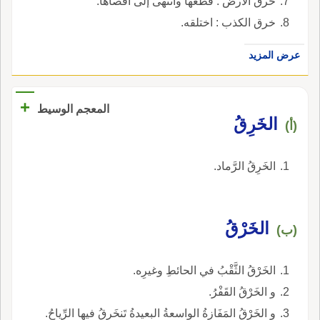
خرق الأرض : قطعها وانتهى إلى أقصاها.
خرق الكذب : اختلقه.
عرض المزيد
+
المعجم الوسيط
الخَرِقُ
(أ)
الخَرِقُ الرَّماد.
الخَرْقُ
(ب)
الخَرْقُ الثَّقْبُ في الحائطِ وغيرِه.
و الخَرْقُ القَفْرُ.
و الخَرْقُ المَفَازةُ الواسعةُ البعيدةُ تَنخَرقُ فيها الرِّياحُ.