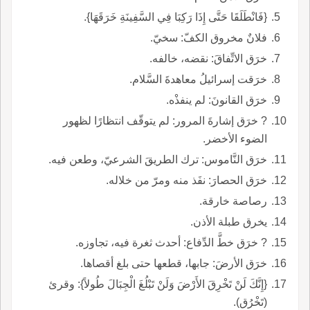
{فَانْطَلَقَا حَتَّى إِذَا رَكِبَا فِي السَّفِينَةِ خَرَقَهَا}.
فلانٌ مخروق الكفّ: سخيّ.
خرَق الاتِّفاقَ: نقضه، خالفه.
خرَقت إسرائيلُ معاهدةَ السَّلام.
خرَق القانونَ: لم ينفذْه.
? خرَق إشارةَ المرور: لم يتوقّف انتظارًا لظهور
الضوء الأخضر.
خرَق النَّاموس: ترك الطريقَ الشرعيّ، وطعن فيه.
خرَق الحصارَ: نفَذ منه ومرّ من خلاله.
رصاصة خارقة.
يخرق طبلة الأذن.
? خرَق خطَّ الدِّفاع: أحدث ثغرة فيه، تجاوزه.
خرَق الأرضَ: جابها، قطعها حتى بلغ أقصاها.
{إِنَّكَ لَنْ تَخْرِقَ الأَرْضَ وَلَنْ تَبْلُغَ الْجِبَالَ طُولاً}: وقرئ
(تَخْرُق).