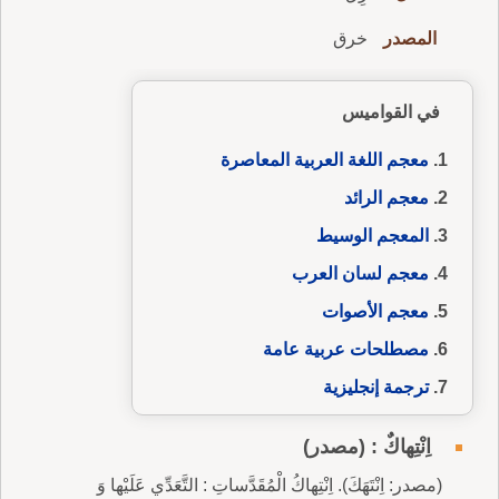
المصدر
خرق
في القواميس
معجم اللغة العربية المعاصرة
معجم الرائد
المعجم الوسيط
معجم لسان العرب
معجم الأصوات
مصطلحات عربية عامة
ترجمة إنجليزية
اِنْتِهاكٌ : (مصدر)
(مصدر: اِنْتَهَكَ). اِنْتِهاكُ الْمُقَدَّساتِ : التَّعَدِّي عَلَيْها وَ