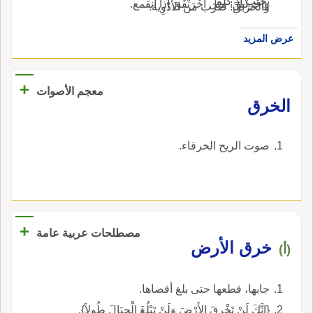
يُجِيب إذ كُلِّم.
واخْرنْبقَ: مثل اخْرَنْفَقَ إذا انقمع.
والخَرْبَق: ضرب من الأَدْوِية.
عرض المزيد
+
معجم الأصوات
الخرق
صوت الريح الخرقاء.
+
مصطلحات عربية عامة
خرق الأرض
(أ)
جابها، قطعها حتى بلغ أقصاها.
{إِنَّكَ لَنْ تَخْرِقَ الأَرْضَ وَلَنْ تَبْلُغَ الْجِبَالَ طُولاً}.