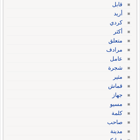
قابل
أريد
كردي
أكثر
متعلق
مرادف
عامل
شجرة
مثير
قماش
جهاز
مسيو
كلمة
صاحب
مدينة