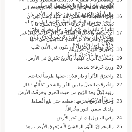
كالخِرْق من الرجال والخِرِّيقُ من الرجال.
كسَّروه لأَنَّ مثل هذا لا يكاد يكس عند سيبويه
الخرْقاء الشاة يُشَقُّ في وسط أُذنها شَقّ واحد إلى
والمِخْراقُ: الكريم كالخِرْق؛ حكاه ابن الأَعرابي؛
طرف أُذنها ولا تُبان.
وفي الحديث: أَنه، صلى الله عليه وسلم نَهى أَن
وأَنشد وطِيرِي لمِخْراقٍ أَشمَّ، كأَن سَلِيمُ رِماحٍ لم
يُضَحَّى بشَرْقاء أَو خَرْقاء؛ الخَرْقُ: الشقُّ؛ قا
تَنَلْه الزَّعانِف ابن الأعرابي: رجل مِخْراق وخِرْق
الأَصمعي: الشرْقاءُ في الغنم المَشقُوقة الأُذن
ابن سيده: والاخْتِراقُ المَمَرُّ في الأَر عَرْضاً على غير
ومُتخرِّق أَي سَخِيّ، قال: ولا جمع للخِرْق وأُذُن
بإثنين، والخرقاءُ من الغنم الت يكون في أُذنها
طريق.
خَرْقاء: فيها خَرْق نافذ.
خَرق، وقيل: الخرقاء أَن يكون في الأُذن ثَقْب
واختِراقُ الرِّياح: مُرورها.
مستدير والمُخْتَرَقُ: المَمَرُّ.
ومنْخَرَقُ الرياح مَهَبُّها، والريحُ تخْتَرِقُ في الأرض.
وريح خَرقاء: شديدة.
واخترَق الدَّار أؤ دار فلانٍ: جعلها طريقاً لحاجته.
واخْترقَتِ الخيلُ ما بين القُر والشجر: تَخَلَّلَتْها؛ قال
رؤبة يُكِلُّ وفدَ الرِّيحِ من حيث انْخَرَق وخَرَقْتُ الأَرضَ
خَرْقاً أَي جُبْتها.
وخرقَ الأَرض يخرُقها: قطعه حتى بلغ أَقْصاها،
ولذلك سمي الثور مِخْراقاً.
وفي التنزيل إنك لن تَخرِ الأَرض.
والمِخراقُ: الثَّوْر الوحْشِيّ لأَنه يَخرِق الأَرض، وهذا