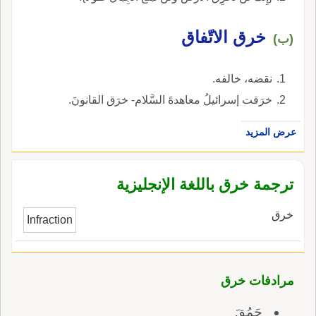
خرق الاتّفاق
(ب)
نقضه، خالفه.
خرَقت إسرائيلُ معاهدةَ السَّلام- خرَق القانونَ.
عرض المزيد
ترجمة خرق باللغة الإنجليزية
خرق
Infraction
مرادفات خرق
حَمُقَ