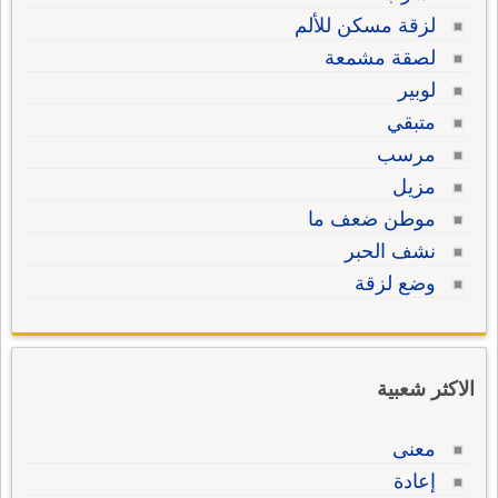
لزقة مسكن للألم
لصقة مشمعة
لوبير
متبقي
مرسب
مزيل
موطن ضعف ما
نشف الحبر
وضع لزقة
الاكثر شعبية
معنى
إعادة