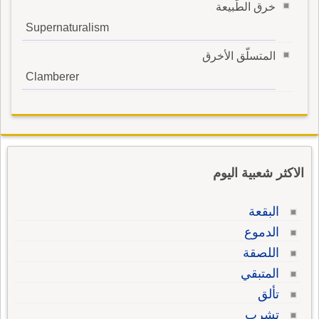
خرق الطّبيعة
Supernaturalism
المتسلّق اﻷخرق
Clamberer
الاكثر شعبية اليوم
البقعة
الدموع
اللصقة
المتبقي
تألق
تشرب