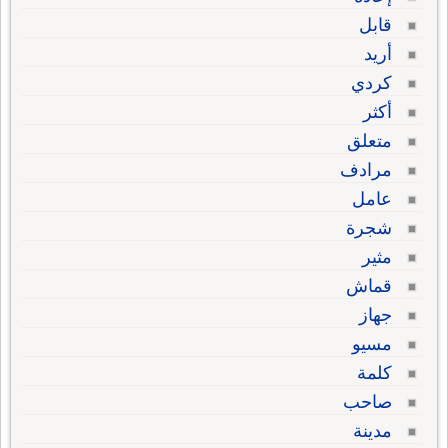
قابل
أريد
كردي
أكثر
متعلق
مرادف
عامل
شجرة
مثير
قماش
جهاز
مسيو
كلمة
صاحب
مدينة