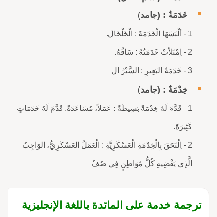
خَدَمَةٌ : (جامد)
1 - ألْبَسَهَا الْخَدَمَةَ : الْخَلْخَالَ.
2 - اِمْتَلأتْ خَدَمَتُهُ : سَاقُهُ.
3 - خَدَمَةُ البَعِيرِ : السَّيْرُ ال
خِدْمَةٌ : (جامد)
1 - قَدَّمَ لَهُ خِدْمَةً بَسِيطَةً : عَمَلاً، مُسَاعَدَةً. قَدَّمَ لَهُ خَدَمَاتٍ
كَثِيرَةً.
2 - اِلْتَحَقَ بِالْخِدْمَةِ الْعَسْكَرِيَّةِ : الْعَمَلُ العَسْكَرِيُّ، الوَاجِبُ
الَّذِي يَقْضِيهِ كُلُّ مُوَاطِنٍ فِي صُفُ
ترجمة خدمة على المائدة باللغة الإنجليزية