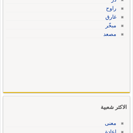
راوح
غارق
مبخّر
مصعد
الاكثر شعبية
معنى
إعادة