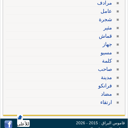
مرادف
عامل
شجرة
مثير
قماش
جهاز
مسيو
كلمة
صاحب
مدينة
فرانكو
مضاد
ارتقاء
قاموس البراق : 2015 - 2026
للأعلى