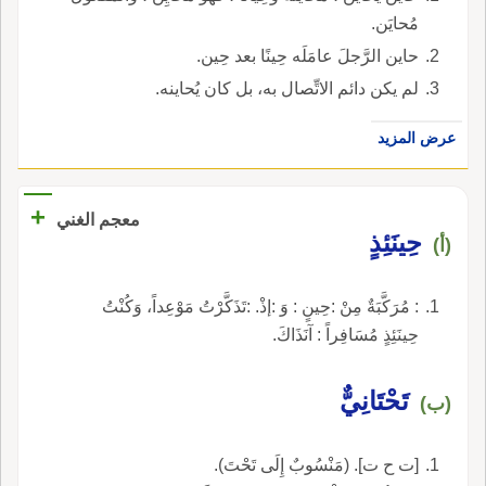
مُحايَن.
حاين الرَّجلَ عامَلَه حِينًا بعد حِين.
لم يكن دائم الاتِّصال به، بل كان يُحاينه.
عرض المزيد
+
معجم الغني
حِينَئِذٍ
(أ)
: مُرَكَّبَةٌ مِنْ :حِينٍ : وَ :إذْ. :تَذَكَّرْتُ مَوْعِداً، وَكُنْتُ
حِينَئِذٍ مُسَافِراً : آنَذَاكَ.
تَحْتَانِيٌّ
(ب)
[ت ح ت]. (مَنْسُوبٌ إِلَى تَحْتَ).