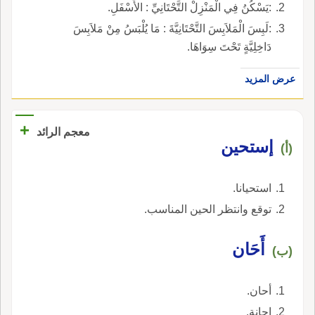
:يَسْكُنُ فِي الْمَنْزِلْ التَّحْتَانِيِّ : الأَسْفَلِ.
:لَبِسَ الْمَلاَبِسَ التَّحْتَانِيَّةَ : مَا يُلْبَسُ مِنْ مَلاَبِسَ
دَاخِلِيَّةٍ تَحْتَ سِوَاهَا.
عرض المزيد
+
معجم الرائد
إستحين
(أ)
استحيانا.
توقع وانتظر الحين المناسب.
أَحَان
(ب)
أحان.
إحانة.