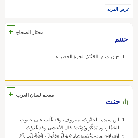
عرض المزيد
+
مختار الصحاح
حنتم
ح ن ت م: الحَنْتَمُ الجرة الخضراء.
+
معجم لسان العرب
حنت
(أ)
ابن سيده: الحانُوتُ، معروف، وقد غَلَبَ على حانوتِ
الخَمَّار، وه يُذَكَّرُ ويُؤَنَّث؛ قال الأَعشى وقد غَدَوْتُ
إِلى الحانوتِ، يَتْبَعُن شارٍ مُشِلٌّ، شَلُولٌ، شُلْشُلٌ،
قال ابن سيده: وهذا نَسَبٌ شاذ البتةَ، ل أَشَذَّ منه لأَنَّ