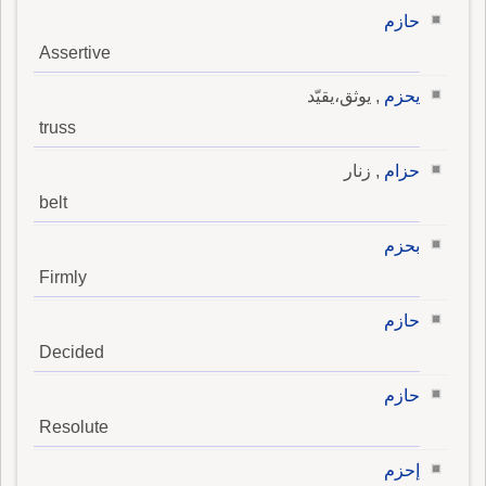
حازم
Assertive
يحزم
, يوثق،يقيّد
truss
حزام
, زنار
belt
بحزم
Firmly
حازم
Decided
حازم
Resolute
إحزم