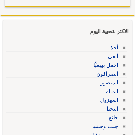
الاكثر شعبية اليوم
أخذ
ألقى
اجعل بهيميًّا
الصرافون
المتضور
الملك
المهزول
النحيل
جائع
جلب وحشيا