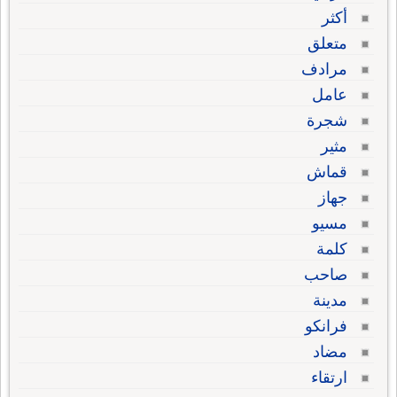
أكثر
متعلق
مرادف
عامل
شجرة
مثير
قماش
جهاز
مسيو
كلمة
صاحب
مدينة
فرانكو
مضاد
ارتقاء