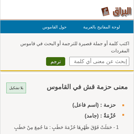
لوحة المفاتيح بالعربية
حول القاموس
اكتب كلمة أو جملة قصيرة للترجمة أو البحث في قاموس
المفردات
معنى حزمة قش في القاموس
بلا تشكيل
حزمة : (اسم فاعل)
حُزْمَةٌ : (جامد)
1 - حَمَلَتْ فَوْقَ ظَهْرِهَا حُزْمَةَ حَطَبٍ : مَا جُمِعَ مِنْ حَطَبٍ