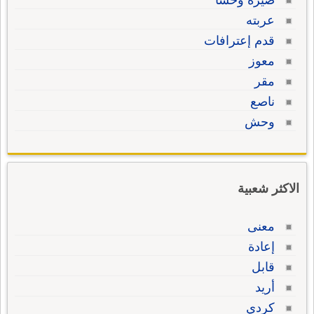
صيره وحشا
عربته
قدم إعترافات
معوز
مقر
ناصع
وحش
الاكثر شعبية
معنى
إعادة
قابل
أريد
كردي