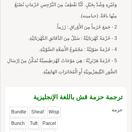
وَغَيْرِهِ وَشُدَّ بِحَبْلٍ. كُنَّا نَقْطِفُ مِنَ النَّرْجِسِ حُزْمَاتٍ تُصْنَعُ
مِنْها باقَةٌ. (حنامينه).
2 - جَمَعَ حُزَماً مِنَ الأَوْراقِ : رُزَماً.
3 - حُزْمَةٌ كَهْرَبَائِيَّةٌ : سَيْلٌ مِنَ الدَّقَائقِ الكَهْرَبَائِيَّةِ.
4 - حُزْمَةٌ ضَوْئِيَّةٌ : مَجْمُوعُ الأَشِعَّةِ الضَّوْئِيَّةِ.
5 - حُزْمَةٌ هَرْتَزِيَّةٌ : هِيَ مَوْجَاتٌ كَهْرَطِيسِيَّةٌ تُمَكِّنُ مِنْ إرْسَالِ
الصُّوَرِ التِّلِيفِزْيونِيَّةِ أَوِ الْمُخَابَرَاتِ الهَاتِفِيَّةِ.
ترجمة حزمة قش باللغة الإنجليزية
حزمة
Bundle
Sheaf
Wisp
Bunch
Tuft
Parcel