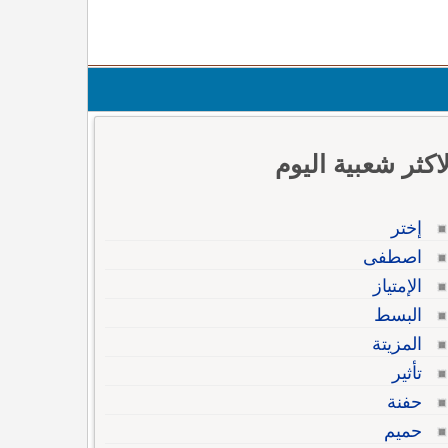
لاكثر شعبية اليوم
إختر
اصطفى
الإمتياز
البسط
المزيتة
تأثير
حفنة
حميم