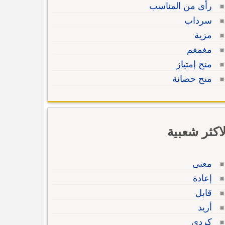
رأى من المناسب
سرداب
مزية
مغمغم
منح إمتياز
منح حصانة
لاكثر شعبية
معنى
إعادة
قابل
أريد
كردي