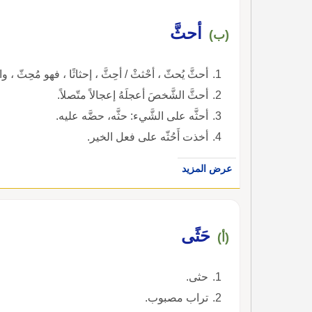
أحثَّ
(ب)
أحثَّ يُحثّ ، أحْثثْ / أحِثَّ ، إحثاثًا ، فهو مُحِثّ ، 
أحثَّ الشَّخصَ أعجلَهُ إعجالاً متّصلاً.
أحثَّه على الشَّيء: حثَّه، حضَّه عليه.
أخذت أَحُثّه على فعل الخير.
عرض المزيد
حَثًى
(أ)
حثى.
تراب مصبوب.