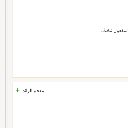
والمفعول مُحَثّ.
+
معجم الرائد