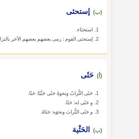
إستحثى
(ب)
استحثاء.
إستحثى القوم : رمى بعضهم بعضهم الآخر بالترا
حَثَى
(أ)
حَثَى التُّرابُ ونحوهُ حَثَى حَثْيًا: حَثَا.
و حَثَى له: حَثَا.
و حَثَى التُّرابَ ونحوَه: حَثاهُ.
الحَثْية
(ب)