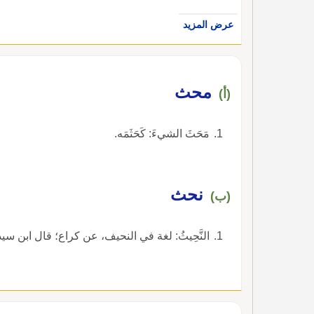
عرض المزيد
محث
(أ)
مَحَثَ الشيءَ: كَحَثَمَه.
نحث
(ب)
النَّحِيثُ: لغة في النحيف، عن كراع؛ قال ابن سيده: 