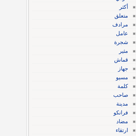
أكثر
متعلق
مرادف
عامل
شجرة
مثير
قماش
جهاز
مسيو
كلمة
صاحب
مدينة
فرانكو
مضاد
ارتقاء