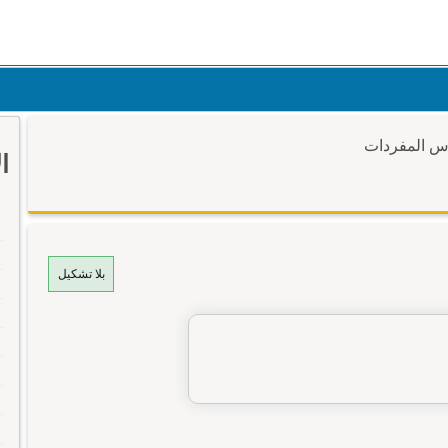
وس المفردات
ا
بلا تشكيل