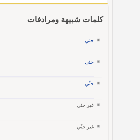
كلمات شبيهة ومرادفات
حثي
حثى
حثّي
غير حثي
غير حثّي