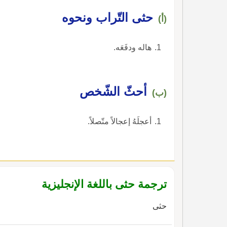
حثى التّراب ونحوه
(أ)
هاله ودفَعَه.
أحثّ الشّخص
(ب)
أعجلَهُ إعجالاً متّصلاً.
ترجمة حثى باللغة الإنجليزية
حثى