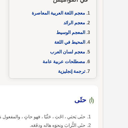
معجم اللغة العربية المعاصرة
معجم الرائد
المعجم الوسيط
المحيط في اللغة
معجم لسان العرب
مصطلحات عربية عامة
ترجمة إنجليزية
حثَى
(أ)
حثَى يَحثي ، احْثِ ، حَثْيًا ، فهو حاثٍ ، والمفعول مَح
حثَى التُّرابَ ونحوَه هاله ودفَعَه.