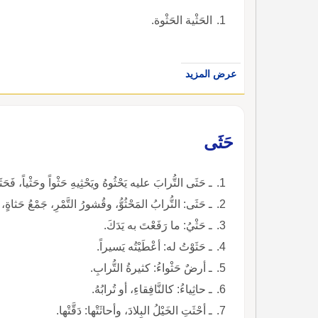
الحَثْية الحَثْوة.
عرض المزيد
حَثَى
ـ حَثَى التُّرابَ عليه يَحْثُوهُ ويَحْثِيهِ حَثْواً وحَثْياً، فَحَث
ـ حَثَى: التُّرابُ المَحْثُوُّ، وقُشورُ التَّمْرِ، جَمْعُ حَثاةٍ، 
ـ حَثْيُ: ما رَفَعْتَ به يَدَكَ.
ـ حَثَوْتُ له: أعْطَيْتُه يَسيراً.
ـ أرضٌ حَثْواءُ: كثيرةُ التُّرابِ.
ـ حاثِياءُ: كالنَّافِقاءِ، أو تُرابُهُ.
ـ أحْثَتِ الخَيْلُ البِلادَ، وأحاثَتْها: دَقَّتْها.