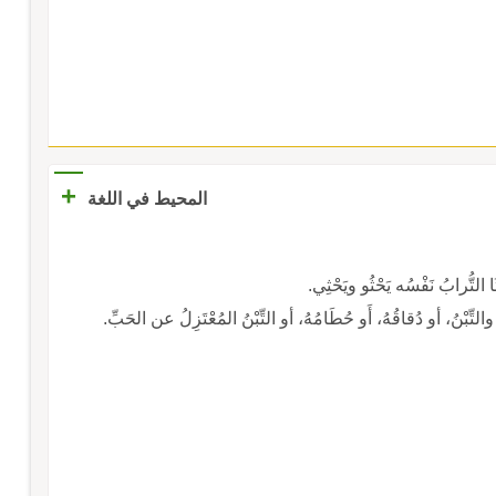
+
المحيط في اللغة
َا التُّرابُ نَفْسُه يَحْثُو ويَحْثِي.
والتِّبْنُ، أو دُقاقُهُ، أَو حُطَامُهُ، أو التِّبْنُ المُعْتَزِلُ عن الحَبِّ.