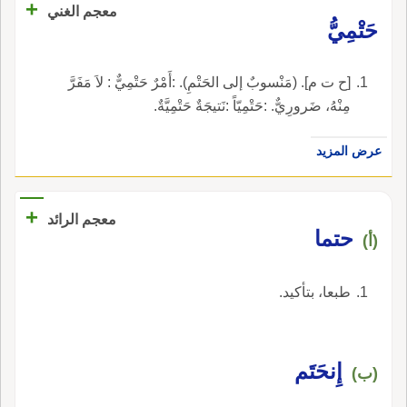
+
معجم الغني
حَتْمِيُّ
[ح ت م]. (مَنْسوبٌ إلى الحَتْمِ). :أَمْرٌ حَتْمِيٌّ : لاَ مَفَرَّ
مِنْهُ، ضَرورِيٌّ. :حَتْمِيّاً :نَتيجَةٌ حَتْمِيَّةٌ.
عرض المزيد
+
معجم الرائد
حتما
(أ)
طبعا، بتأكيد.
إِنحَتَم
(ب)