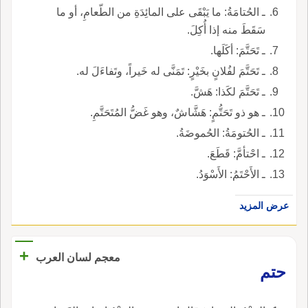
ـ الحُتامَةُ: ما يَبْقَى على المائِدَةِ من الطّعامِ، أو ما
سَقَطَ منه إذا أُكِلَ.
ـ تَحَتَّمَ: أكَلَها.
ـ تَحَتَّمَ لفُلانٍ بخَيْرٍ: تَمَنَّى له خَيراً، وتَفاءَلَ له.
ـ تَحَتَّمَ لكَذا: هَشَّ.
ـ هو ذو تَحَتُّمٍ: هَشَّاشٌ، وهو غَضُّ المُتَحَتَّمِ.
ـ الحُتومَةُ: الحُموضَةُ.
ـ احْتأمَّ: قَطَعَ.
ـ الأَحْتَمُ: الأَسْوَدُ.
عرض المزيد
+
معجم لسان العرب
حتم