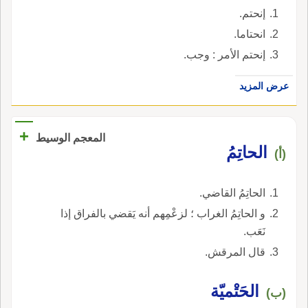
إنحتم.
انحتاما.
إنحتم الأمر : وجب.
عرض المزيد
+
المعجم الوسيط
الحاتِمُ
(أ)
الحاتِمُ القاضي.
و الحاتِمُ الغراب ؛ لزعْمِهم أنه يَقضي بالفراق إذا
نَعَب.
قال المرقش.
الحَتْميّة
(ب)