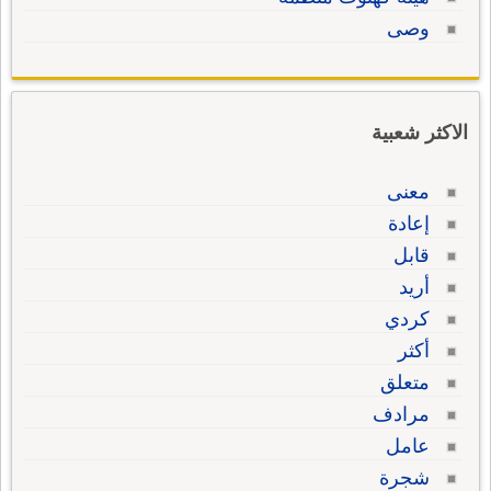
وصى
الاكثر شعبية
معنى
إعادة
قابل
أريد
كردي
أكثر
متعلق
مرادف
عامل
شجرة