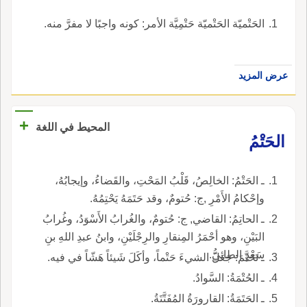
الحَتْميّة الحَتْميّة حَتْمِيَّة الأمر: كونه واجبًا لا مفرَّ منه.
عرض المزيد
+
المحيط في اللغة
الحَتْمُ
ـ الحَتْمُ: الخالِصُ، قَلْبُ المَحْتِ، والقَضاءُ، وإيجابُهُ،
وإحْكامُ الأَمْرِ ,ج: حُتومٌ، وقد حَتَمَهُ يَحْتِمُهُ.
ـ الحاتِمُ: القاضي, ج: حُتومٌ، والغُرابُ الأَسْوَدُ، وغُرابُ
البَيْنِ، وهو أحْمَرُ المِنقارِ والرِجْلَيْنِ، وابنُ عبدِ اللهِ بنِ
سَعْدٍ الطائِيُّ.
ـ تَحَتَّمَ: جَعَلَ الشيءَ حَتْماً، وأكَلَ شَيئاً هَشّاً في فيه.
ـ الحُتْمَةُ: السَّوادُ.
ـ الحَتَمَةُ: القارورَةُ المُفَتَّتَةُ.