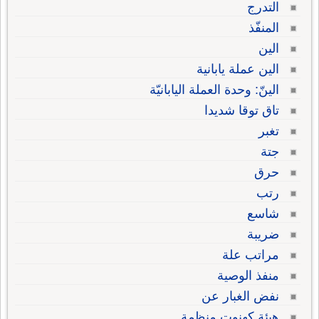
التدرج
المنفّذ
الين
الين عملة يابانية
الينّ: وحدة العملة اليابانيّة
تاق توقا شديدا
تغبر
جتة
حرق
رتب
شاسع
ضريبة
مراتب علة
منفذ الوصية
نفض الغبار عن
هيئة كهنوت منظمة