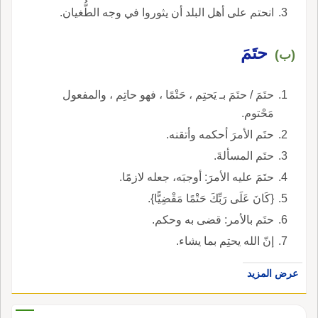
انحتم على أهل البلد أن يثوروا في وجه الطُّغيان.
حتَمَ
(ب)
حتَمَ / حتَمَ بـ يَحتِم ، حَتْمًا ، فهو حاتِم ، والمفعول
مَحْتوم.
حتَم الأمرَ أحكمه وأتقنه.
حتَم المسألةَ.
حتَمَ عليه الأمرَ: أوجبَه، جعله لازمًا.
{كَانَ عَلَى رَبِّكَ حَتْمًا مَقْضِيًّا}.
حتَم بالأمر: قضى به وحكم.
إنّ الله يحتِم بما يشاء.
عرض المزيد