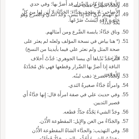
الأَخلافِ إِذا كان الصِّرار قد أَضرَّ بها؛ وفي حدي
وتَجَدّد الضَّرْع: ذهب لبنه.
الأَضاحي: لا يضحى بِجَدَّاءَ؛ الجَدَّاءُ: لا لَبَن لها من كلِّ
أَبو الهيثم ثَدْيٌ أَجَدُّ إِذا يبس، وجدّ الثديُ والضرعُ وهو
حَلوبة لآفةٍ أَيْبَسَتْ ضَرْعَها.
يَجَدُّ جَدَداً.
وناق جَدَّاءُ: يابسة الضَّرع ومن أَمثالهم.
(* هنا بياض في نسخة المؤلف ولعله لم يعثر على
صحة المثل ولم نعثر علي فيما بأيدينا من النسخ)
ولا تر.
التي جُدَّ ثَدْياها أَي يبسا الجوهري: جُدَّتْ أَخلاف
الناقة إِذا أَضرَّ بها الصِّرار وقطعها فهي ناق مُجَدَّدَةُ
الأَخلاف.
وتَجَدَّدَ الضرع: ذهب لبنُه.
وامرأَةٌ جَدَّاءُ صغيرةُ الثدي.
وفي حديث علي في صفة امرأَة قال: إِنها جَدَّاءُ أَي
قصير الثديين.
وجَدَّ الشيءَ يَجُدُّهُ جدّاً: قطعه.
والجَدَّاءُ من الغن والإِبل: المقطوعة الأُذُن.
وفي التهذيب: والجدَّاء الشاةُ المقطوعة الأُذُن
وجَدَدْتُ الشيءَ أَجُدُّه، بالضم، جَدّاً: قَطَعْتُه.