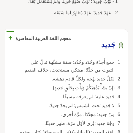
1 - ثَوْبٌ جَدِيدٌ : ثَوْبٌ صُنِعَ حَدِيثاً وَلَمْ يُسْتَعْمَلْ بَعْدُ.
2 - عَهْدٌ جَدِيدٌ: عَهْدٌ مُغَايِرٌ لِمَا سَبَقَه
+
معجم اللغة العربية المعاصرة
جَديد
(أ)
جمع أَجِدّة وجُدَد وجُدُد: صفة مشبَّهة تدلّ على
الثبوت من جَدَّ3: مبتكر، مستحدث، خلاف القديم.
لكلِّ جَديد بهْجة ولكلِّ قادم دهشة.
{إِنْ يَشَأْ يُذْهِبْكُمْ وَيَأْتِ بِخَلْقٍ جَدِيدٍ}.
جَديد عليه: لم يعرفه مسبقًا.
لا جَديد تحت الشمس: لم يجدّ جديدٌ.
مِنْ جديد: مجدَّدًا، مرَّة أخرى.
وَجْهٌ جديد: يُرى لأوّل مرّة، ظهر حديثًا.
العَهْد الجديد: (الديانات) (في المسيحيّة) كتاب يحتوي