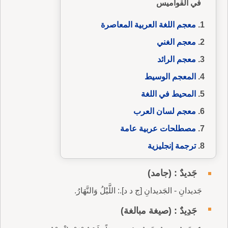
في القواميس
معجم اللغة العربية المعاصرة
معجم الغني
معجم الرائد
المعجم الوسيط
المحيط في اللغة
معجم لسان العرب
مصطلحات عربية عامة
ترجمة إنجليزية
جَديدٌ : (جامد)
جَديدانِ - الجَديدانِ [ج د د].: اللَّيْلُ وَالنَّهَارُ.
جَدِيدٌ : (صيغة مبالغة)