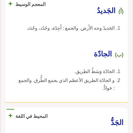
+
المعجم الوسيط
الجَديدُ
(أ)
الجَديدُ وجه الأَرض. والجمع : أَجِدّة، وجُدُد، وجُدَد.
الجادّة
(ب)
الجادّة وَسَطُ الطريق.
و الجادّة الطريق الأعظم الذي يجمع الطُّرق. والجمع
: جَوادُّ.
+
المحيط في اللغة
الجَدُّ