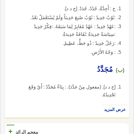
ج : أَجِدَّةٌ، جُدُدٌ، جُدَدٌ. [ج د د].
:ثَوْبٌ جَدِيدٌ : ثَوْبٌ صُنِعَ حَدِيثاً وَلَمْ يُسْتَعْمَلْ بَعْدُ.
:عَهْدٌ جَدِيدٌ : عَهْدٌ مُغَايِرٌ لِمَا سَبَقَهُ. :فِكْرٌ جَدِيدٌ
:سِيَاسَةٌ جَدِيدَةٌ :ثَقَافَةٌ جَدِيدَةٌ.
:رَجُلٌ جَدِيدٌ : ذُو حَظٍّ، عَظِيمٌ.
: وَجْهُ الأَرْضِ.
مُجَدَّدُ
(ب)
[ج د د]. (مفعول مِنْ جَدَّدَ). : بِنَاءٌ مُجَدَّدٌ : أَيْ وَقَعَ
تَجْدِيدُهُ.
عرض المزيد
+
معجم الرائد