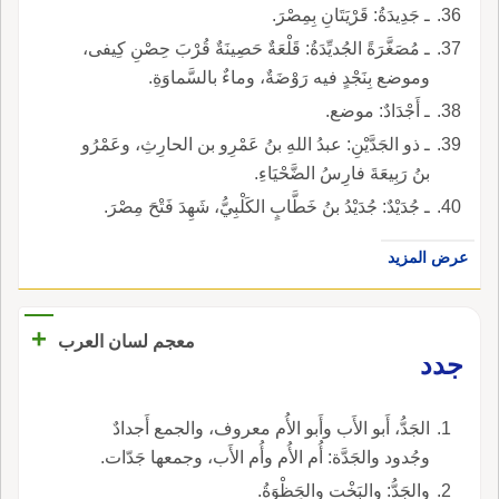
ـ جَدِيدَةُ: قَرْيَتَانِ بِمِصْرَ.
ـ مُصَغَّرَةً الجُديِّدَةُ: قَلْعَةٌ حَصِينَةٌ قُرْبَ حِصْنِ كِيفى،
وموضع بِنَجْدٍ فيه رَوْضَةٌ، وماءٌ بالسَّماوَةِ.
ـ أَجْدَادٌ: موضع.
ـ ذو الجَدَّيْنِ: عبدُ اللهِ بنُ عَمْرِو بن الحارِثِ، وعَمْرُو
بنُ رَبِيعَةَ فارِسُ الضَّحْيَاءِ.
ـ جُدَيْدٌ: جُدَيْدُ بنُ خَطَّابٍ الكَلْبِيُّ، شَهِدَ فَتْحَ مِصْرَ.
عرض المزيد
+
معجم لسان العرب
جدد
الجَدُّ، أَبو الأَب وأَبو الأُم معروف، والجمع أَجدادٌ
وجُدود والجَدَّة: أُم الأُم وأُم الأَب، وجمعها جَدّات.
والجَدُّ: والبَخْت والحَِظْوَةُ.