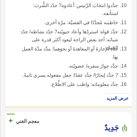
جدَّدوا انتخابَ الرَّئيس: أعادوه? جدّد الشُّربَ:
استأنفه.
خاطبته مُجدَّدًا في القضيَّة: مرَّة أخرى.
جدَّد قواه: استردّها وأعاد حيويّته? جدّد نشاطه/ جدّد
شبابَه: أخذ بعض الراحة ليعود أكثر قدرة على
العمل.
جدَّد الإجازةَ أو المعاهدةَ أو نحوَهما: مدَّد مدَّة العمل
بها.
جدَّد جوازَ سفره/ عضويّته.
? جدَّد إيجارًا/ جدَّد عقدًا: جعل مفعوله يسري ثانيةً.
جدَّد معلوماته: واظب على الاطِّلاع.
عرض المزيد
+
معجم الغني
جَدِيدٌ
(أ)