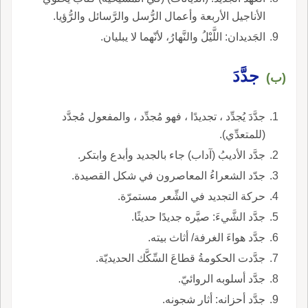
الأناجيل الأربعة وأعمال الرُّسل والرَّسائل والرُّؤيا.
الجَديدان: اللَّيْلُ والنَّهارُ، لأنّهما لا يبليان.
جدَّدَ
(ب)
جدَّدَ يُجدِّد ، تجديدًا ، فهو مُجدِّد ، والمفعول مُجدَّد
(للمتعدِّي).
جدَّد الأديبُ (آداب) جاء بالجديد وأبدع وابتكر.
جدّد الشعراءُ المعاصرون في شكل القصيدة.
حركة التجديد في الشِّعر مستمرّة.
جدَّد الشَّيءَ: صيَّره جديدًا حديثًا.
جدَّد هواءَ الغرفة/ أثاث بيته.
جدَّدت الحكومةُ قطاعَ السِّكَّك الحديديّة.
جدَّد أسلوبه الروائيّ.
جدَّد أحزانه: أثار شجونه.