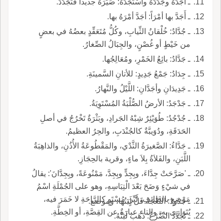
ـ أَجَدَّهُ وجَدَّدَهُ واسْتَجَدَّهُ: صَيَّرَهُ جديداً فتَجَدَّدَ.
ـ أَجَدَّ بها أمْرَاً: أجَدَّ أمْرَهُ بها.
ـ جُدَّادُ: خُلْقانُ الثِّيابِ، وكُلُّ مُتَعَقِّدٍ بعضُهُ في بعضٍ
من خَيْطٍ أو غُصْنٍ، والجِبَالُ الصِّغارُ.
ـ جَدَّادُ: بائِعُ الخَمْرِ، ومُعَالِجُها.
ـ جِدَادُ: جَمْعُ جَدِيدٍ: للأتانِ السَّمينَةِ.
ـ جَدِيدَانِ وأجَدَّانِ: اللَّيْلُ والنَّهارُ.
ـ جَدْجَدُ: الأرضُ الصُّلْبَةُ المُسْتَوِيَةُ.
ـ جُدْجُدُ: طُوَيْئِرٌ شِبْهُ الجَرادِ، وبَثْرَةٌ تَخْرُجُ في أصلِ
الحَدَقَةِ، ودُوَيبَّةٌ كالجُنْدَبِ، والحِرُ العظيمُ.
ـ جَدَّاءُ: الصَّغيرَةُ الثَّدْي، والمَقْطُوعَةُ الأُذُنِ، والذاهِبَةُ
اللَّبَنِ، والفَلاَةُ بِلاَ ماءٍ، وقرية بالحِجَازِ.
ـ 'صَرَّحَتْ جِدَّاءَ، وبِجِدٍّ وبِجِدَّ، مَمْنُوعَةً، وبِجِدَّانَ': يقالُ
في شيْءٍ وَضَحَ بَعْدَ الْتِبَاسِهِ، وهو على الجُمْلَةِ اسْمُ
مَوْضِعٍ بالطائِفِ، لَيِّنٍ مُسْتَوٍ كالرَّاحَةِ لا خَمَرَ فيه،
ـ جَدُودُ: النَّعْجَةُ قَلَّ لَبَنُها، وموضع.
يُتَوَارَى به، والتاء عبارَةٌ عن القِصَّةِ، أو الخِطَّةِ.
ـ تَجَدَّدَ الضَّرْعُ: ذَهَبَ لَبَنُهُ.