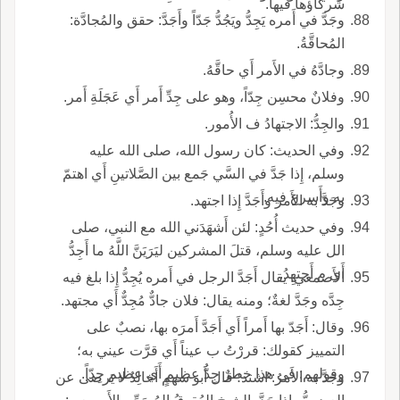
شركاؤها فيها.
وجَدَّ في أَمره يَجِدُّ ويَجُدُّ جَدّاً وأَجَدَّ: حقق والمُجادَّة:
المُحاقَّةُ.
وجادَّهُ في الأَمر أَي حاقَّهُ.
وفلانٌ محسِن جِدّاً، وهو على جِدِّ أَمر أَي عَجَلَةِ أَمر.
والجِدُّ: الاجتهادُ ف الأُمور.
وفي الحديث: كان رسول الله، صلى الله عليه
وسلم، إِذا جَدَّ في السَّي جَمع بين الصَّلاتينِ أَي اهتمّ
به وأَسرع فيه.
وجَدَّ به الأَمر وأَجَدَّ إِذا اجتهد.
وفي حديث أُحُدٍ: لئن أَشهَدَني الله مع النبي، صلى
الل عليه وسلم، قتلَ المشركين ليَرَيَنَّ اللَّهُ ما أَجِدُّ
أَي م أَجتهِدُ.
الأَصمعي: يقال أَجَدَّ الرجل في أَمره يُجِدُّ إِذا بلغ فيه
جِدَّه وجَدَّ لغةٌ؛ ومنه يقال: فلان جادٌّ مُجِدٌّ أَي مجتهد.
وقال: أَجَدّ بها أَمراً أَي أَجَدَّ أَمرَه بها، نصبٌ على
التمييز كقولك: قررْتُ ب عيناً أَي قرَّت عيني به؛
وقولهم: في هذا خطرٌ جِدُّ عظيمٍ أَي عظيم جِدّاً.
وجَدَّ به الأَمرُ: اشتد؛ قال أَبو سهم أَخالِدُ لا يَرضى عن