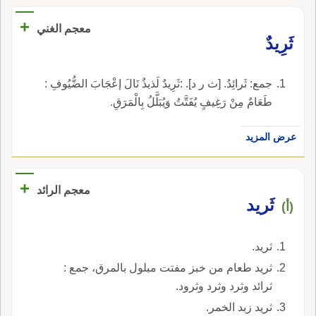
+
معجم الغني
ثَرِيدٌ
جمع: ثَرائِدُ. [ث ر د]. :ثَرِيدٌ لَذيذٌ نَالَ إعْجَابَ الضُّيُوفِ :
طَعَامٌ مِنْ رَغِيفٍ يُفَتَّتُ وَيُبَلَّلُ بِالْمَرَقِ.
عرض المزيد
+
معجم الرائد
ثَريد
(أ)
ثريد.
ثريد طعام من خبز مفتت مبلول بالمرق، جمع :
ثرائد وثرد وثرد وثرود.
ثريد زبد الخمر.