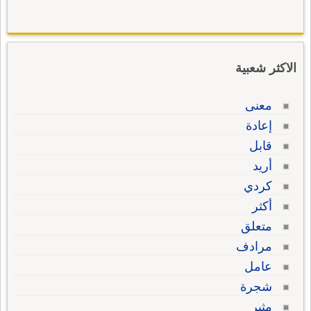
الاكثر شعبية
معنى
إعادة
قابل
أريد
كردي
أكثر
متعلق
مرادف
عامل
شجرة
مثير