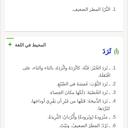
الثَّرْدُ المطر الضعيف.
+
المحيط في اللغة
ثَرَدَ
(أ)
ـ ثَرَدَ الخُبْزَ: فَتَّهُ، كاتَّرَدَهُ واثَّرَدَهُ، بالثاء والتاء، على
افْتَعَلَهُ.
ـ ثَرَدَ الثَّوْبَ: غَمَسَهُ في الصِّبْغِ.
ـ ثَرَدَ الخُصْيَةَ: دَلَكَها مكانَ الخِصاءِ.
ـ ثَرَدَ الذَّبيحَةَ: قَتَلَها من غَيْرِ أن يَفْرِيَ أوداجَها،
كثَرَّدَها.
ـ مَثْرَودةُ (وثَرودةُ) وأُثْرُدانُ: الثَّرِيدَةُ.
ـ ثَرْدُ: المَطَرُ الضعيفُ، ونَبْتٌ.