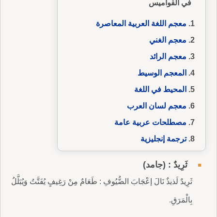
في القواميس
معجم اللغة العربية المعاصرة
معجم الغني
معجم الرائد
المعجم الوسيط
المحيط في اللغة
معجم لسان العرب
مصطلحات عربية عامة
ترجمة إنجليزية
ثَرِيدٌ : (جامد)
ثَرِيدٌ لَذيذٌ نَالَ إعْجَابَ الضُّيُوفِ : طَعَامٌ مِنْ رَغِيفٍ يُفَتَّتُ وَيُبَلَّلُ
بِالْمَرَقِ.