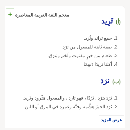
+
معجم اللغة العربية المعاصرة
ثَرِيد
(أ)
جمع ثرائد وثُرْد.
صفة ثابتة للمفعول من ثرَدَ.
طعام من خبزٍ مفتوت ولَحْم ومَرَق.
أكلنا ثريدًا دَسِمًا.
ثرَدَ
(ب)
ثرَدَ يَثرُد ، ثَرْدًا ، فهو ثارِد ، والمفعول مَثْرود وثَريد.
ثرَد الخبزَ هشَّمه وفتَّه وغمره في المرق أو اللبن.
عرض المزيد