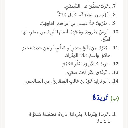
ـ ثَرَدُ: تَشَقُّقٌ في الشَّفتَيْنِ.
ـ ثُرِّدَ من المَعْرَكَةِ: حُمِلَ مُرْتَثّاً.
ـ مَثْرُودٌ: جَدُّ عيسى بنِ ابراهيمَ الغافِقِيِّ.
ـ أرضٌ مَثْرودَةٌ ومُثَرَّدَةٌ: أصابَها تَثْرِيدٌ من مطرٍ، أي:
لَطْخٌ.
ـ مُثَرِّدُ: مَنْ يَذْبَحُ بِحَجَرٍ أو عَظْمٍ، أو مَنْ حَدِيدَتُهُ غيرُ
حادَّةٍ، واسمُ ذلك: المِثْرَادُ.
ـ ثَرِيدُ: كالذَّريرَةِ تَعْلُو الخَمْرَ.
ـ اثْرَنْدَى: كَثُرَ لَحْمُ صَدْرِهِ.
ـ أبو ثَرادٍ: عَوْذُ بنُ غالبٍ المِصْرِيُّ، من الصالحين.
ثَريدَةٌ
(ب)
ـ ثَريدَةٌ هِبْرِدانَةٌ مِبْرِدانَةٌ: بارِدَةٌ مُصَعْنَبَةٌ مُسَوَّاةٌ
مُلَمْلَمَةٌ.