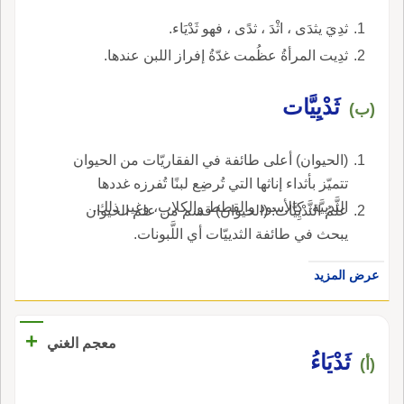
ثدِيَ يثدَى ، اثْدَ ، ثدًى ، فهو ثَدْيَاء.
ثدِيت المرأةُ عظُمت غدّةُ إفراز اللبن عندها.
ثَدْيِيَّات
(ب)
(الحيوان) أعلى طائفة في الفقاريّات من الحيوان
تتميّز بأثداء إناثها التي تُرضِع لبنًا تُفرزه غددها
الثَّدييَّة، كالأسود والقطط والكلاب، وغير ذلك.
علمُ الثَّدْيِيَّات: (الحيوان) قسم من علم الحيوان
يبحث في طائفة الثدييّات أي اللَّبونات.
عرض المزيد
+
معجم الغني
ثَدْيَاءُ
(أ)