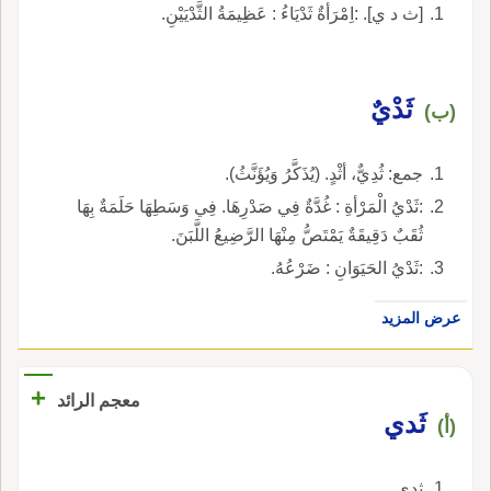
[ث د ي]. :اِمْرَأةٌ ثَدْيَاءُ : عَظِيمَةُ الثَّدْيَيْنِ.
ثَدْيٌ
(ب)
جمع: ثُدِيٌّ، أثْدٍ. (يُذَكَّرُ وَيُؤَنَّثُ).
:ثَدْيُ الْمَرْأةِ : غُدَّةٌ فِي صَدْرِهَا. فِي وَسَطِهَا حَلَمَةٌ بِهَا
ثُقَبٌ دَقِيقَةٌ يَمْتَصُّ مِنْهَا الرَّضِيعُ اللَّبَنَ.
:ثَدْيُ الحَيَوَانِ : ضَرْعُهُ.
عرض المزيد
+
معجم الرائد
ثَدي
(أ)
ثدي.