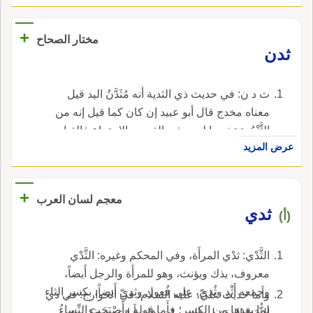
+
مختار الصحاح
ثدن
ث د ن: في حديث ذي الثدية أنه مُثَدَّنُ اليد قيل
معناه مخدج قال أبو عبيد إن كان كما قيل إنه من
الثَّنْدُوَة تشبيها له به في القصر والاجتماع فالقياس
عرض المزيد
أن يقال إنه مُثَنَّدٌ إلا أن يكون مقلوبا.
+
معجم لسان العرب
ثدي
(أ)
الثَّدْي: ثدْي المرأَة، وفي المحكم وغيره: الثَّدْي
معروف، يذك ويؤنث، وهو للمرأَة والرجل أَيضاً،
وجمعه أَثْدٍ وثُدِيّ، على فُعول وثِدِيّ أَيضاً، بكسر الثاء
وأَما حديث عليّ، عليه السلام، في الخوارج: في ذي
لما بعدها من الكسر؛ فأَما قوله وأَصْبَحَت النِّساءُ
الثُّدَيَّ المقتول بالنهروان، فإِن أَبا عبيد حكى عن