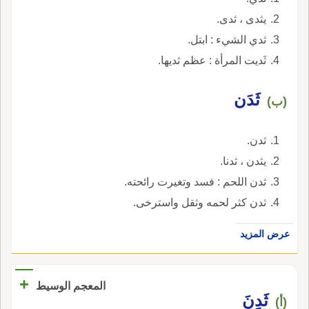
يثدى ، ثدى.
ثدي الشيء : ابتل.
ثَديت المرأة : عظم ثديها.
ثَدَن
(ب)
ثدن.
يثدن ، ثدنا.
ثدن اللحم : فسد وتغيرت رائحته.
ثدن كثر لحمه وثقل واسترخى.
عرض المزيد
+
المعجم الوسيط
ثَدِنَ
(أ)