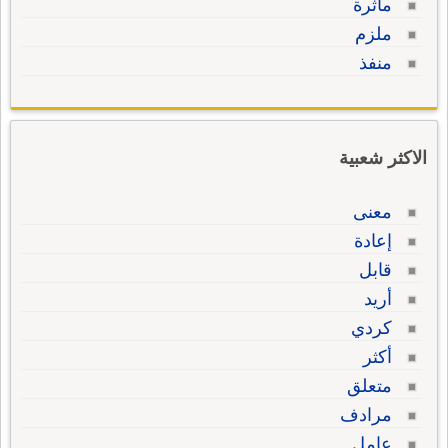
مأثرة
ملزم
منفذ
الاكثر شعبية
معنى
إعادة
قابل
أريد
كردي
أكثر
متعلق
مرادف
عامل