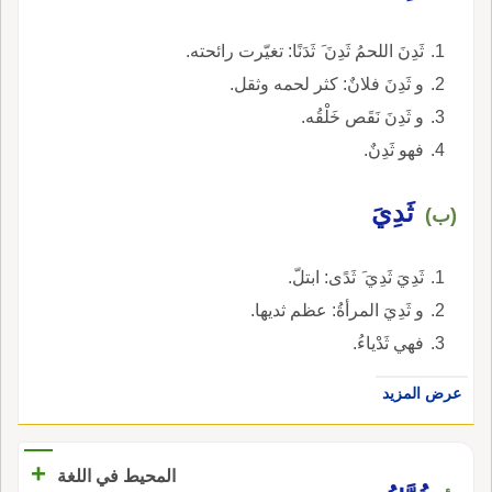
ثَدِنَ اللحمُ ثَدِنَ َ ثَدَنًا: تغيّرت رائحته.
و ثَدِنَ فلانٌ: كثر لحمه وثقل.
و ثَدِنَ نَقَص خَلْقُه.
فهو ثَدِنٌ.
ثَدِيَ
(ب)
ثَدِيَ ثَدِيَ َ ثَدًى: ابتلّ.
و ثَدِيَ المرأةُ: عظم ثديها.
فهي ثَدْياءُ.
عرض المزيد
+
المحيط في اللغة