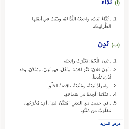
ثُدَّاءُ
(أ)
ـ ثُدَّاءُ: نَبْتُ، واحِدَتُهُ الثُّدَّاءَةُ، ويَنْبُتُ في أصْلِها
الطَّراثِيثُ.
ثَدِنَ
(ب)
ـ ثَدِنَ اللَّحْمُ: تَغَيَّرَتْ رائِحَتُه.
ـ ثَدِنَ فلانٌ: كَثُرَ لَحْمُهُ، وثَقُلَ، فهو ثَدِنٌ، ومُثَدَّنٌ، وقد
ثُدِّنَ، تَثْديناً.
ـ وامرأةٌ ثَدِنَةٌ، ومُثْدَنَةٌ: ناقِصَةُ الخَلْقِ.
ـ مُثَدَّنَةٌ: لَحِمَةٌ في سَماجَةٍ.
ـ في حديثِ ذي اليَدَيْنِ ''مُثَدَّنُ اليَدِ''، أي: مُخْرَجُها،
مَقْلُوبٌ من مُثَنَّدٍ.
عرض المزيد