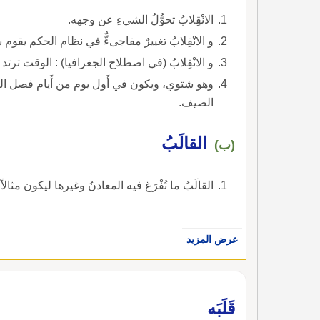
الانْقِلابُ تحوُّلُ الشيءِ عن وجهه.
و الانْقِلابُ تغييرٌ مفاجىءٌّ في نظام الحكم يقو
و الانْقِلابُ (في اصطلاح الجغرافيا) : الوقت تر
وهو شتوي، ويكون في أَول يوم من أَيام فصل الش
الصيف.
القالَبُ
(ب)
القالَبُ ما تُفْرَغ فيه المعادنُ وغيرها ليكون مثالاً
عرض المزيد
قَلَبَه