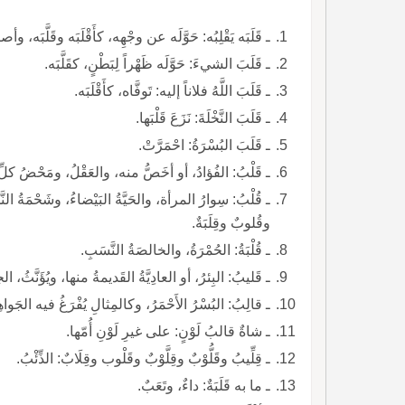
ـ قَلَبَه يَقْلِبُه: حَوَّلَه عن وجْهِه، كأَقْلَبَه وقَلَّبَه، وأصابَ
ـ قَلَبَ الشيءَ: حَوَّلَه ظَهْراً لِبَطْنٍ، كقَلَّبَه.
ـ قَلَبَ اللَّهُ فلاناً إليه: تَوفَّاه، كأَقْلَبَه.
ـ قَلَبَ النَّخْلَةَ: نَزَعَ قَلْبَها.
ـ قَلَبَ البُسْرَةُ: احْمَرَّتْ.
ـ قَلْبُ: الفُؤادُ، أو أخَصُّ منه، والعَقْلُ، ومَحْضُ كل
ـ قُلْبُ: سِوارُ المرأة، والحَيَّةُ البَيْضاءُ، وشَحْمَةُ ال
وقُلوبٌ وقِلَبَةٌ.
ـ قُلْبَةُ: الحُمْرَةُ، والخالصَةُ النَّسَبِ.
ـ قَليبُ: البِئرُ، أو العادِيَّةُ القَديمةُ منها، ويُؤَنَّثُ، ال
ـ قالِبُ: البُسْرُ الأَحْمَرُ، وكالمِثالِ يُفْرَغُ فيه الجَوا
ـ شاةٌ قالبُ لَوْنٍ: على غيرِ لَوْنِ أُمّها.
ـ قِلِّيبُ وقَلُّوْبٌ وقِلَّوْبٌ وقَلْوب وقِلَابٌ: الذِّئْبُ.
ـ ما به قَلَبَةٌ: داءٌ، وتَعَبٌ.