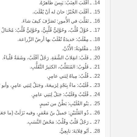
ـ أقْلَبَ العِنَبُ: يَبِسَ ظاهرُهُ.
ـ أقْلَبَ الخُبْزُ: حانَ له أنْ يُقْلَبَ.
ـ تَقَلَّبَ في الأُمورِ: تَصَرَّفَ كيفَ شاءَ.
ـ حُوَّلٌ قُلَّبٌ، وحُوَّلِيُّ قُلَّبِيُّ، وحُوَّلِيُّ قُلَّبٌ: مُحْتالٌ 
ـ مِقْلَبٌ: حَديدَةٌ تُقْلَبُ بها أرضُ الزِّراعة.
ـ مَقْلوبَةُ: الأُذُنُ.
ـ قَلَبُ: انقِلابُ الشَّفَةِ. رَجُلٌ أقْلَبُ، وشَفَةٌ قَلْباءُ.
ـ قَلُوبُ: المُتَقَلِّبُ، الكثيرُ التَّقَلُّبِ.
ـ قُلُبُ: مِياهٌ لِبَني عامِرٍ.
ـ قُلَيْبٌ: ماءٌ بِنَجْدٍ لِرَبيعَةَ، وجَبَلٌ لِبَنِي عامِرٍ، وأب
ـ قُلَيْبٌ وقَلَيْبٌ: جَبَلٌ لِبَنِي عامِرٍ.
ـ بَنُو القُلَيْبِ: بَطْنٌ من تَميمٍ.
ـ ذُو القَلْبَيْنِ: جَميلُ بنُ مَعْمَرٍ، وفيه نَزَلَتْ {ما جَعَلَ 
ـ رَجُلٌ قَلْبٌ وقُلْبٌ: مَحْضُ النَّسَبِ.
ـ أبُو قِلابَةَ: تابِعِيُّ.