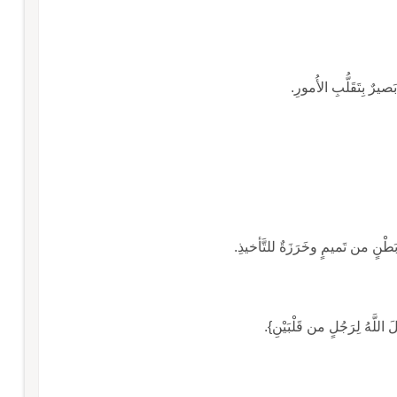
بَصيرٌ بِتَقَلُّبِ الأُمورِ.
و بَطْنٍ من تَميمٍ وخَرَزَةٌ للتَّأخيذِ.
اللَّهُ لِرَجُلٍ من قَلْبَيْنِ}.