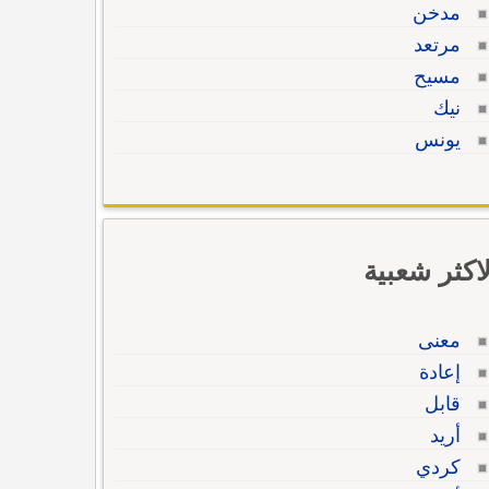
مدخن
مرتعد
مسيح
نيك
يونس
لاكثر شعبية
معنى
إعادة
قابل
أريد
كردي