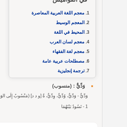
معجم اللغة العربية المعاصرة
المعجم الوسيط
المحيط في اللغة
معجم لسان العرب
معجم لغة الفقهاء
مصطلحات عربية عامة
ترجمة إنجليزية
وَدِّيٌّ : (منسوب)
وَدِّيٌّ - وَدِّيٌّ، وُدِّيٌّ، وِدِّيٌّ، ةٌ [و د د] (مَنْسُوبٌ إِلَى الوَدِّ،
1 - تَسُودُ بَيْنَهُمَا