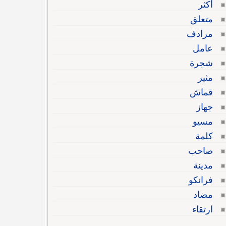
أكثر
متعلق
مرادف
عامل
شجرة
مثير
قماش
جهاز
مسيو
كلمة
صاحب
مدينة
فرانكو
مضاد
ارتقاء