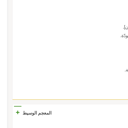
آن].
دّة.
.
+
المعجم الوسيط