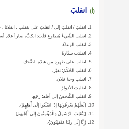
انقلبَ
(أ)
انقلبَ / انقلبَ إلى / انقلبَ على ينقلب ، انقلابًا ، فه
انقلب الشَّيءُ مُطاوع قلَبَ: انكبَّ، صار أعلاه أ
انقلب الوعاءُ.
انقلبَت سيَّارةٌ.
انقلب على ظهره من شدّة الضَّحك.
انقلب الحُكْمُ: تغيَّر.
انقلب وجهُ فلان.
انقلبتِ الأدوارُ.
انقلب الشَّخصُ إلى أهله: رجَع.
{لَعَلَّهُمْ يَعْرِفُونَهَا إِذَا انْقَلَبُوا إِلَى أَهْلِهِمْ}.
{يَنْقَلِبَ الرَّسُولُ وَالْمُؤْمِنُونَ إِلَى أَهْلِيهِمْ}.
{إِنَّا إِلَى رَبِّنَا مُنْقَلِبُونَ}.