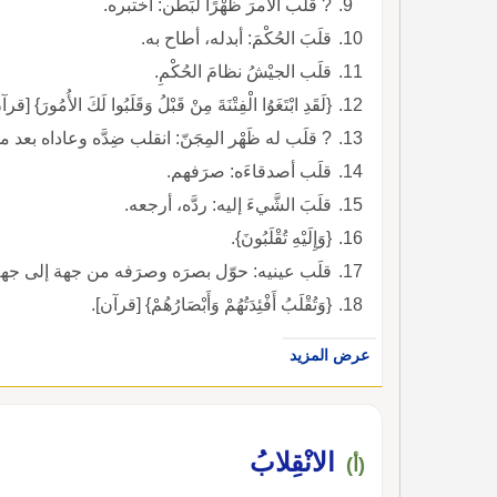
? قلَب الأمرَ ظَهْرًا لبَطْن: اختبره.
قلَبَ الحُكْمَ: أبدله، أطاح به.
قلَب الجيْشُ نظامَ الحُكْمِ.
{لَقَدِ ابْتَغَوُا الْفِتْنَةَ مِنْ قَبْلُ وَقَلَبُوا لَكَ الأُمُورَ} [قر
? قلَب له ظَهْر المِجَنّ: انقلب ضِدَّه وعاداه بعد مو
قلَب أصدقاءَه: صرَفهم.
قلَبَ الشَّيءَ إليه: ردَّه، أرجعه.
{وَإِلَيْهِ تُقْلَبُونَ}.
قلَب عينيه: حوّل بصرَه وصرَفه من جهة إلى جهة
{وَتُقْلَبُ أَفْئِدَتُهُمْ وَأَبْصَارُهُمْ} [قرآن].
عرض المزيد
الانْقِلابُ
(أ)