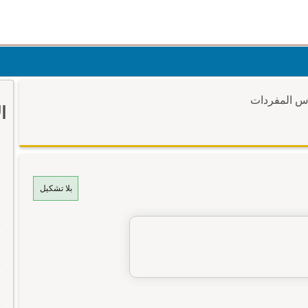
وس المفردات
ا
بلا تشكيل