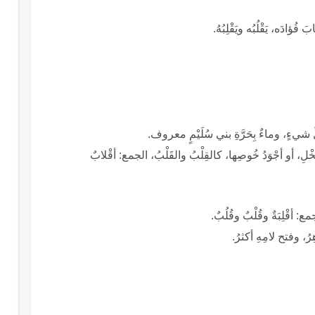
 فُؤادَه، يَقْلُبُه ويَقْلِبُهُ.
ِّ شيءٍ، وماءٌ بِحَرَّةِ بني سُلَيْمٍ معروف.
نَّخْلِ، أو أجْوَدُ خُوصِها، كالقِلْبُ والقَلْبُ، الجمع: أقْلابٌ
جمع: أقْلِبَةٌ وقُلْبٌ وقُلُبٌ.
هِرُ، وفتح لامِهِ أكثرُ.