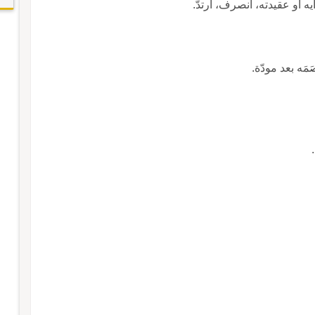
أو عقيدته، انصرف، ارتدَّ.
َمَه بعد مودّة.