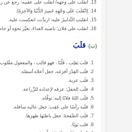
انقلب على وجهه/ انقلب على عقبيه: رجع عن رأيه 
{انْقَلَبَ عَلَى وَجْهِهِ خَسِرَ الدُّنْيَا وَالآخِرَةَ}.
انقلبَتِ التَّدابيرُ عليه: ارتدَّت، انعكست عليه.
انقلب على فلان: ناصبه العداءَ، تغيَّر نحوَه أو خاص
قلَبَ
(ب)
قلَبَ يَقلِب ، قَلْبًا ، فهو قالِب ، والمفعول مَقْلوب.
قلَب القِدْرَ أفرَغه، جعل أعلاه أسفله.
قلَب عربة.
قلَب الحقلَ: عزقه لإعداده للزِّراعة.
قلَب اللهُ فلانًا إليه: توفَّاه.
قلَبه رأسًا على عَقِب: جعل عاليه سافله.
قلَب الصَّفحةَ: جعل باطنَها ظهرَها.
قلب ثوبًا.