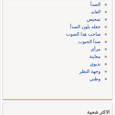
الصدأ
العابد
تمحيص
جعله بلون الصدأ
صاحب هذا الصوت
صدأ الحبوب
مرأى
معاينة
نديوي
وجهة النظر
وطني
الاكثر شعبية