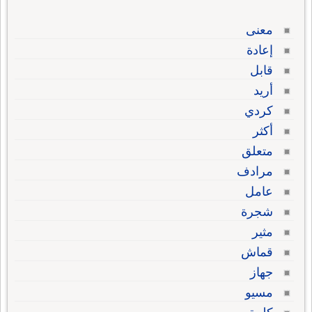
معنى
إعادة
قابل
أريد
كردي
أكثر
متعلق
مرادف
عامل
شجرة
مثير
قماش
جهاز
مسيو