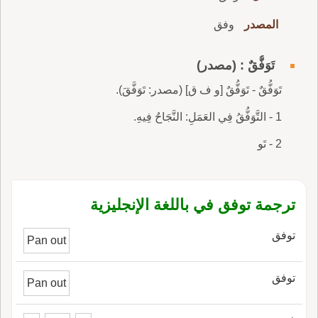
المصدر
وفق
تَوَفُّقٌ : (مصدر)
تَوَفُّقٌ - تَوَفُّقٌ [و ف ق] (مصدر: تَوَفَّقَ).
1 - التَّوَفُّقُ فِي العَمَلِ: النَّجَاحُ فِيهِ.
2 - تَو
ترجمة توفق في باللغة الإنجليزية
توفق
Pan out
توفق
Pan out