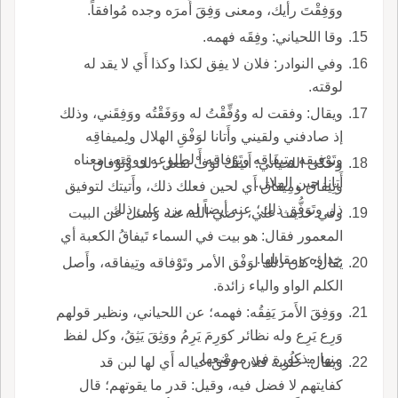
ووَفِقْتَ رأيك، ومعنى وَفِقَ أَمرَه وجده مُوافقاً.
وقا اللحياني: وفِقَه فهمه.
وفي النوادر: فلان لا يفِق لكذا وكذا أَي لا يقد له
لوقته.
ويقال: وفقت له ووُفِّقْتُ له ووَفَقْتُه ووَفِقَني، وذلك
إذ صادفني ولقيني وأَتانا لوَفْقِ الهلال ولِميفاقِه
وتَوْفِيقه وتِيفَاقه وتَوْفاقه أَ لطلوعه ووقته، معناه
وحكى اللحياني: أَتيتك لوَفْ تفعل ذلك وتَوْفاق
أَتانا حين الهلال.
وتِيفاق ومِيفاق أَي لحين فعلك ذلك، وأَتيتك لتوفيق
ذل وتَوَفُّق ذلك؛ عنه أيضاً لم يزد على ذلك.
وفي حديث علي، رضي الله عنه وسئل عن البيت
المعمور فقال: هو بيت في السماء تَيفاقُ الكعبة أي
خداؤه ومقابلها.
يقال: كان ذلك لوَفْق الأمر وتَوْفاقه وتِيفاقه، وأَصل
الكلم الواو والياء زائدة.
ووَفِقَ الأَمرَ يَفِقُه: فهمه؛ عن اللحياني، ونظير قولهم
وَرِع يَرِع وله نظائر كوَرِمَ يَرِمُ ووَثِقَ يَثِقُ، وكل لفظ
منها مذكورة في موضعها.
ويقال: حَلُوبة فلان وَفْق عياله أَي لها لبن قد
كفايتهم لا فضل فيه، وقيل: قدر ما يقوتهم؛ قال