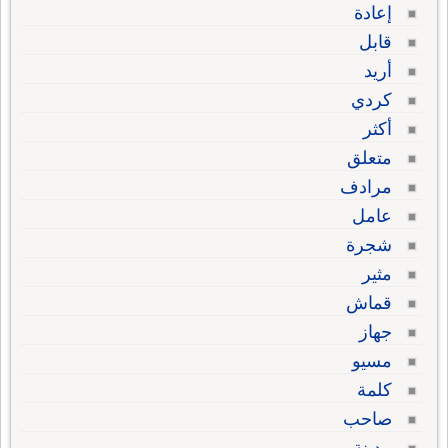
إعادة
قابل
أريد
كردي
أكثر
متعلق
مرادف
عامل
شجرة
مثير
قماش
جهاز
مسيو
كلمة
صاحب