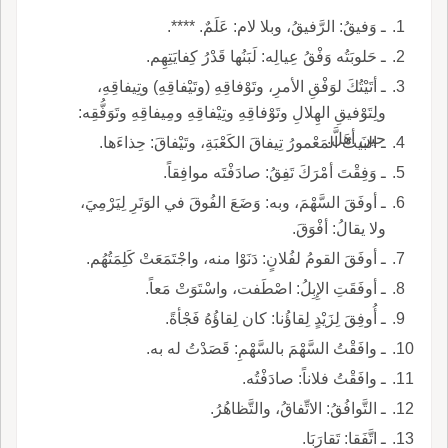
ـ وَفيقُ: الرَّفيقُ، وبلا لام: عَلَمٌ. ****.
ـ حَلوبَتُه وَفْقُ عِيالِه: لَبَنُها قَدْرُ كِفايَتِهِم.
ـ أتَيْتُكَ لوَفْقِ الأمرِ، وتَوْفاقِهِ (وتَيْفاقِهِ) وتِيفاقِهِ،
ولِتَوْفيقِ الهِلالِ وتَوْفاقِهِ وتِيْفاقِهِ ومِيفاقِهِ وتَوَفُّقِه:
حينَ أهَلَّ.
ـ البيتُ المَعْمورُ تِيفاقَ الكَعْبَةِ، وتَيْفاقَ: حِذاءَها.
ـ وَفِقْتَ أمْرَكَ تَفِقُ: صادَفْتَه موافِقاً.
ـ أوفَقَ السَّهْمَ، وبه: وَضَعَ الفُوقَ في الوَتَرِ لِيَرْمِيَ،
ولا يقالُ: أفْوَقَ.
ـ أوفَقَ القومُ لفُلانٍ: دَنَوْا منه، واجْتَمَعَتْ كَلِمَتُهُم.
ـ أوفَقَتِ الإِبِلُ: اصْطَفت، واسْتَوَتْ مَعاً.
ـ أُوفِقَ لِزَيْدٍ لِقاؤُنا: كان لِقاؤُهُ فَجْأةً.
ـ وافَقْتُ السَّهْمَ بالسَّهْمِ: قَصَدْتُ له به.
ـ وافَقْتُ فلاناً: صادَفْتُه.
ـ التَّوافُقُ: الاتِّفاقُ، والتَّظاهُرُ.
ـ اتَّفَقا: تَقارَبَا.