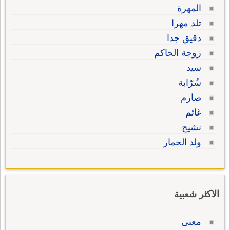
المهرة
تلد مهرا
دقيق جدا
زوجة الحاكم
سيد
شُرّابة
صارم
غائم
نشيج
ولد الحمار
الاكثر شعبية
معنى