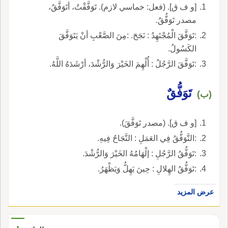
[و ف ق]. (فعل: خماسي لازم). تَوَفَّقْتُ، أتَوَفَّقُ،
مصدر تَوَفُّقٌ.
:تَوَفَّقَ الْمُجْتَهِدُ : نَجَحَ. :مِنَ الصَّعْبِ أنْ يَتَوَفَّقَ
الكَسُولُ.
:تَوَفَّقَ الرَّجُلُ : أُلْهِمَ الخَيْرَ وَالرُّشْدَ، أرْشَدَهُ اللَّهُ.
تَوَفُّقٌ
(ب)
[و ف ق]. (مصدر تَوَفَّقَ).
:التَّوَفُّقُ فِي العَمَلِ : النَّجَاحُ فِيهِ.
:تَوَفُّقُ الرَّجُلِ : إلْهَامُهُ الخَيْرَ وَالرُّشْدَ.
:تَوَفُّقُ الهِلالِ : حِينَ يَهِلُّ وَيَظْهَرُ.
عرض المزيد