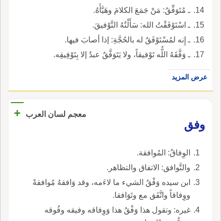
ـ مُتَوَفِّقُ: مَنْ جَمَعَ الكلامَ وهَيَّأَهُ.
ـ اسْتَوْفَقْتُ الله: سَأَلْتُهُ التَّوْفيقَ.
ـ إِنه لمُسْتَوْفَقٌ له بالحُجَّةِ: إذا أصابَ فيها.
ـ وَفَّقَهُ اللُّه تَوْفيقاً، ولا يَتَوَفَّقُ عبدٌ إلا بِتَوْفِيقِه.
عرض المزيد
+
معجم لسان العرب
وفق
الوِفاقُ: المُوافقة.
والتَّوافق: الاتفاق والتظاهر.
ابن سيده وَفْقُ الشيء ما لاءَمه، وقد وَافقهُ مُوافقةً
ووِفاقاً واتَّفَق مع وتَوَافقا.
غيره: وتقول هذا وَفْقُ هذا وَوِفاقه وفيقه وفُوقه