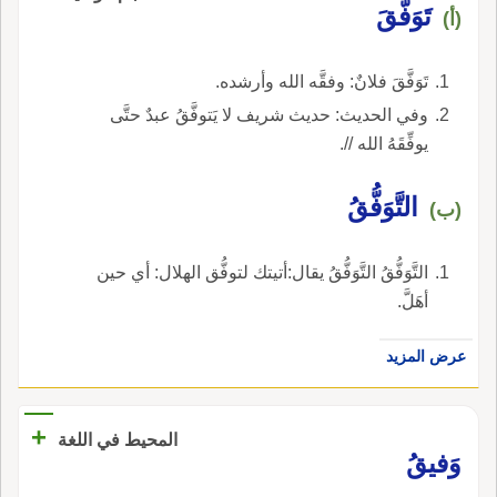
تَوَفَّقَ
(أ)
تَوَفَّقَ فلانٌ: وفقَّه الله وأرشده.
وفي الحديث: حديث شريف لا يَتوفَّقُ عبدٌ حتَّى
يوفِّقَهُ الله //.
التَّوَفُّقُ
(ب)
التَّوَفُّقُ التَّوَفُّقُ يقال:أتيتك لتوفُّق الهلال: أي حين
أهَلَّ.
عرض المزيد
+
المحيط في اللغة
وَفيقُ