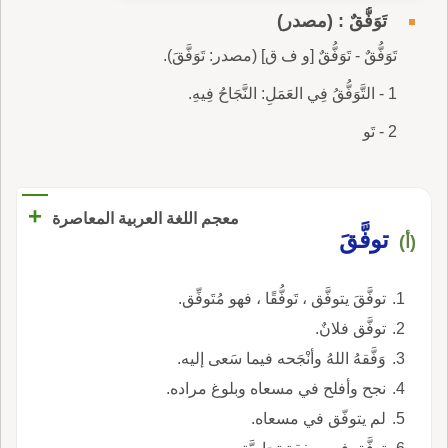
تَوَفُّقٌ : (مصدر)
تَوَفُّقٌ - تَوَفُّقٌ [و ف ق] (مصدر: تَوَفَّقَ).
1 - التَّوَفُّقُ فِي العَمَلِ: النَّجَاحُ فِيهِ.
2 - تَو
+
معجم اللغة العربية المعاصرة
توفَّقَ
(أ)
توفَّقَ يتوفَّق ، تَوفُّقًا ، فهو مُتَوفِّق.
توفَّق فلانٌ.
وَفَّقهُ اللهُ وأنْجَحه فيما سَعى إليه.
نجح وأفلح في مسعاه وبلوغ مراده.
لم يتوفّق في مسعاه.