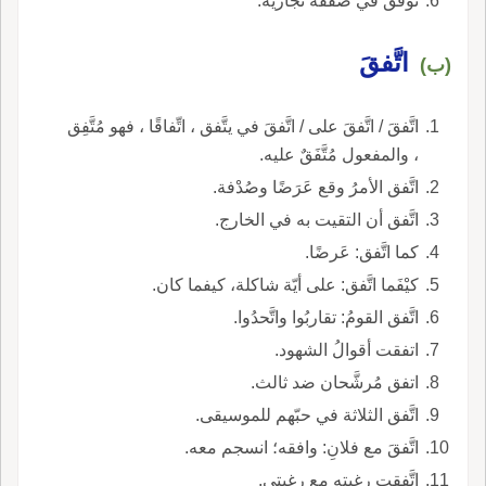
توفَّق في صفقة تجاريَّة.
اتَّفقَ
(ب)
اتَّفقَ / اتَّفقَ على / اتَّفقَ في يتَّفق ، اتِّفاقًا ، فهو مُتَّفِق
، والمفعول مُتَّفَقٌ عليه.
اتَّفق الأمرُ وقع عَرَضًا وصُدْفة.
اتَّفق أن التقيت به في الخارج.
كما اتَّفق: عَرضًا.
كيْفَما اتَّفق: على أيّة شاكلة، كيفما كان.
اتَّفق القومُ: تقاربُوا واتَّحدُوا.
اتفقت أقوالُ الشهود.
اتفق مُرشَّحان ضد ثالث.
اتَّفق الثلاثة في حبّهم للموسيقى.
اتَّفقَ مع فلانِ: وافقه؛ انسجم معه.
اتَّفقت رغبته مع رغبتي.