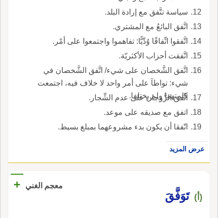
سياسة تتَّفق مع إرادة البلد.
اتَّفق البائعُ مع المشتري.
اتَّفقوا اتِّفاقًا وُدِّيًّا: تفاهموا واجتمعوا على أمْر.
اتَّفقت أحزاب الأكثريّة.
اتَّفق الشَّخصان على شيء/ اتَّفق الشَّخصان في
شيء: تواطآ على أمر واحد لا خلاف فيه، اجتمعت
كلمتهما ولم يختلفا.
اتَّفق الزَّوجان على عدم الشِّجار.
اتفق مع صديقه على موعد.
اتّفقا أن يكون بدء مشروعهما بمبلغ بسيط.
عرض المزيد
+
معجم الغني
تَوَفَّقَ
(أ)