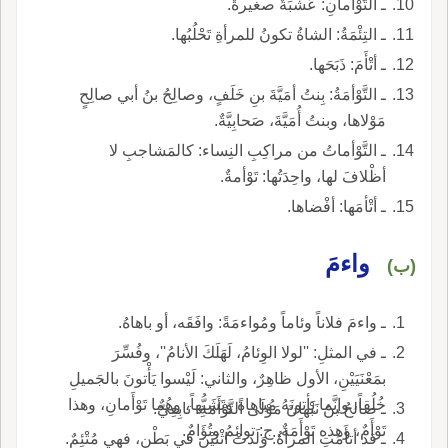
ـ التَّوْأمانِ: عُشْبَةٌ صغيرةٌ.
ـ التِئْمَةُ: الشاةُ تكونُ للمرأةِ تَحْلُبُها.
ـ أتْأَمَ: ذَبَحَها.
ـ التَّوْأمَةُ: بِنتُ أمَيَّةَ بنِ خَلَفٍ، وصالِحُ بنُ أبي صالِحٍ
مَوْلاها، وبنتُ أُمَيَّةَ، صَحابِيَّةٌ.
ـ التَّوْأماتُ من مراكِبِ النِساء: كالمَشاجبِ لا
أظْلافَ لها، واحِدَتُها: تَوْأمةٌ.
ـ أتْأمَها: أفْضاها.
واءمَ
(ب)
ـ واءمَ فلاناً وئاماً ومُواءمَةً: وافَقَه، أو باهاهُ.
ـ في المثلِ: ''لولا الوِئامُ، لَهَلَكَ الأنامُ''، وفُسِّرَ
بمَعْنَيَيْنِ، الأول ظاهِرٌ، والثاني: لَيْسوا يَأْتونَ بالجَميلِ
خُلُقاً، وإنَّما يَأتونَهُ مُباهاةً وتَشَبُّهاً، وهُما تَوْأَمانِ، وهذا
ـ صالحُ بنُ نَبْهانَ مَوْلَى التَّوْأَمَةِ: تابِعِيٌّ.
تَوْأَمٌ، وهذه تَوْأَمَةٌ, ج: توائِمُ وتُؤَامٌ.
ـ قد أتأَمَتِ المرأةُ: وَلَدَتْ اثْنَيْنِ في بَطْنٍ، فهي مُتْئِمٌ.