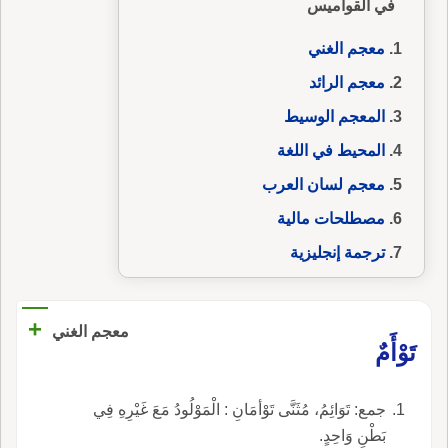
في القواميس
معجم الغني
معجم الرائد
المعجم الوسيط
المحيط في اللغة
معجم لسان العرب
مصطلحات مالية
ترجمة إنجليزية
+
معجم الغني
تَوْأَمٌ
جمع: تَوَائِمُ، مُثَنَّى تَوْأمَانِ : الْمَوْلُودُ مَعَ غَيْرِهِ فِي
بَطْنٍ وَاحِدٍ.