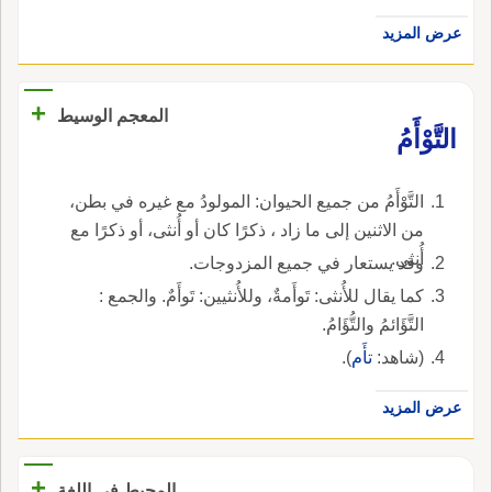
عرض المزيد
+
المعجم الوسيط
التَّوْأَمُ
التَّوْأَمُ من جميع الحيوان: المولودُ مع غيره في بطن،
من الاثنين إلى ما زاد ، ذكرًا كان أو أُنثى، أو ذكرًا مع
أُنثى.
وقد يستعار في جميع المزدوجات.
كما يقال للأُنثى: تَوأَمةٌ، وللأُنثيين: تَوأَمٌ. والجمع :
التَّؤَائمُ والتُّؤَامُ.
(شاهد:
تأَم
).
عرض المزيد
+
المحيط في اللغة