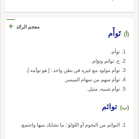
+
معجم الرائد
تَوأَم
(أ)
توأم.
ج، توائم وتؤام.
توأم مولود مع غيره في بطن واحد : [ هو توأمه ].
توأم سهم من سهام الميسر.
توأم شبيه، متيل.
توائم
(ب)
التوائم من النجوم أو اللؤلؤ : ما تشابك منها واجتمع.