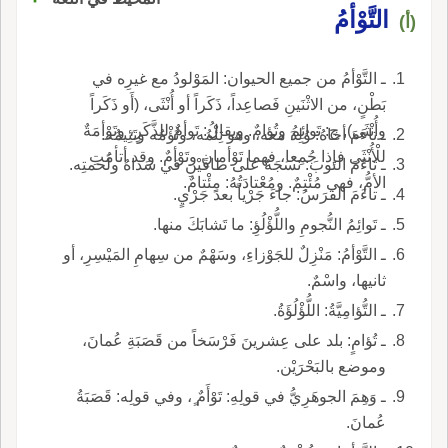
التَّوْأمُ
(أ)
ـ التَّوْأمُ من جميع الحيوان: المَوْلودُ مع غيرِه في
بَطْنٍ، من الاثْنَينِ فَصاعِداً، ذَكَراً أو أُنْثَى، (أَو ذَكَراً
وأُنْثَى), ج: تَوائِمُ وتُؤامٌ. ويقالُ: تَوأمٌ للذَّكَرِ، وتَوْأمَةٌ
ـ تاءَمَ أخاهُ: وُلِدَ معه، وهو تِئْمُه، وتُؤْمُه وتَئِيمُه.
للْأُنْثَى فإذا جُمِعا، فهما تَوْأمانِ وتَوْأمٌ. وقد أتأمَتِ
ـ تاءَمَ الثوبَ: نَسَجَهُ على طاقَيْنِ في سَداهُ ولُحمتِه.
الأمُّ، فهي مُئْتِمٌ. ومُعْتادَتُهُ: مِئْتامٌ.
ـ تاءَمَ الفَرَسُ: جاءَ جَرْياً بعدَ جَرْيٍ.
ـ تَوائِمُ النُّجومِ واللُّؤْلُؤِ: ما تَشابَكَ منها.
ـ التَّوْأمُ: مَنْزِلٌ للجَوْزاءِ، وسَهْمٌ من سِهامِ المَيْسِرِ، أو
ثانيها، واسْمٌ.
ـ التُّؤامِيَّةُ: اللُّؤْلُؤَةُ.
ـ تُؤامٍ: بلد على عِشرينَ فَرْسَخاً من قَصَبَةِ عُمانَ،
وموضع بالبَحْرَيْن.
ـ وَهِمَ الجوهَرِيُّ في قولِهِ: تَوْأَمٌ ٍ، وفي قولِه: قَصَبَةُ
عُمانَ.