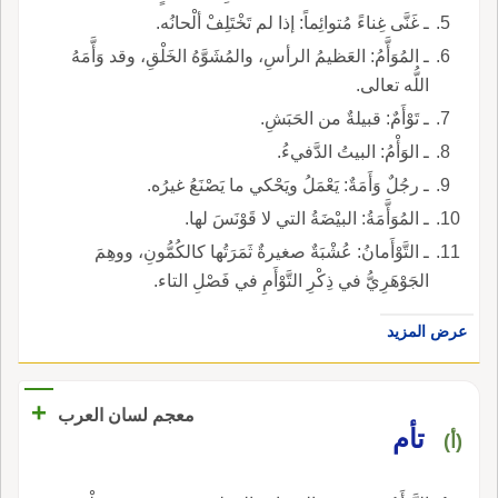
ـ غَنَّى غِناءً مُتوائِماً: إذا لم تَخْتَلِفْ ألْحانُه.
ـ المُوَأَّمُ: العَظيمُ الرأسِ، والمُشَوَّهُ الخَلْقِ، وقد وَأَّمَهُ
اللُّه تعالى.
ـ تَوْأَمٌ: قبيلةٌ من الحَبَشِ.
ـ الوَأْمُ: البيتُ الدَّفيءُ.
ـ رجُلٌ وَأَمَةٌ: يَعْمَلُ ويَحْكي ما يَصْنَعُ غيرُه.
ـ المُوَأَّمَةُ: البيْضَةُ التي لا قَوْنَسَ لها.
ـ التَّوْأَمانُ: عُشْبَةٌ صغيرةٌ ثَمَرَتُها كالكُمُّونِ، ووهِمَ
الجَوْهَرِيُّ في ذِكْرِ التَّوْأَمِ في فَصْلِ التاء.
عرض المزيد
+
معجم لسان العرب
تأم
(أ)