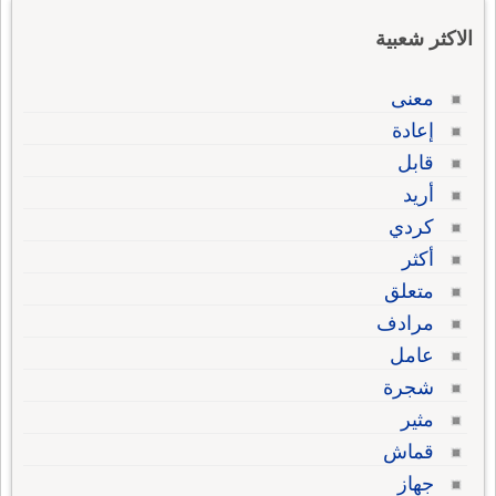
الاكثر شعبية
معنى
إعادة
قابل
أريد
كردي
أكثر
متعلق
مرادف
عامل
شجرة
مثير
قماش
جهاز