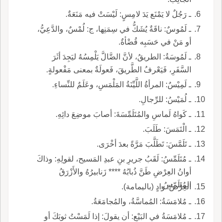
ـ رَجُلٌ لا يَمْنَع يَدَ لامِسٍ: لَيْسَتْ فيه مَنَعَةٌ.
ـ لَمُوسٌ: ناقَةٌ يُشَكُّ في سِمَنِها، ج: لُمْسٌ، والدَّعِيُّ،
أو مَنْ في حَسَبِه قُضْأةٌ.
ـ لَمُوسَةُ: الطريقُ، لأنَّ الضَّالَّ يَلْمِسُهُ ليَجِدَ أثَرَ
السَّفَرِ، فَيَعْرفُ الطَّريقَ، فَعولَةٌ بمعنى مَفْعولةٍ.
ـ لَمِيْسٌ: المرأةُ اللَّيِّنَةُ المَلْمَسِ، وعَلَمٌ للنِّساءِ.
ـ لُمَيْسُ: للرِّجالِ.
ـ كَواهُ لَماسِ والمُتَلَمِّسَةَ: أصابَ موضِعَ دائِهِ.
ـ الْتَمَسَ: طَلَبَ.
ـ تَلَمَّسَ: تَطَلَّبَ مَرَّةً بعدَ أخْرَى.
ـ مُتَلَمِّسُ: لَقَبُ جريرِ بنِ عبدِ المَسيح، لقولِهِ: وذاكَ
أوانُ العِرْضِ طَنَّ ذُبابُهُ **** زَنابيرُهُ والأَزْرَقُ
المُتَلَمّسُ.
العِرْضُ: وادٍ (باليمامة).
ـ مُلامَسَةُ: المُماسَّةُ، والمُجامَعَةُ.
ـ مُلامَسَةُ في البَيْعِ: أن يقولَ: إذا لَمَسْتُ ثوبَكَ أو