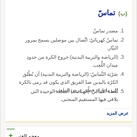
تماسّ
(ب)
مصدر تماسَّ.
تماسّ كهربائيّ: اتِّصال بين موصلين يسمح بمرور
التيَّار.
(الرياضة والتربية البدنية) خروج الكرة من حدودِ
ميدان اللَّعِب.
ضَرْبَة التَّماسّ: (الرياضة والتربية البدنية) أن تُطْلق
الكرُة باليدين ضدّ الفريق الذي يكون قد رمى بالكرة
إلى ما وراء خطّي عرض الملعب.
نُقْطة التَّماسّ: (الهندسة) النقطة الوحيدة التي
يلاقي فيها المستقيم المنحنى.
عرض المزيد
+
معجم الغني