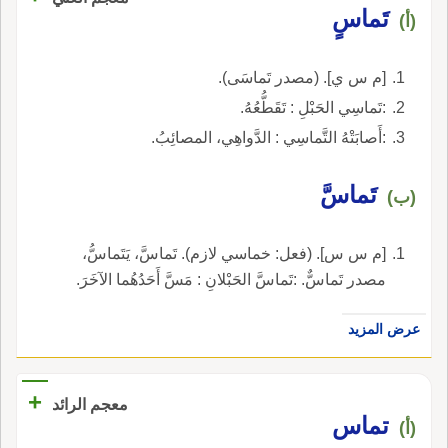
تَماسٍ
(أ)
[م س ي]. (مصدر تَماسَى).
:تَماسِي الحَبْلِ : تَقَطُّعُهُ.
:أَصابَتْهُ التَّماسِي : الدَّواهِي، المصائِبُ.
تَماسَّ
(ب)
[م س س]. (فعل: خماسي لازم). تَماسَّ، يَتَماسُّ،
مصدر تَماسٌّ. :تَماسَّ الحَبْلانِ : مَسَّ أَحَدُهُما الآخَرَ.
عرض المزيد
+
معجم الرائد
تماس
(أ)