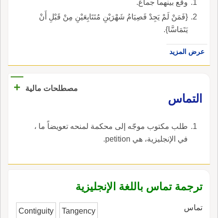
وقع بينهما جماعٌ.
{فَمَنْ لَمْ يَجِدْ فَصِيَامُ شَهْرَيْنِ مُتَتَابِعَيْنِ مِنْ قَبْلِ أَنْ
يَتَمَاسَّا}.
عرض المزيد
+
مصطلحات مالية
التماس
طلب مكتوب موجّه إلى محكمة لمنحه تعويضاً ما ،
في الإنجليزية، هي petition.
ترجمة تماس باللغة الإنجليزية
تماس
Contiguity
Tangency