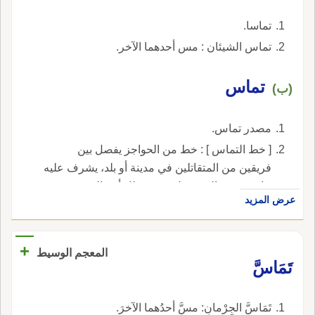
تماسا.
تماس الشيئان : مس أحدهما الآخر.
تماس
(ب)
مصدر تماس.
[ خط التماس ] : خط من الحواجز يفصل بين
فريقين من المتقاتلين في مدينة أو بلد، يشرف عليه
عادة فريق ثالث يحول دون تسلل أحد الفريقين من
عرض المزيد
احد جانبي الخط إلى الجانب الآخر.
+
المعجم الوسيط
تَمَاسَّ
تَمَاسَّ الجِرْمانِ: مسَّ أحدُهما الآخرَ.