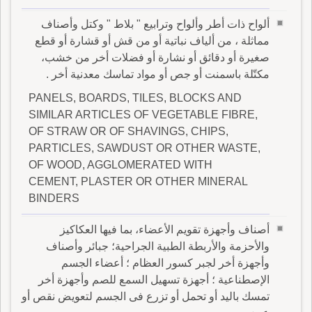
ألواح ذات أطر وألواح وترابيع " بلاط " وكتل وأصناف
مماثلة ، من ألياف نباتية أو من قش أو قشارة أو قطع
صغيرة أو دقائق أو نشارة أو فضلات أخر من خشب،
مكتّلة باسمنت أو جص أو مواد تماسك معدنية أخر .
PANELS, BOARDS, TILES, BLOCKS AND
SIMILAR ARTICLES OF VEGETABLE FIBRE,
OF STRAW OR OF SHAVINGS, CHIPS,
PARTICLES, SAWDUST OR OTHER WASTE,
OF WOOD, AGGLOMERATED WITH
CEMENT, PLASTER OR OTHER MINERAL
BINDERS
أصناف وأجهزة تقويم الأعضاء، بما فيها العكاكيز
والأحزمة والأربطة الطبية الجراحية؛ جبائر وأصناف
وأجهزة أخر لجبر كسور العظام ؛ أعضاء الجسم
الإصطناعية ؛ أجهزة تسهيل السمع للصم وأجهزة أخر
تمسك باليد أو تحمل أو تزرع فى الجسم لتعويض نقص أو