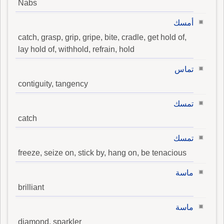
Nabs
أمسك
catch, grasp, grip, gripe, bite, cradle, get hold of,
lay hold of, withhold, refrain, hold
تماس
contiguity, tangency
تمسك
catch
تمسك
freeze, seize on, stick by, hang on, be tenacious
ماسة
brilliant
ماسة
diamond, sparkler