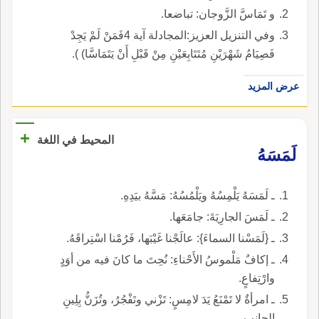
و تَمَاسَّ الزَّوجان: تباضعا.
وفي التنزيل العزيز:المجادلة آية 4فَمَنْ لَمْ يَجِدْ
فَصِيَامُ شَهْرَيْنِ مُتَتَابِعَيْنِ مِنْ قَبْلِ أَنْ يَتَمَاسَّا) ).
عرض المزيد
+
المحيط في اللغة
لَمَسَهُ
ـ لَمَسَهُ يَلْمِسُهُ ويَلْمُسُهُ: مَسَّهُ بيَدِهِ.
ـ لَمَسَ الجارِيَةَ: جامَعَها.
ـ {لَمَسْنا السماءَ}: عالَجْنا غَيْبَها، فَرُمْنا اسْتِراقَهُ.
ـ إكافٌ مَلْموسُ الأَحْناءِ: نُحِتَ ما كانَ فيه من أوَدٍ
وارْتِفاعٍ.
ـ امرأةٌ لا تَمْنَعُ يَدَ لامِسٍ: تَزْني وتَفْجُرُ، وتُزَنُّ بِلِينِ
الجانِب.