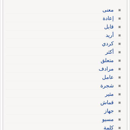
معنى
إعادة
قابل
أريد
كردي
أكثر
متعلق
مرادف
عامل
شجرة
مثير
قماش
جهاز
مسيو
كلمة