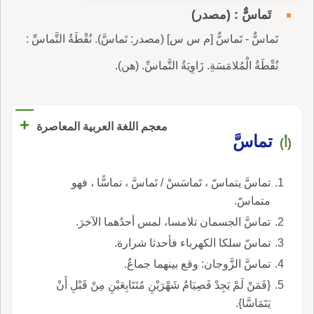
تَماسٌّ : (مصدر)
تَماسٌّ - تَماسٌّ [م س س] (مصدر: تَماسَّ). نُقْطَةُ التَّماسِّ :
نُقْطَةُ الْمُلامَسَةِ. زَاوِيَةُ التَّماسِّ. (هن).
+
معجم اللغة العربية المعاصرة
تماسَّ
(أ)
تماسَّ يتماسّ ، تَماسَسْ / تَماسَّ ، تماسًّا ، فهو
متماسّ.
تماسَّ الجسمان تلامسا، لمس أحدُهما الآخرَ.
تماسّ سلكا الكهرباء فأحدثا شرارة.
تماسَّ الزَّوجان: وقع بينهما جماعٌ.
{فَمَنْ لَمْ يَجِدْ فَصِيَامُ شَهْرَيْنِ مُتَتَابِعَيْنِ مِنْ قَبْلِ أَنْ
يَتَمَاسَّا}.