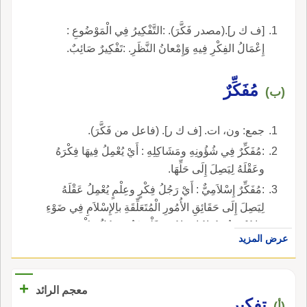
[ف ك ر].(مصدر فَكَّرَ). :التَّفْكِيرُ فِي الْمَوْضُوعِ :
إِعْمَالُ الفِكْرِ فِيهِ وَإِمْعانُ النَّظَرِ. :تَفْكِيرٌ صَائِبٌ.
مُفَكِّرٌ
(ب)
جمع: ون، ات. [ف ك ر]. (فاعل من فَكَّرَ).
:مُفَكِّرٌ فِي شُؤُونِهِ ومَشَاكِلِهِ : أَيْ يُعْمِلُ فِيهَا فِكْرَهُ
وعَقْلَهُ لِيَصِلَ إِلَى حَلِّهَا.
:مُفَكِّرٌ إِسْلاَمِيٌّ : أَيْ رَجُلُ فِكْرٍ وعِلْمٍ يُعْمِلُ عَقْلَهُ
لِيَصِلَ إِلَى حَقَائِقِ الأُمُورِ الْمُتَعَلِّقَةِ باِلإِسْلاَمِ فِي ضَوْءِ
مَا يُعْرَفُ وَيُرَادُ إِيضَاحُهُ وَفَلْسَفَتُهُ، رَجُلُ فِكْرٍ.
عرض المزيد
+
معجم الرائد
تفكير
(أ)