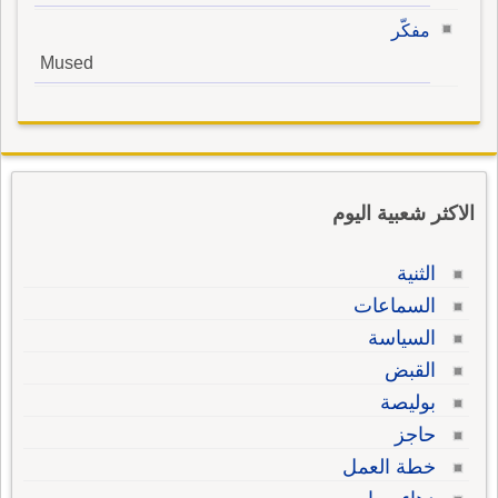
مفكّر
Mused
الاكثر شعبية اليوم
الثنية
السماعات
السياسة
القبض
بوليصة
حاجز
خطة العمل