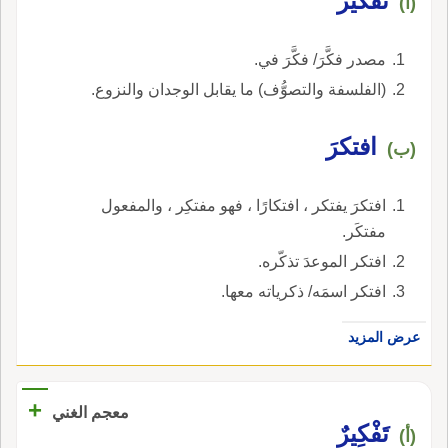
تَفْكير
(أ)
مصدر فكَّرَ/ فكَّرَ في.
(الفلسفة والتصوُّف) ما يقابل الوجدان والنزوع.
افتكرَ
(ب)
افتكرَ يفتكر ، افتكارًا ، فهو مفتكِر ، والمفعول
مفتكَر.
افتكر الموعدَ تذكّره.
افتكر اسمَه/ ذكرياته معها.
عرض المزيد
+
معجم الغني
تَفْكِيرٌ
(أ)