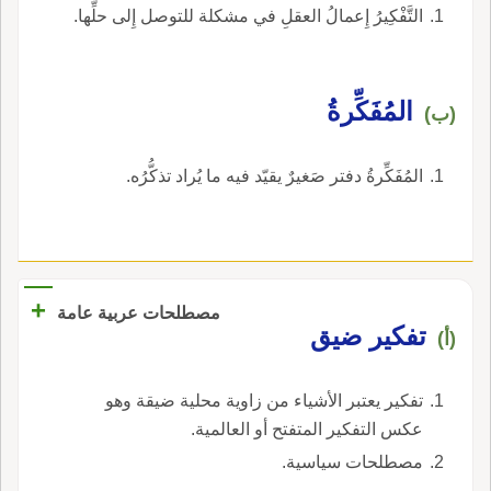
التَّفْكِيرُ إِعمالُ العقلِ في مشكلة للتوصل إِلى حلِّها.
المُفَكِّرةُ
(ب)
المُفَكِّرةُ دفتر صَغيرٌ يقيّد فيه ما يُراد تذكُّرُه.
+
مصطلحات عربية عامة
تفكير ضيق
(أ)
تفكير يعتبر الأشياء من زاوية محلية ضيقة وهو
عكس التفكير المتفتح أو العالمية.
مصطلحات سياسية.