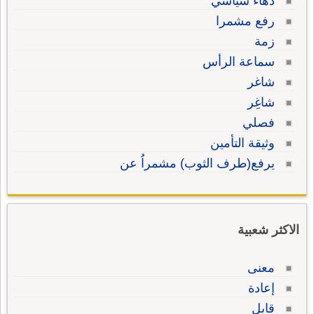
دهاء سياسي
رفع مشمرا
زمة
سماعة الرأس
شاغر
شاغِر
فصلي
وثيقة التأمين
يرفع(طرف الثوب) مشمراُ عن
الاكثر شعبية
معنى
إعادة
قابل