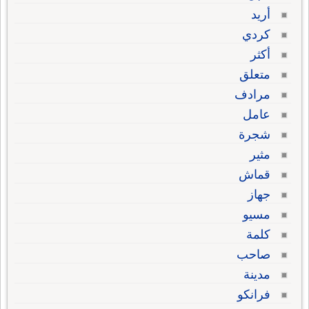
أريد
كردي
أكثر
متعلق
مرادف
عامل
شجرة
مثير
قماش
جهاز
مسيو
كلمة
صاحب
مدينة
فرانكو