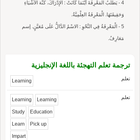
4 - يَطْلُبُ الْمَعْرِفَةَ أَيْنَمَا كَانَتْ : الإِدْرَاكَ، كُنْهَ الأَشْيَاءِ
وَحَقِيقَتَهَا. الْمَعْرِفَةُ العِلْمِيَّةُ.
5 - الْمَعْرِفَةُ فِي النَّحْوِ : الاسْمُ الدَّالُّ عَلَى مُعَيَّنٍ. إسم
مَعَارِفُ.
ترجمة تعلم التهجئة باللغة الإنجليزية
تعلم
Learning
تعلم
Learning
Learning
Study
Education
Learn
Pick up
Impart