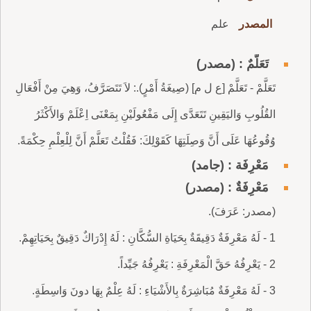
المصدر
علم
تَعَلُّمٌ : (مصدر)
تَعَلَّمْ - تَعَلَّمْ [ع ل م] (صِيغَةُ أَمْرٍ).: لاَ تَتَصَرَّفُ، وَهِيَ مِنْ أَفْعَالِ
القُلُوبِ وَاليَقِينِ تَتَعَدَّى إِلَى مَفْعُولَيْنِ بِمَعْنَى اِعْلَمْ وَالأَكْثَرُ
وُقُوعُهَا عَلَى أَنَّ وَصِلَتِهَا كَقَوْلِكَ: فَقُلْتُ تَعَلَّمْ أَنَّ لِلْعِلْمِ حِكْمَةً.
مَعْرِفَة : (جامد)
مَعْرِفَةٌ : (مصدر)
(مصدر: عَرَفَ).
1 - لَهُ مَعْرِفَةٌ دَقِيقَةٌ بِحَيَاةِ السُّكَّانِ : لَهُ إِدْرَاكٌ دَقِيقٌ بِحَيَاتِهِمْ.
2 - يَعْرِفُهُ حَقَّ الْمَعْرِفَةِ : يَعْرِفُهُ جَيِّداً.
3 - لَهُ مَعْرِفَةٌ مُبَاشِرَةٌ بِالأَشْيَاءِ : لَهُ عِلْمٌ بِهَا دونَ وَاسِطَةٍ.