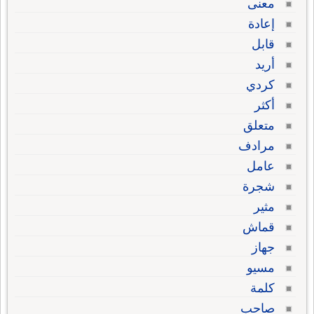
معنى
إعادة
قابل
أريد
كردي
أكثر
متعلق
مرادف
عامل
شجرة
مثير
قماش
جهاز
مسيو
كلمة
صاحب