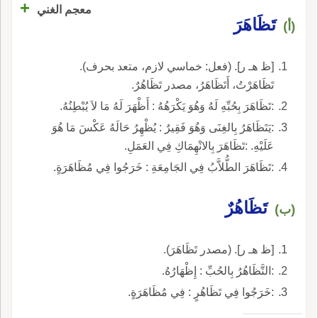
+
معجم الغني
تَظَاهَرَ
(أ)
[ظ هـ ر]. (فعل: خماسي لازم، متعد بحرف).
تَظَاهَرْتُ، أَتَظَاهَرُ، مصدر تَظَاهُرٌ.
:تَظَاهَرَ بِحُبِّهِ لَهُ وَهُوَ يَكْرَهُهُ : أَظْهَرَ لَهُ مَا لاَ يُبْطِنُهُ.
:يَتَظَاهَرُ بِالغِنَى وَهُوَ فَقِيرٌ : يُظْهِرُ حَالَهُ عَكْسَ مَا هُوَ
عَلَيْهِ. :تَظَاهَرَ بِالانْهِمَاكِ فِي العَمَلِ.
:تَظَاهَرَ الطُّلاَّبُ فِي الجَامِعَةِ : خَرَجُوا فِي مُظَاهَرَةٍ.
تَظَاهُرٌ
(ب)
[ظ هـ ر]. (مصدر تَظَاهَرَ).
:التَّظَاهُرُ بِالحُبِّ : إِظْهَارُهُ.
:خَرَجُوا فِي تَظَاهُرٍ : فِي مُظَاهَرَةٍ.