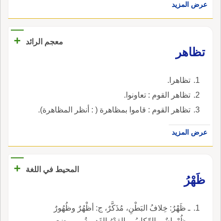
عرض المزيد
+
معجم الرائد
تظاهر
تظاهرا.
تظاهر القوم : تعاونوا.
تظاهر القوم : قاموا بمظاهرة ( : أنظر المظاهرة).
عرض المزيد
+
المحيط في اللغة
ظَهْرُ
ـ ظَهْرُ: خِلافُ البَطْنِ، مُذَكَّرٌ، ج: أظْهُرٌ وظُهُورٌ
وظُهْرانٌ، والرِّكابُ. والقِدْرُ القَديمةُ، وموضع،