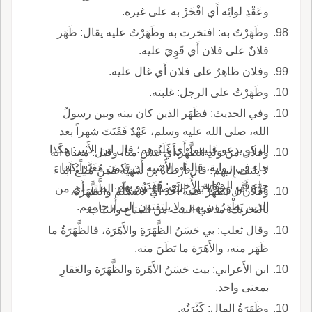
وعَقْدِ لوائِه أَي افْخَرْ به على غيره.
وظَهَرْتُ به: افتخرت به وظَهَرْتُ عليه يقال: ظَهَر
فلانٌ على فلان أَي قَوِيَ عليه.
وفلان ظاهِرٌ على فلان أَي غال عليه.
وظَهَرْتُ على الرجل: غلبته.
وفي الحديث: فظَهَر الذين كان بينه وبين رسولُ
الله، صلى الله عليه وسلم، عَهْدٌ فَقَنَتَ شهراً بعد
الركو يدعو عليهم؛ أَي غَلَبُوهم؛ قال ابن الأَثير: هكذا
وفلان من وَلَدِ الظَّهْر أَي ليس منا، وقيل: معناه أَنه
جاء في رواية، قالوا والأَشبه أَن يكون مُغَيَّراً كما
لا يلتف إِليهم؛ قال أَرْطاةُ بنُ سُهَيَّة فَمَنْ مُبْلِغٌ أَبْناءَ
جاء في الرواية الأُخرى: فَغَدَرُو بهم.
مُرَّةَ أَنَّن وَجْدْنَا بَني البَرْصاءِ من وَلَدِ الظَّهْرِ أَي من
وفلان ل يَظْهَرُ عليه أَحد أَي لا يُسَلِّم والظَّهَرَةُ،
الذين يَظْهَرُون بهم ولا يلتفتون إِلى أَرحامهم.
بالتحريك: ما في البيت من المتاع والثياب.
وقال ثعلب: بي حَسَنُ الظَّهَرَةِ والأَهَرَة، فالظَّهَرَةُ ما
ظَهَر منه، والأَهَرَة ما بَطَنَ منه.
ابن الأَعرابي: بيت حَسَنُ الأَهَرة والظَّهَرَة والعَقارِ
بمعنى واحد.
وظَهَرَةُ المال: كَثْرَتُه.