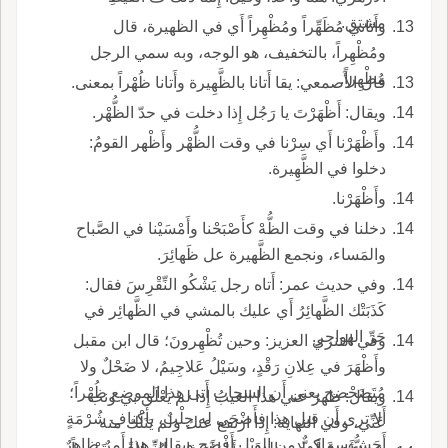
مشتق.
وأَتاني مُظَهِّراً ومُظْهِراً أَي في الظهيرة، قال
ومُظْهِراً، بالتخفيف، هو الوجه، وبه سمي الرجل
مُظْهِراً.
قال الأَصمعي: يقا أَتانا بالظَّهِيرة وأَتانا ظُهْراً بمعنى.
ويقال: أَظْهَرْتَ يا رَجُل إِذا دخلت في حدّ الظُّهْر.
وأَظْهَرْنا أَي سِرْنا في وقت الظُّهْر وأَظْهر القومُ:
دخلوا في الظَّهِيرة.
وأَظْهَرْنا.
دخلنا في وقت الظُّهْ كأَصْبَحْنا وأَمْسَيْنا في الصَّباح
والمَساء، ونجمع الظَّهيرة عل ظَهائِرَ.
وفي حديث عمر: أَتاه رجل يَشْكُو النِّقْرِسَ فقال:
كَذَبَتْك الظَّهائِرُ أَي عليك بالمشي في الظَّهائِر في
حَرِّ الهواجر.
وفي التنزي العزيز: وحين تُظْهِرونَ؛ قال ابن مقبل
وأَظْهَرَ في عِلانِ رَقْدٍ، وسَيْلُ عَلاجِيمُ، لا ضَحْلٌ ولا
مُتَضَحْضِح يعني أَن السحاب أَتى هذا الموضع ظُهْراً؛
ويقال: ظهرَ عني هذا العيبُ إِذا لم يَعْلَق بي ونب
أَلا ترى أَن قبل هذا فأَضْحَى له جِلْبٌ، بأَكنافِ شُرْمَةٍ
عَنِّي، وفي النهاية: إِذا ارتفع عنك ولم يَنَلْك منه
أَجَشُّ سِمَاكِيٌّ من الوَبْلِ أَفْصَح ويقال: هذا أَمرٌ ظاهرٌ