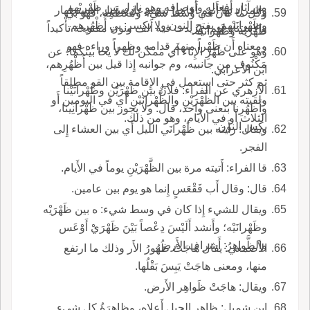
من آثار أَفعاله وأَوصافه وهو نازل بين ظَهْرٍيْهم
والمراد بها أَنهم أَقاموا بينهم عل سبيل الاستظهار
وكل ما كان في وسط شيء ومُعْظَمِه، فهو بي
وظَهْرانَيْهِم، بفتح النون ولا يكسر: بي أَظْهُرِهم.
والاستناد لهم، وزيدت فيه أَلف ونون مفتوحة تأْكيداً
ظَهْرَيْه وظَهْرانَيْه.
ومعناه أَن ظَهْراً منهم قدامه وظهراً وراءه فهو
وهو على ظَهْرِ الإِناء أَي ممكن لك لا يحا بينكما؛ عن
مَكْنُوف من جانبيه، وم جوانبه إِذا قيل بين أَظْهُرِهم،
ابن الأَعرابي.
ثم كثر حتى استعمل في الإِقامة بين القو مطلقاً
الأَزهري عن الفراء: فلانٌ بين ظَهْرَيْن وظَهْرانَيْنا
ولقيته بين الظَّهْرَيْنِ والظَّهْرانَيْنِ أَي في اليومين أَو
وأَظهُرِنا بنعنى واحد، قال: ولا يجوز بين ظَهْرانِينا،
الثلاث أَو في الأَيام، وهو من ذلك.
بكس النون.
ويقال: رأَيته بين ظَهْرانَي الليل أَي بين العشاء إِلى
الفجر.
قا الفراء: أَتيته مرة بين الظَّهْرَيْنِ يوماً في الأَيام.
قال: وقال أَب فَقْعَسٍ إِنما هو يوم بين عامين.
ويقال للشيء إِذا كان في وسط شيء: ه بين ظَهْرَيْه
وظَهْرانَيْه؛ وأَنشد أَلَيْسَ دِعْصاً بَيْنَ ظَهْرَيْ أَوْعَس
والظَّواهِرُ: أَشراف الأَرض.
الأَصمعي: يقال هاجَتْ ظُهُورُ الأَر وذلك ما ارتفع
منها، ومعنى هاجَتْ يَبِسَ بَقْلُها.
ويقال: هاجَتْ ظَواهِر الأَرض.
ابن شميل: ظاهر الجبل أَعلاه، وظاهِرَةُ كل شيء