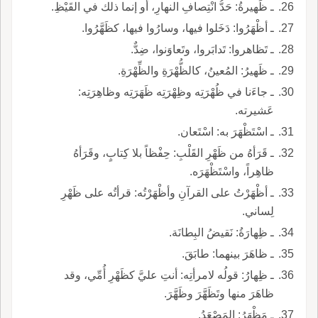
ـ ظَهيرةُ: حَدُّ انْتِصافِ النهارِ، أو إنما ذلك في القَيْظِ.
ـ أظْهَرُوا: دَخَلوا فيها، وسارُوا فيها، كظَهَّرُوا.
ـ تَظاهروا: تَدابَروا، وتَعاوَنوا، ضِدٌّ.
ـ ظَهيرُ: المُعينُ، كالظُّهْرَةِ والظِّهْرَةِ.
ـ جاءَنا في ظُهْرَتِه وظِهْرَتِه ظَهَرَتِه وظاهِرَتِه:
عَشيرته.
ـ اسْتَظْهَرَ به: اسْتَعان.
ـ قَرَأهُ من ظَهْرِ القَلْبِ: حِفْظاً بلا كِتابٍ، وقَرَأهُ
ظاهِراً، واسْتَظْهَرَه.
ـ أظْهَرْتُ على القرآنِ وأظْهَرْتُه: قرأتُه على ظَهْرِ
لِساني.
ـ ظِهارَةُ: نَقيضُ البِطانَة.
ـ ظاهَرَ بينهما: طابَقَ.
ـ ظِهارُ: قولُه لامرأتِه: أنتِ عليَّ كظَهْرِ أُمِّي، وقد
ظاهَرَ منها وتَظَهَّرَ وظَهَّرَ.
ـ مَظْهَرُ: المَصْعَدُ.