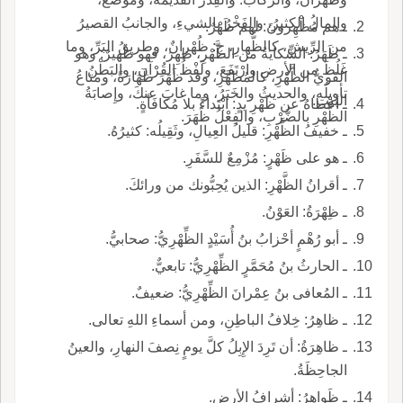
والمالُ الكثيرُ، والفَخْرُ بالشيءِ، والجانبُ القصيرُ
ـ هم مُظْهِرونَ: لهم ظَهْرٌ.
من الرِّيشِ، كالظُّهارِ، ج: ظُهْرانٌ، وطريقُ البَرِّ، وما
ـ ظَهَرُ: الشِّكايَةُ من الظَّهْرِ، ظهِرَ، فهو ظَهيرٌ: وهو
غَلُظَ من الأرضِ وارْتَفَعَ، ولَفْظُ القُرْآنِ، والبَطْنُ
القَويُّ الظَّهْرِ، كالمُظهَّرِ، وقد ظَهَرَ ظَهَارَةً، ومتاعُ
تأويلُه، والحديثُ والخَبَرُ، وما غابَ عنكَ، وإِصابَةُ
البيتِ.
ـ أعْطاهُ عن ظَهْرِ يدٍ: ابْتداءً بلا مُكافَأةٍ.
الظَّهْرِ بالضَّرْبِ، والفِعْلُ ظَهَرَ.
ـ خفيفُ الظَّهْرِ: قليلُ العِيالِ، وثَقِيلُه: كثيرُهُ.
ـ هو على ظَهْرٍ: مُزْمِعٌ للسَّفَرِ.
ـ أقرانُ الظَّهْرِ: الذين يُحِبُّونك من ورائكَ.
ـ ظِهْرَةُ: العَوْنُ.
ـ أبو رُهْمٍ أحْزابُ بنُ أُسَيْدٍ الظِّهْرِيُّ: صحابيُّ.
ـ الحارثُ بنُ مُحَمَّرٍ الظِّهْرِيُّ: تابعيٌّ.
ـ المُعافى بنُ عِمْرانَ الظِّهْرِيُّ: ضعيفٌ.
ـ ظاهِرُ: خِلافُ الباطِنِ، ومن أسماءِ اللهِ تعالى.
ـ ظاهِرَةُ: أن تَرِدَ الإِبِلُ كلَّ يومٍ نِصفَ النهارِ، والعينُ
الجاحِظَةُ.
ـ ظَواهِرُ: أشرافُ الأرضِ.