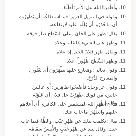
وأَظْهَرَنَا الله عل الأَمر: أَطْلَعَ.
وقوله في التنزيل العزيز: فما استطاعُوا أَن يَظْهَرُوه
أَي ما قَدَرُوا أَن يَعْلُوا عليه لارتفاعه.
يقال: ظَهَرَ على الحائ وعلى السَّطْح صار فوقه.
وظَهَرَ على الشيء إِذا غلبه وعلاه.
ويقال: ظَهَر فلانٌ الجَبَلَ إِذا علاه.
وظَهَر السَّطْحَ ظُهُوراً: علاه.
وقول تعالى: ومَعَارِجَ عليها يَظْهَرُونَ أَي يَعْلُون،
والمعارج الدَّرَجُ.
وقول عز وجل: فأَصْبَحُوا ظاهِرين؛ أَي غالبين
عالين، من قولك: ظَهَرْتُ عل فلان أَي عَلَوْتُه
وغلبته.
يقال: أَظْهَر الله المسلمين على الكافري أَي أَعلاهم
عليهم والظَّهْرُ: ما غاب عنك.
يقال: تكلمت بذلك عن ظَهْرِ غَيْبِ، والظَّهْ فيما غاب
عنك؛ وقال لبيد عن ظَهْرِ غَيْبٍ والأَنِيسُ سَقَامُه