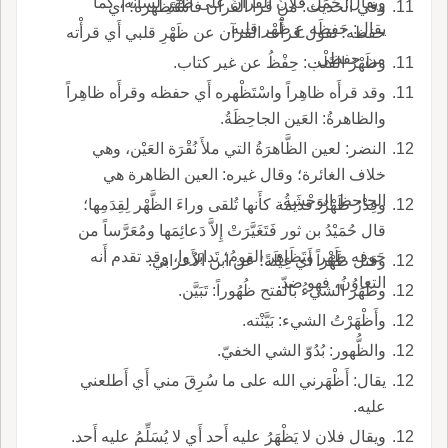
ويقال: حَمَلَ فلانٌ القرآنَ على ظَهْرِ لسانه، كما
وفي الحديث: من قرأَ القرآن فاسْتَظْهره؛ أَي
يقال: حَفِظَه ع ظَهْر قلبه.
حفظه؛ تقول قرأْت القرآن عن ظَهْرِ قلبي أَي قرأْته
من حفظي.
وظَهْرُ القَلْب: حِفْظُ عن غير كتاب.
وقد قرأَه ظاهِراً واسْتَظْهره أَي حفظه وقرأَه ظاهِراً
والظاهرةُ: العَين الجاحِظَةُ.
النضر: لعين الظَّاهرَةُ التي ملأَ نُقْرَة العَيْن، وهي
خلاف الغائرة؛ وقال غيره: العين الظاهرة هي
الجاحظ الوَحْشَةُ.
وقِدْرٌ ظَهْرٌ: قديمة كأَنها تُلقى وراءَ الظَّهْر لِقِدَمِها؛
قال حُمَيْدُ بن ثور فَتَغَيَّرَتْ إِلاَّ دَعائِمَها ومُعَرَّساً من
جَوفه ظَهْر وتَظَاهر القومُ؛ تَدابَرُوا، وقد تقدم أَنه
وقتل ظَهْراً أَي غِيْلَةً؛ عن ابن الأَعرابي.
التعاوُنُ، فهو ضدّ.
وظَهَر الشيءُ بالفتح ظُهُوراً: تَبَيَّن.
وأَظْهَرْتُ الشيء: بَيَّنْته.
والظُّهور: بُدُوّ الشي الخفيّ.
يقال: أَظْهَرني الله على ما سُرِقَ مني أَي أَطلعني
عليه.
ويقال فلان لا يَظْهَرُ عليه أَحد أَي لا يُسَلِّمُ عليه أَحد.