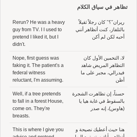
تظاهر في سياق الكلام
ريران"؟" كان رجلاً ثقيلاً
Rerun? He was a heavy
بالتلفاز، كنت أتظاهر أنني
guy from TV. I I used to
أحبه لكن لم أكن
pretend I liked it, but I
didn't.
لا، التخمين الأول كان
Nope, first guess was
التظاهر المريض شاهد
faking it. The patient's a
فيدرالي، مجبر على ما
federal witness
أظن
reluctant, I'm assuming.
حسناً، إن تظاهرت الشجرة
Well, if a tree pretends
بالسقوط في غابة هيا يا
to fall in a forest House,
(هاوس)، إنه صدر
come on. They're
breasts.
هنا حيث أعطيك نصيحة و
This is where I give you
أتظاهر بأنك ستستمع إليها
advice and pretend