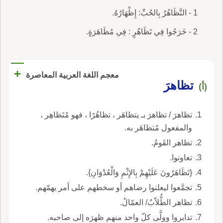
1 - التَّظَاهُرُ بِالحُبِّ: إِظْهَارُهُ.
2 - خَرَجُوا فِي تَظَاهُرٍ : فِي مُظَاهَرَةٍ.
+
معجم اللغة العربية المعاصرة
تظاهرَ
(أ)
تظاهرَ / تظاهرَ بـ يتظاهَر ، تظاهُرًا ، فهو مُتَظاهِر ،
والمفعول مُتظاهَر به.
تظاهر القَومُ.
تعاونوا.
{تَظَاهَرُونَ عَلَيْهِمْ بِالإِثْمِ وَالْعُدْوَانِ}.
تجمَّعوا ليعلنوا رضاهم أو سخطهم على أمر يهمّهم.
تظاهر الطُّلاّبُ/ العمّالُ.
تدابروا وولَّى كلّ واحد منهم ظهرَه إلى صاحبه.