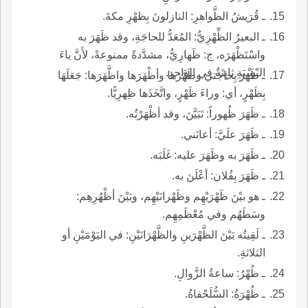
ـ قُرَيشُ الظَّواهرِ: النازلونَ بِظهْرِ مكةَ.
ـ البعيرُ الظِّهْرِيُّ: المُعَدُّ للحاجَةِ، وقد ظَهَرَ به
واسْتَظْهَرَه، ج: ظَهارِيُّ، مشدَّدةً ممنوعةً، لأَنَّ ياءَ
النّسْبَةِ ثابِتَةٌ في الواحدِ.
ـ ظَهَرَ بِحاجتي وظَهَّرَها وأظْهَرَها واظَّهَرَها: جَعَلَهَا
بِظَهْرٍ، أي: وراءَ ظَهْرٍ، واتَّخَذَها ظِهرِيًّا.
ـ ظَهَرَ ظُهوراً: تَبَيَّنَ، وقد أظْهَرْتُه.
ـ ظَهَرَ علَيَّ: أعانَني.
ـ ظَهَرَ به وظَهَرَ عليه: غَلَبَه.
ـ ظَهَرَ بِفُلان: أعْلَنَ به.
ـ هو بيْنَ ظَهْرَيْهِم وظَهْرانَيْهِم، وبَيْنَ أظْهُرِهِم:
وسَطَهُم وفي مُعْظَمِهِم.
ـ لَقِيتُه بَيْنَ الظَّهْرَينِ والظَّهْرَانَيْنِ: في اليَوْمَيْنِ أو
الثلاثةِ.
ـ ظُهْرُ: ساعةُ الزَّوالِ.
ـ ظُهْرَةُ: السُّلَحْفاةُ.