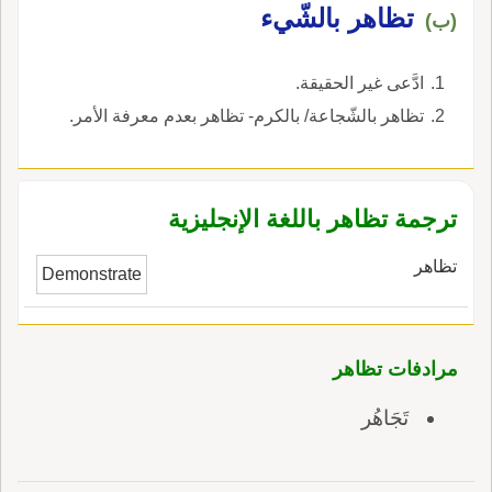
لأَنه زيادة على قدر حاجة صاحبِ إِليه، وإِنما
تظاهر بالشّيء
(ب)
الظِّهْرِيّ الرجلُ يكون معه حاجتُه من الرِّكاب
لحمولته فيَحْتاطُ لسفره ويُعِدُّ بَعيراً أَو بعيرين أَو
ادَّعى غير الحقيقة.
أَكثر فُرَّغاً تكو مُعدَّةً لاحتمال ما انقَطَع من ركابه أَو
تظاهر بالشّجاعة/ بالكرم- تظاهر بعدم معرفة الأمر.
ظَلَع أَو أَصابته آفة، ث يقال: استَظْهَر ببعيرين
ظِهْرِيّيْنِ محتاطاً بهما ثم أُقيم الاستظهار مُقامَ
الاحتياط في كل شيء، وقيل: سمي ذلك البعيرُ
ظِهْرِيّاً لأَن صاحبَ جعلَه وراء ظَهْرِه فلم يركبه ولم
ترجمة تظاهر باللغة الإنجليزية
يحمل عليه وتركه عُدّةً لحاجته إِ مَسَّت إِليه؛ ومنه
قوله عز وجل حكاية عن شعيب: واتَّخَذْتُمُوه وراءَك
تظاهر
Demonstrate
ظِهْرِيّاً.
مرادفات تظاهر
تَجَاهُر