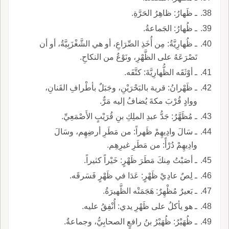
ـ ظَهارُ: ظاهِرُ الحَرَّةِ.
ـ ظُهارُ: الجَماعةُ.
ـ ظُهارِيَّةُ: مِن أُخَذِ الصِّرَاعِ، أو هي الشَّغْزَبِيَّةُ، أو أن
تَصْرَعَهُ على الظَّهْرِ، ونَوْعٌ من النكاحِ.
ـ أوْثَقَه الظُّهارِيَّةَ: كتَّفَه.
ـ ظَهْرانُ: قرية بالبَحْرَيْنِ، وجَبَلٌ بأطْرافِ القَنانِ،
ووادٍ قُرْبَ مكةَ يُضافُ إليه مَرٌّ.
ـ مُظَهَّرُ: جَدُّ عبدِ الملِكِ بنِ قُرَيْبٍ الأَصْمَعِيِّ.
ـ سَالَ وادِيهِمْ ظَهراً: من مَطَرِ أرضِهِم، وسَالَ
وادِيهِمْ دُرْأً: من مَطَرِ غيرِهِم.
ـ أصَبْتُ مِنكَ مَطَرَ ظَهْرٍ: خَيْراً كثيراً.
ـ لِصٌ عادِيْ ظَهْرٍ: عَدَا في ظَهْرٍ فَسَرقَه.
ـ بَعيرٌ مُظْهِرٌ: هَجَمَتْه الظَّهيرَةُ.
ـ هو يأكلُ على ظَهْرِ يدي: أُنْفِقُ عليه.
ـ ظُهَيْرُ: ظُهَيْرُ بنُ رافعٍ الصحابِيُّ، وجماعةٌ.