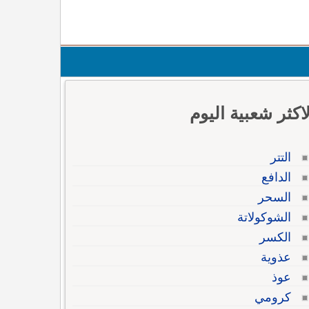
لاكثر شعبية اليوم
التتر
الدافع
السحر
الشوكولاتة
الكسر
عذوية
عوذ
كرومي