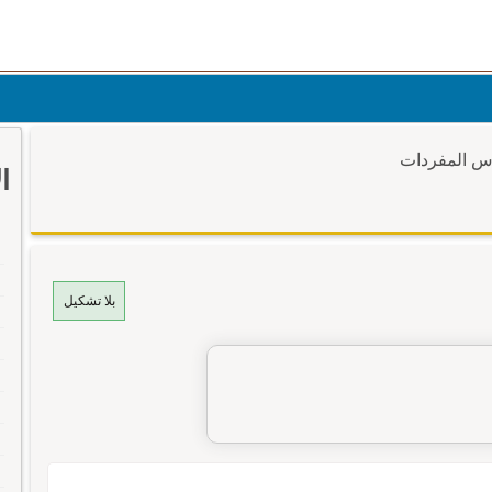
وس المفردات
ا
بلا تشكيل