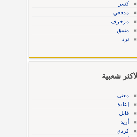
كسر
مدفعي
مزخرف
منمق
نرد
لاكثر شعبية
معنى
إعادة
قابل
أريد
كردي