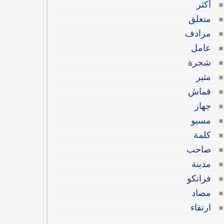
أكثر
متعلق
مرادف
عامل
شجرة
مثير
قماش
جهاز
مسيو
كلمة
صاحب
مدينة
فرانكو
مضاد
ارتقاء