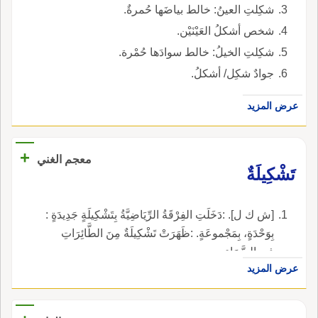
شكِلتِ العينُ: خالط بياضَها حُمرةٌ.
شخص أشكلُ العَيْنَيْن.
شكِلتِ الخيلُ: خالط سوادَها حُمْرة.
جوادٌ شكِل/ أشكلُ.
عرض المزيد
+
معجم الغني
تَشْكِيلَةٌ
[ش ك ل]. :دَخَلَتِ الفِرْقَةُ الرِّيَاضِيَّةُ بِتَشْكِيلَةٍ جَدِيدَةٍ :
بِوَحْدَةٍ، بِمَجْموعَةٍ. :ظَهَرَتْ تَشْكِيلَةٌ مِنَ الطَّائِرَاتِ
فِي السَّمَاءِ.
عرض المزيد