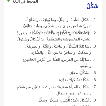
+
المحيط في اللغة
شَكْلُ
ـ شَكْلُ: الشَّبَهُ، والمِثْلُ، وما يُوافِقُكَ ويَصْلُحُ لَكَ،
تَقولُ: هذا من هَوايَ ومن شَكْلِي، ونباتٌ مُتَلَوِّنٌ
أصْفَرُ وأحمرُ، والجمعُ بين الخَبْنِ والكَفِّ.
ـ واحدُ الأشْكالِ: للْأُمُورِ المُخْتَلِفَةِ المُشْكِلَةِ، وصُورَةُ
الشيءِ المَحْسوسَةُ والمُتَوَهَّمَةُ، ج: أشْكالٌ وشُكولٌ.
ـ شاكِلَةُ: الشَّكْلُ، والناحِيَةُ، والنِّيَّةُ، والطريقةُ،
والمَذْهَبُ، والبياضُ ما بين الأذُنِ والصُّدْغِ.
ـ شاكِلَةُ من الفرس: الجِلْدُ بين عُرْضِ الخاصِرَةِ
والثَّفِنَةِ.
ـ تَشَكَّلَ: تَصَوَّرَ.
ـ شَكَّلَهُ تَشْكيلاً: صَوَّرَهُ.
ـ شَكَّلَتِ المرأةُ شَعَرَها: ضَفَرَتْ خُصْلَتَيْنِ من مُقَدَّمِ
رأسِها عن يمينٍ وشمالٍ.
ـ أشْكَلَ الأمرُ: الْتَبَس، كشَكَلَ وشَكَّلَ.