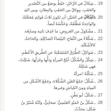
ـ شِكالُ في الرَّحْلِ: خَيْطٌ يوضَعُ بين التَّصْديرِ
والحَقَبِ، ووِثاقٌ بين الحَقَبِ والبِطانِ، وبين اليَدِ
والرِّجْلِ.
ـ شِكالُ في الخَيْلِ: أن تَكونَ ثَلاثُ قَوائِمَ مُحَجَّلَةً،
والواحِدَةُ مُطْلَقَةً، وَعَكْسُهُ أيضاً.
ـ مَشْكولُ من العَروضِ: ما حُذِفَ ثانِيه وسابِعُه.
ـ شَكْلاءُ من النِّعاجِ: البَيْضاءُ الشاكِلَةِ، والحاجَةُ،
كالأشْكَلَةِ.
ـ شَواكِلُ: الطُّرُقُ المُتَشَعِّبَةُ عن الطَّريقِ الأَعْظَمِ.
ـ شِكْلُ والشَّكْلُ: غُنْجُ المرأةِ ودَلُّها وغَزَلُها، شَكِلَتْ،
فهي شَكِلَةٌ.
ـ شَكْلَةُ: امرأةٌ.
ـ شُكْلٌ: جَمْعُ العَيْنِ الشَّكْلاءِ، وجَمْعُ الأشْكَلِ من
المِياهِ ومِنَ الكِباشِ وغيرها.
ـ شَكَلٌ: أبو بَطْنٍ.
ـ شَكَلُ بنُ حُمَيْدٍ العَبْسِيُّ: صحابِيٌّ، وابْنُهُ شُتَيْرُ بنُ
شَكَلٍ: محدِّثٌ.