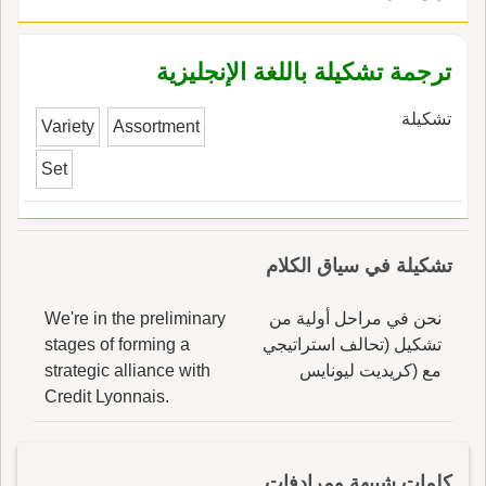
كما اعْوَجَّتْ قِياسُ الأَشْكَ قال ابن بري: الذي في
شعره مَعْجَ المَرامي عن قِياس الأَشْكَ والمَعْجُ:
المَرُّ، والمَرامي السِّهامُ، الواحدة مِرْماةٌ؛ وقال آخر
ترجمة تشكيلة باللغة الإنجليزية
أَو وَجْبَة من جَناةِ أَشْكَلَة يعني سِدْرة جَبَلِيَّة.
تشكيلة
Variety
Assortment
Set
تشكيلة في سياق الكلام
نحن في مراحل أولية من
We're in the preliminary
تشكيل (تحالف استراتيجي
stages of forming a
مع (كريديت ليونايس
strategic alliance with
Credit Lyonnais.
كلمات شبيهة ومرادفات