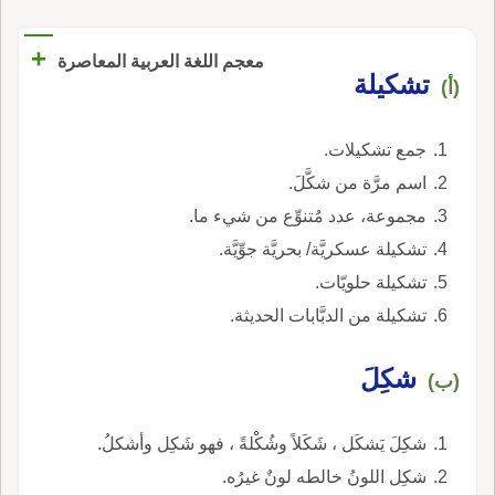
+
معجم اللغة العربية المعاصرة
تشكيلة
(أ)
جمع تشكيلات.
اسم مرَّة من شكَّلَ.
مجموعة، عدد مُتنوِّع من شيء ما.
تشكيلة عسكريَّة/ بحريَّة جوِّيَّة.
تشكيلة حلويّات.
تشكيلة من الدبَّابات الحديثة.
شكِلَ
(ب)
شكِلَ يَشكَل ، شَكَلاً وشُكْلةً ، فهو شَكِل وأشكلُ.
شكِل اللونُ خالطه لونٌ غيرُه.