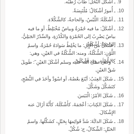
ـ أشْكَلَ النَّخْلُ: طابَ رُطَبُه.
ـ أُمورٌ أشْكالٌ: مُلْتَبِسَةٌ.
ـ أشْكَلَةُ: اللَّبْسُ، والحاجةُ، كالشَّكْلاءِ.
ـ أشْكَلُ: ما فيه حُمْرَةٌ وبياضٌ مُخْتَلِطٌ، أو ما فيه
بياضٌ يَضْرِبُ إلى الحُمْرَةِ والكُدْرَةِ، والسِّدْرُ الجَبَلِيُّ،
الواحِدَةُ: أشْكَلَةٌ.
ـ أشْكَلُ من الإِبِلِ: ما يَخْلِطُ سَوادَهُ حُمْرَةٌ، واسمُ
اللَّوْنِ: الشُّكْلَةُ، ومنه: الشُّكْلَةُ في العَيْنِ، وهي:
كالشُّهْلَةِ، وقد أشْكَلَتْ.
ـ ''وكان صلى الله عليه وسلم أشْكَلَ العَيْنِ'': طَويلَ
شَقِّ العَيْنِ.
ـ شَكَلَ العِنَبُ: أيْنَعَ بعْضُهُ، أو اسْوَدَّ وأخَذَ في النُّضْجِ،
كتَشَكَّلَ وشَكَّلَ.
ـ شَكَلَ الأمْرُ: الْتَبَسَ.
ـ شَكَلَ الكِتابَ: أعْجَمَهُ، كأَشْكَلَهُ، كأَنَّهُ أزَالَ عنه
الإِشْكالَ.
ـ شَكَلَ الدابَّةَ: شَدَّ قَوائِمهَا بِحَبْلٍ، كشَكَّلَها. واسمُ
الحَبْلِ: الشِّكالُ، ج: شُكُلٌ.