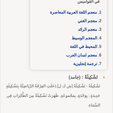
في القواميس
معجم اللغة العربية المعاصرة
معجم الغني
معجم الرائد
المعجم الوسيط
المحيط في اللغة
معجم لسان العرب
ترجمة إنجليزية
تَشْكِيلَةٌ : (جامد)
تَشْكِيلَةٌ - تَشْكِيلَةٌ [ش ك ل].دَخَلَتِ الفِرْقَةُ الرِّيَاضِيَّةُ بِتَشْكِيلَةٍ
جَدِيدَةٍ : بِوَحْدَةٍ، بِمَجْموعَةٍ. ظَهَرَتْ تَشْكِيلَةٌ مِنَ الطَّائِرَاتِ فِي
السَّمَاءِ.