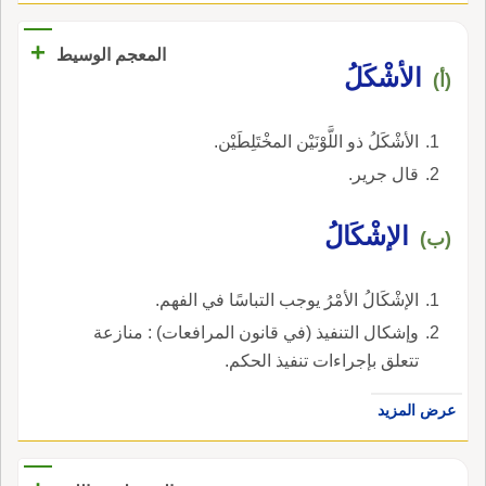
+
المعجم الوسيط
الأشْكَلُ
(أ)
الأشْكَلُ ذو اللَّوْنَيْن المخْتَلِطَيْن.
قال جرير.
الإشْكَالُ
(ب)
الإشْكَالُ الأمْرُ يوجب التباسًا في الفهم.
وإشكال التنفيذ (في قانون المرافعات) : منازعة
تتعلق بإجراءات تنفيذ الحكم.
عرض المزيد