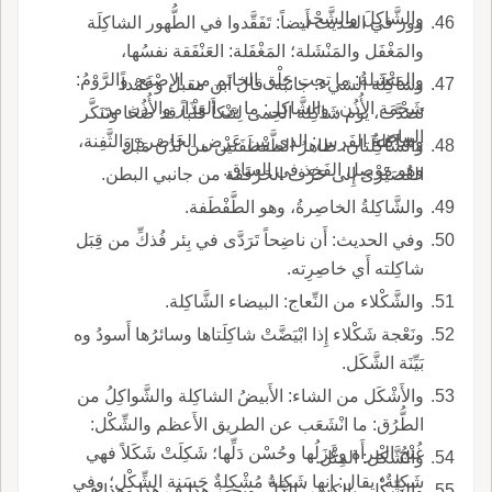
والشَّاكِلَ والشَّجْر.
وور في الحديث أَيضاً: تَفَقَّدوا في الطُّهور الشاكِلَة
والمَغْفَل والمَنْشَلة؛ المَغْفَلة: العَنْفَقة نفسُها،
والمَنْشَلةُ: ما تحت حَلْق الخاتَم من الإِصْبَع، والرَّوْمُ:
وشاكِلَة الشيء: جانبُه؛ قال ابن مقبل وعَمْداً
شَحْمَة الأُذُن، والشَّاكِل: ما بي العِذَار والأُذُن من
تَصدَّت، يوم شَاكِلة الحِمى لِتَنْكأَ قَلْباً قد صَحَا وتَنَكَّر
البياض.
وشاكِلةُ الفَرس: الذي بين عَرْض الخاصرة والثَّفِنة،
والشَّاكِلَتان: ظاهرُ الطَّفْطَفَتين من لَدُنْ مَبْلَ
وهو مَوْصِل الفَخِذ في الساق.
القُصَيْرَى إِلى حَرْف الحَرْقَفة من جانبي البطن.
والشَّاكِلةُ الخاصِرةُ، وهو الطَّفْطَفة.
وفي الحديث: أَن ناضِحاً تَرَدَّى في بِئر فُذكِّ من قِبَل
شاكِلته أَي خاصِرِته.
والشَّكْلاء من النِّعاج: البيضاء الشَّاكِلة.
ونَعْجة شَكْلاء إِذا ابْيَضَّتْ شاكِلَتاها وسائرُها أَسودُ وه
بَيِّنَة الشَّكَل.
والأَشْكَل من الشاء: الأَبيضُ الشاكِلة والشَّواكِلُ من
الطُّرُق: ما انْشَعَب عن الطريق الأَعظم والشِّكْل:
غُنْجُ المرأَة وغَزَلُها وحُسْن دَلِّها؛ شَكِلَتْ شَكَلاً فهي
والشَّكْل: المِثْل.
شَكِلةٌ؛ يقال: إِنها شَكِلة مُشْكِلةٌ حَسَنة الشِّكْل؛ وفي
والشِّكْل، بالكسر: الدَّلُّ، ويجوز هذا ف هذا وهذا في