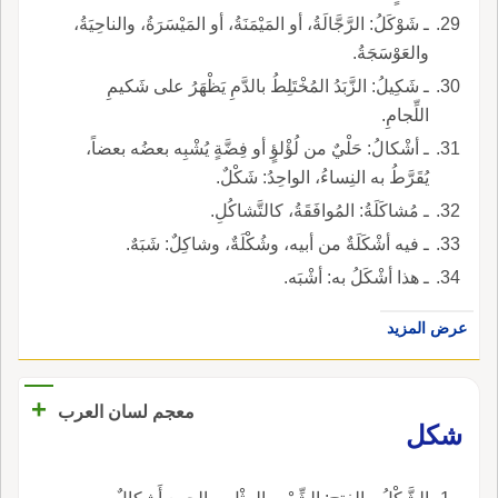
ـ شَوْكَلُ: الرَّجَّالَةُ، أو المَيْمَنَةُ، أو المَيْسَرَةُ، والناحِيَةُ،
والعَوْسَجَةُ.
ـ شَكِيلُ: الزَّبَدُ المُخْتَلِطُ بالدَّمِ يَظْهَرُ على شَكيمِ
اللِّجامِ.
ـ أشْكالُ: حَلْيٌ من لُؤْلؤٍ أو فِضَّةٍ يُشْبِه بعضُه بعضاً،
يُقَرَّطُ به النِساءُ، الواحِدُ: شَكْلٌ.
ـ مُشاكَلَةُ: المُوافَقَةُ، كالتَّشاكُلِ.
ـ فيه أشْكَلَةٌ من أبيه، وشُكْلَةٌ، وشاكِلٌ: شَبَهٌ.
ـ هذا أشْكَلُ به: أشْبَه.
عرض المزيد
+
معجم لسان العرب
شكل