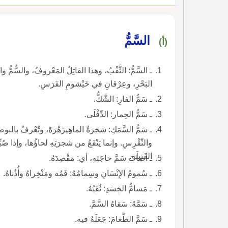
السَّمُّ
(أ)
ـ السَّمُّ: الثَّقْبُ، وهذا القاتِلُ المَعْروفُ، والسُّمُّ
البَحْرِ، وعِرْقانِ في خَيْشومِ الفَرَسِ.
ـ سَمُّ الفارِ: الشَّكُّ.
ـ سَمُّ الحِمار: الدِّفْلَى.
ـ سَمُّ السَّمَكِ: شجَرَةُ الماهِيزَهْرَةَ، وتُعْرفُ بالبوصير
والنِّقْرِسِ. وإنما يَنْفَعُ من شجرَتِهِ لحاؤُها، وإذا صُيِّ
الفَتيلَةِ.
ـ أصابَ سَمَّ حاجَتِهِ، أي: مَقْصِدَهُ.
ـ سُمومُ الإِنْسَانِ وسِمامُهُ: فَمُه ومَنْخِراهُ وأُذُناهُ.
ـ مَسامُّ الجَسَدِ: ثُقَبُهُ.
ـ سَمَّهُ: سَقاهُ السَّمَّ.
ـ سَمَّ الطَّعامَ: جَعَلَهُ فيه.