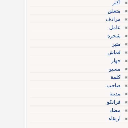
أكثر
متعلق
مرادف
عامل
شجرة
مثير
قماش
جهاز
مسيو
كلمة
صاحب
مدينة
فرانكو
مضاد
ارتقاء