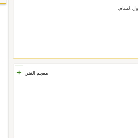
عول مُسام.
+
معجم الغني