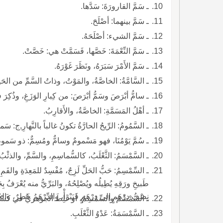
ـ سَمَّ القارورَةَ: سَدَّها.
ـ سَمَّ بينهما: أصْلَحَ.
ـ سَمَّ الشيء: أصْلَحَهُ.
ـ سَمَّ النِّعْمَةَ: خَصَّها، فَسَمَّتْ هي: خَصَّتْ.
ـ سَمَّ الأَمْرَ سَبَرَهُ، ونَظَرَ غَوْرَهُ.
ـ السَّامَّةُ: الخاصَّةُ، والمَوْتُ، وذاتُ السَّمِّ من الحَ
ـ سامُّ أبْرَصَ وسَمُّ أبْرَصَ: من كِبارِ الوَزَغِ، وذُك
ـ أهْلُ المَسَمَّةِ: الخاصَّةُ، والأَقارِبُ.
ـ السَّمُومُ: الرِّيحُ الحارَّةُ تكونُ غالباً بالنَّهارِ,ج: سَما
ـ سُمَّ يَوْمُنَا، فهو مَسْمومٌ وسامٌّ ومُسِمٌّ: ذو سَموم
ـ السَّمْسَمُ: الثَّعْلَبُ، كالسُّماسِمِ، والسَّمِّ، والذئْبُ
ـ السِّمْسِمُ: حَبُّ الحَلِّ لَزِجٌ، مُفْسِدٌ للمَعِدَةِ والفَم
طَبيخِ ورَقِهِ يُطِيلُه ويُصْلِحُهُ، والبَرِّيُّ منه يُعْرَفُ 
نِصْفِ دِرْهَمٍ إلى دِرْهَمٍ فَيَبْرَأْ، والدِّرْهَمُ خَطِرٌ، 
ـ السُّمْسُمُ والسِّمْسِمُ، أو غَلِطَ الجوهريُّ في كَسْر
ـ السَّمْسَمَةُ: عَدْوُ الثَّعْلَبِ.