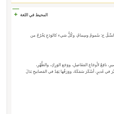
+
المحيط في اللغة
 والسِّمُّ, ج: سُمومٌ وسِمامٌ، وكُلُّ شيء كالوَدَعِ يَخْرُجُ من
ِ، نافِعٌ لأَوجَاعِ المَفَاصِلِ، ووَجَع الوَرِكِ، والظَّهْرِ،
رَ في غَديرٍ، أسْكَرَ سَمَكَهُ، ووَرَقُها يَقِدُ في المَصابيحِ بَدَلَ