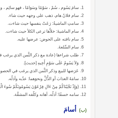
سامَ يَسُوم ، سُمْ ، سَوْمًا وسَوَامًا ، فهو سائِم ،
سام فلانٌ هام، ذهب على وجهه حيث شاء.
سامتِ الماشيةُ: رَعَتْ بنفسها حيث شاءت.
سام الماشيةَ: خلاَّها ترعى الكلأ حيث شاءت.
سام ناقته على الحوض: عرضها عليه.
سام السِّلعةَ.
طلب شراءها (عادة مع ذكر الثَّمن الذي يرغب ف
وَلاَ يَسُومُ عَلَى سَوْمِ أَخِيهِ [حديث].
عَرَضها للبيع وذكر الثَّمن الذي يرغب في الحصو
سامَهُ العذابَ أو الذُّلَّ ونحوَهما: عذّبه وأذلّه.
{وَإِذْ نَجَّيْنَاكُمْ مِنْ ءَالِ فِرْعَوْنَ يَسُومُونَكُمْ سُوءَ الْ
سامه خسفًا: أذلّه، أهانه وكلّفه المشقَّة.
أسامَ
(ب)