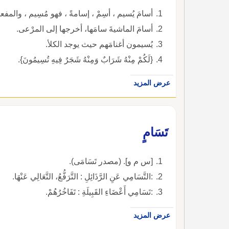
أسامَ يُسيم ، أسِمْ ، إسامةً ، فهو مُسِيم ، والمف
أسامَ الماشيةَ سامَها، أخرجها إلى المرْعى.
يُسيمون أغنامَهم حيث يوجد الكلأ.
{لَكُمْ مِنْهُ شَرَابٌ وَمِنْهُ شَجَرٌ فِيهِ تُسِيمُونَ}.
عرض المزيد
تَسَامٍ
[س م و]. (مصدر تَسَامَى).
:التَّسَامِي عَنِ الرَّذَائِلِ : التَّرَفُّعُ، التَّعَالِي عَنْهَا.
:تَسَامِي أَعْضَاءِ القَبِيلَةِ : تَفَاخُرُهُمْ.
عرض المزيد