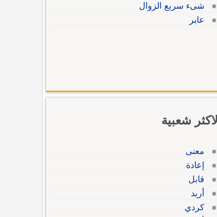
شىء سريع الزوال
عابر
لاكثر شعبية
معنى
إعادة
قابل
أريد
كردي