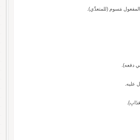
 والمفعول مَسوم (للمتعدِّي).
ي دفعه).
ل عليه.
عَذَابِ}.