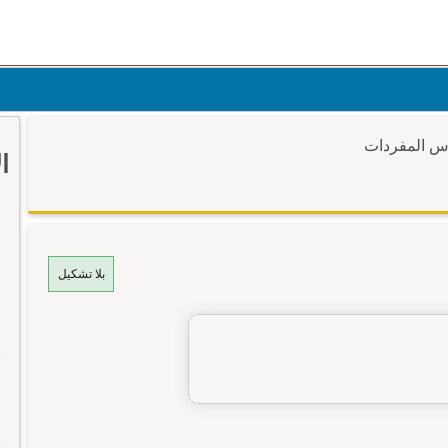
وس المفردات
ا
بلا تشكيل