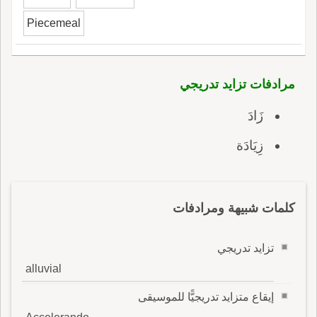
Piecemeal
مرادفات تزايد تدريجي
زَادَ
زِيَادَة
كلمات شبيهة ومرادفات
تزايد تدريجي
alluvial
إيقاع متزايد تدريجيًّا للموسيقى