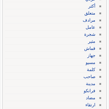
أكثر
متعلق
مرادف
عامل
شجرة
مثير
قماش
جهاز
مسيو
كلمة
صاحب
مدينة
فرانكو
مضاد
ارتقاء