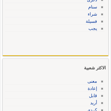
سنام
شراء
فسيلة
يجب
الاكثر شعبية
معنى
إعادة
قابل
أريد
كردي