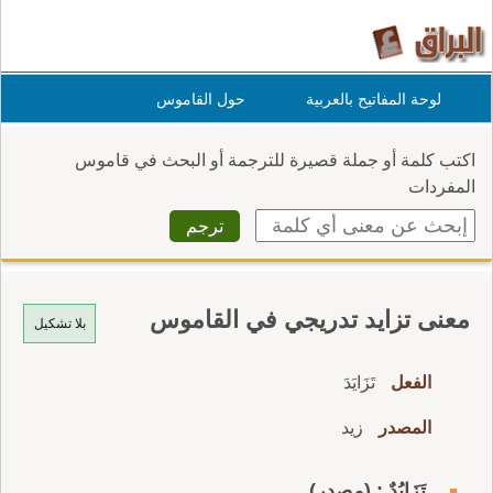
لوحة المفاتيح بالعربية
حول القاموس
اكتب كلمة أو جملة قصيرة للترجمة أو البحث في قاموس
المفردات
معنى تزايد تدريجي في القاموس
بلا تشكيل
الفعل
تَزَايَدَ
المصدر
زيد
تَزَايُدٌ : (مصدر)