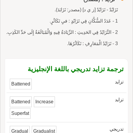
تَزَايُدٌ - تَزَايُدٌ [ز ي د] (مصدر: تَزَايَدَ).
1 - عَدَدُ السُّكَّانِ فِي تَزَايُدٍ : فيِ تَكَاثُرٍ.
2 - التَّزَايُدُ فِي الحَدِيثِ : الزِّيَادَةُ فِيهِ وَالْمُبَالَغَةُ إِلَى حَدِّ الكَذِبِ.
3 - تَزَايُدُ الْمَعَارِفِ : تَكَاثُرُهَا.
ترجمة تزايد تدريجي باللغة الإنجليزية
تزايد
Battened
تزايد
Battened
Increase
Superfat
تدريجي
Gradual
Gradualist