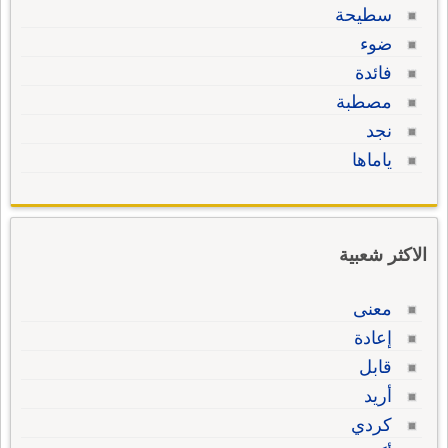
سطيحة
ضوء
فائدة
مصطبة
نجد
ياماها
الاكثر شعبية
معنى
إعادة
قابل
أريد
كردي