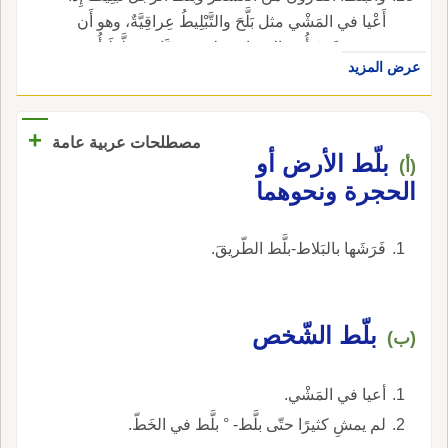
أَعْيا في المَشْي مثل بَلَّحَ والتَّبْلِيطُ عِراقِيَّةٌ، وهو أَن
يَضرب فَرْعَ أُذن الإِنسان بطرَفِ سَبَّابته وبَلَّطَ أُذنه
عرض المزيد
تَبْلِيطاً: ضربها بطرف سبابته ضرباً يوجعه والبَلْطُ
والبُلْطُ: المِخْراطُ، وهو الحديدة التي يَخْرُطُ به
الخَرَّاطُ، عَرَبية؛ قال والبلْطُ يَبْرِي حُبَرَ الفَرْفار
+
مصطلحات عربية عامة
والبَلُّوطُ: ثمر شَجر يؤْكل ويدبَغُ بقِشْره والبَلاطُ: اسم
بلّط الأرض أو
(أ)
موضع؛ قال لولا رَجاؤُكَ ما زُرْنا البَلاطَ، ول كان
الحجرة ونحوهما
البَلاطُ لَنا أَهلاً، ولا وَطَن.
فَرَشَها بالبَلاط-بلَّط الطّريقَ.
بلّط الشّخص
(ب)
أعيا في المَشْي.
لم يمشِ كثيرًا حتّى بلَّط- ° بلَّط في الخَطّ.