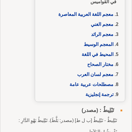
في القواميس
معجم اللغة العربية المعاصرة
معجم الغني
معجم الرائد
المعجم الوسيط
المحيط في اللغة
مختار الصحاح
معجم لسان العرب
مصطلحات عربية عامة
ترجمة إنجليزية
تَبْلِيطٌ : (مصدر)
تَبْلِيطٌ - تَبْلِيطٌ [ب ل ط] (مصدر: بَلَّطَ). تَبْلِيطُ بَهْوِ الدَّارِ :
تَفْرِيشُهُ بِالبَلاَطِ.