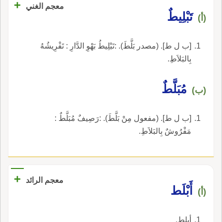
+
معجم الغني
تَبْلِيطٌ
(أ)
[ب ل ط]. (مصدر بَلَّطَ). :تَبْلِيطُ بَهْوِ الدَّارِ : تَفْرِيشُهُ
بِالبَلاَطِ.
مُبَلَّطٌ
(ب)
[ب ل ط]. (مفعول مِنْ بَلَّطَ). :رَصِيفٌ مُبَلَّطٌ :
مَفْرُوشٌ بِالبَلاَطِ.
+
معجم الرائد
أَبْلَط
(أ)
أبلط.