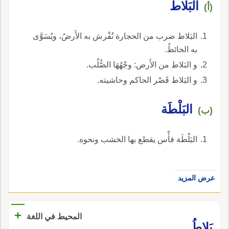
البَلاط
(أ)
البَلاط ضرب من الحجارة تُفْرش به الأَرضُ، ويُسَوَّى
به الحائطُ.
و البَلاط من الأَرض: وجْهُهَا الصُّلْب.
و البَلاط قَصْر الحاكم وحاشيته.
البَلْطَة
(ب)
البَلْطَة فأْس يقطع بها الخشب ونحوه.
عرض المزيد
+
المحيط في اللغة
بَلاطُ