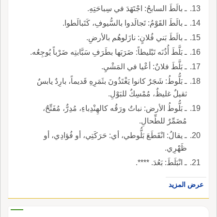
ـ بالَطَ السابحُ: اجْتَهَدَ في سِباحَتِهِ.
ـ بالَطَ القَوْمُ: تَجالَدوا بالسُّيوفِ، كَتَبالَطوا.
ـ بالَطَ بَني فُلانٍ: نازَلوهُم بالأرضِ.
ـ بَلَّطَ أُذُنَه تَبْليطاً: ضَرَبَها بطَرَفِ سَبَّابتِه ضَرْباً يُوجِعُه.
ـ بَلَّطَ فلانٌ: أعْيا في المَشْيِ.
ـ بَلُّوطُ: شَجَرٌ كانوا يَغْتَذُونَ بثَمَرِهِ قَديماً، بارِدٌ يابسٌ
ثقيلٌ غليظٌ، مُمْسِكٌ للبَوْلِ.
ـ بَلُّوطُ الأرض: نباتٌ ورَقُه كالهِنْدِباءِ، مُدِرٌّ، مُفَتِّحٌ،
مُضَمِّرٌ للطِّحالِ.
ـ يقالُ: انْقَطَعَ بَلُّوطي، أي: حَرَكَتِي، أو فُؤادِي، أو
ظَهْرِي.
ـ انْبَلَطَ: بَعُدَ. ****.
عرض المزيد