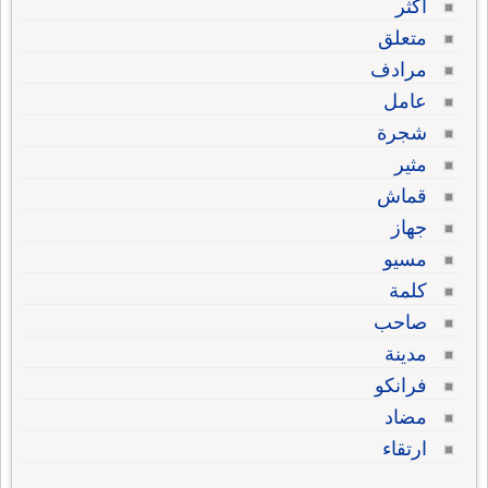
أكثر
متعلق
مرادف
عامل
شجرة
مثير
قماش
جهاز
مسيو
كلمة
صاحب
مدينة
فرانكو
مضاد
ارتقاء