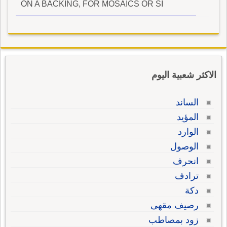
ON A BACKING, FOR MOSAICS OR SI
الاكثر شعبية اليوم
الساند
المؤيد
الوارد
الوصول
انحرف
ترادف
دكة
رصيف مقهى
زود بمصاطب