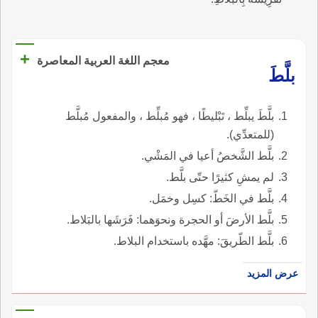
+
معجم اللغة العربية المعاصرة
بلَّطَ
بلَّطَ يبلِّط ، تَبْليطًا ، فهو مُبلِّط ، والمفعول مُبلَّط
(للمتعدِّي).
بلَّط الشَّخصُ أعيا في المَشْي.
لم يمشِ كثيرًا حتّى بلَّط.
بلَّط في الخَطّ: كسِل وخمَل.
بلَّط الأرضَ أو الحجرة ونحوَهما: فَرَشَها بالبَلاط.
بلَّط الطّريقَ: مهَّده باستخدام البلاط.
عرض المزيد