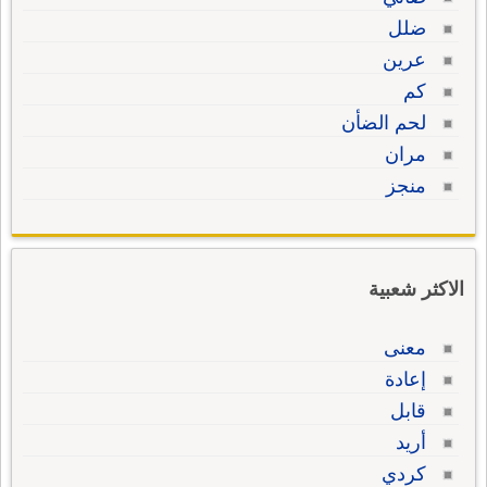
ضلل
عرين
كم
لحم الضأن
مران
منجز
الاكثر شعبية
معنى
إعادة
قابل
أريد
كردي