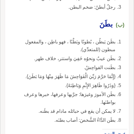
رجلٌ أبطنُ: ضخم البطن.
بطَنَ
(ب)
بطَنَ يَبطُن ، بُطونًا وبَطْنًا ، فهو باطِن ، والمفعول
مبطون (للمتعدِّي).
بطَن عيبٌ ونحوُه خَفِيَ واستتر، خلاف ظهر.
بطَنت الفواحِشُ.
{إِنَّمَا حَرَّمَ رَبِّيَ الْفَوَاحِشَ مَا ظَهَرَ مِنْهَا وَمَا بَطَنَ}.
{وَذَرُوا ظَاهِرَ الإِثْمِ وَبَاطِنَهُ}.
بطَن الأمورَ وغيرَها: جرَّبها وعرفها، خبرها وعرف
بواطنَها.
لا يمكن أن يقع في حبائله مادام قد بطَنه.
بطَن الدَّاءُ الشَّخصَ: أصاب بطنَه.
عرض المزيد