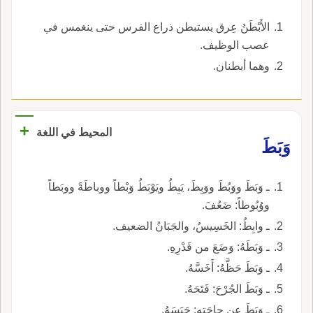
الأَبْطَنُ عِرق يستبطن ذراع الفرس حتى ينغمس في
عصب الوظيف.
وهما أبطنان.
+
المحيط في اللغة
وَبَطَ
ـ وَبَطَ ووَبُطَ ووَبِطَ، يَبِطُ ويَوْبَطُ وَبْطاً ووباطَةً ووبَطاً
ووُبُوطاً: ضَعُفَ.
ـ وابِطُ: الخَسِيسُ، والجَبَانُ الضعيف.
ـ وَبَطَهُ: وَضَعَ من قَدْرِهِ.
ـ وَبَطَ حَظَّهُ: أَخَسَّهُ.
ـ وَبَطَ الجُرْحَ: فَتَحَهُ.
ـ وَبَطَ عن حاجَتِهِ: حَبَسَهُ.