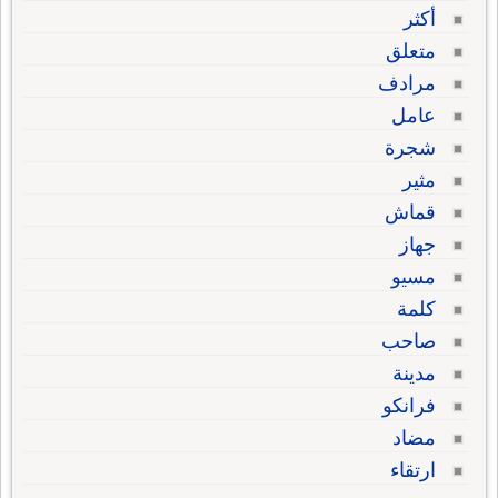
أكثر
متعلق
مرادف
عامل
شجرة
مثير
قماش
جهاز
مسيو
كلمة
صاحب
مدينة
فرانكو
مضاد
ارتقاء