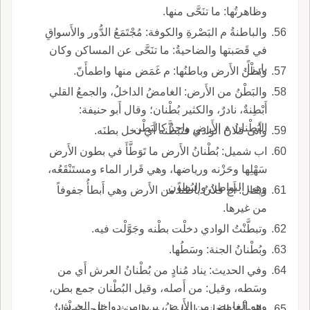
وظاهرتُها: ما تنَحَّى منها.
والباطنةُ م البَصْرةِ والكوفة: مُجْتَمَعُ الدُّور والأَسواقِ
في قَصَبتها والضاحيةُ: ما تنَحَّى عن المساكن وكان
بارزاً.
وبَطْنُ الأَرض وباطنُها: م غَمَض منها واطمأَنّ.
والبَطْنُ من الأَرض: الغامضُ الداخلُ، والجمعُ القلي
أَبْطِنةٌ، نادرٌ، والكثير بُطْنان؛ وقال أَبو حنيفة:
البُطْنانُ م الأَرض واحدٌ كالبَطْن.
وأَتى فلانٌ الوادي فتَبَطَّنه أَي دخل بطنَه.
اب شميل: بُطْنانُ الأَرض ما تَوَطَّأَ في بطون الأَرض
سَهْلِها وحَزْنه ورياضها، وهي قَرار الماء ومستَنْقَعُه،
وهي البواطنُ والبُطون.
ويقال: أَخ فلانٌ باطناً من الأَرض وهي أَبطأُ جفوفاً
من غيرها.
وتبطَّنْتُ الوادي دخلْت بطْنه وجَوَّلْت فيه.
وبُطْنانُ الجنة: وسَطُها.
وفي الحديث: يناد مُنادٍ من بُطْنانُ العرش أَي من
وسَطه، وقيل: من أَصله، وقيل البُطْنان جمع بطن،
وهو الغامض من الأَرض، يريد من دواخل العرش؛
والبَطْنُ: الجانب الطويلُ من الريش، والجم بُطْنانٌ