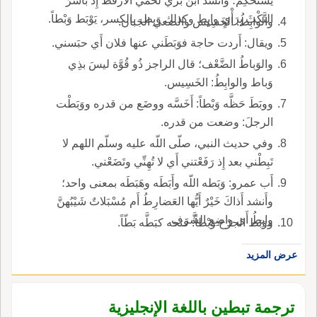
يَسْتَحْكِم؛ وأَنشد ابن بري لحمي الأَرقط إِذْ باشَرَ
النَّكْثَ بِرَأْيٍ وابِط وكذلك وَبِط، بالكسر، يَوْبَط وَبْطاً.
والوابِطُ: الخَسِيس والضعي الجَبان.
ويقال: أَردت حاجة فوَبَطَني عنها فلان أَي حبَسني.
والوَباطُ الضَّعْف؛ قال الراجز ذُو قُوَّة ليسَ بذِي
وَباط والوابِطُ: الخَسِيس.
ووبَطَ حَظَّه وَبْطاً: أَخَسَّه ووضَع من قدره ووَبَطْت
الرجلَ: وضعت من قدره.
وفي حديث النبي، صلّى اللّه عليه وسلّم اللهم لا
تَبِطْني بعد إِذ رَفَعْتني أَي لا تُهِنِّي وتَضَعْني.
أَب عمرو: وَبَطه اللّه وأَبَطَه وهَبَطَه بمعنى واحد؛
وأَنشد أَذاكَ خَيْرٌ أَيُّها العَضارِطُ أَم مُسْبَلاتٌ شَيْبُهنَّ
وابِطُ أَي واضِِع الشَّرَفِ.
ووَبَط الجرْحَ وَبْطاً: فتحه كبَطَّه بَطّاً.
عرض المزيد
ترجمة تبطين باللغة الإنجليزية