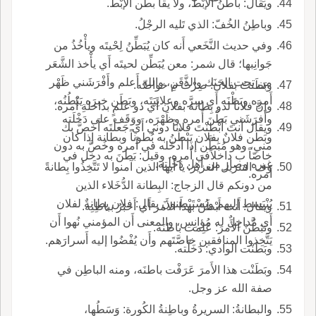
ويقال: باطنُ الإبْط، ولا يقا بطْن الإبْط.
وباطِنُ الخُفّ: الذي تَليه الرجْلُ.
وفي حديث النَّخَعي أَنه كان يُبَطِّنُ لِحْيتَه ويأْخُذُ من
جَوانِبها؛ قال شمر: معن يُبَطِّن لحيتَه أَي يأْخذ الشَّعَر
من تحت الحَنَك والذَّقَنِ، والله أَعلم وأَفْرَشَني ظَهْر
وبَطَنتُ بفلان: صِرْتُ م خواصِّه.
أَمرِه وبَطْنَه أَي سِرَّه وعلانِيَتَه، وبَطَن خبرَه يَبْطُنُه،
وإنَّ فلاناً لذو بِطانة بفلان أَي ذو علمٍ بداخلةِ أَمره.
وأَفرَشَني بَطْنَ أَمره وظَهْرَه، ووَقَف على دَخْلَته
ويقال أَنتَ أَبْطنْتَ فلاناً دوني أَي جَعلْتَه أَخَصَّ بك
وبَطَن فلانٌ بفلان يَبْطُنُ به بُطوناً وبطانة إذا كان
مني، وهو مُبَطَّن إذا أَدخَله في أَمره وخُصَّ به دون
خاصّاً ب داخلاًفي أَمره، وقيل: بَطَنَ به دخل في
غيره وصار من أَهل دَخْلَتِه.
وف التنزيل العزيز: يا أَيها الذين آمنوا لا تَتَّخِذُوا بِطانةً
أَمره.
من دونكم قال الزجاج: البِطانة الدُّخَلاء الذين
يُنْبَسط إليهم ويُسْتَبْطَنونَ يقال: فلان بِطانةٌ لفلان
ويقال: أَنت أَبْطَنُ بهذا الأَمر أَي أَخبَرُ بباطِنِه.
أَي مُداخِلٌ له مُؤانِس، والمعنى أَن المؤمني نُهوا أَن
وتبَطَّنْ الأَمرَ: عَلِمت باطنَه.
يَتَّخِذوا المنافقين خاصَّتَهم وأَن يُفْضُوا إليه أَسرارَهم.
وبَطَنْت الوادي: دَخَلْته.
وبَطَنْت هذا الأَمرَ عَرَفْت باطنَه، ومنه الباطِن في
صفة الله عز وجل.
والبطانةُ: السريرةُ وباطِنةُ الكُورة: وَسَطُها،