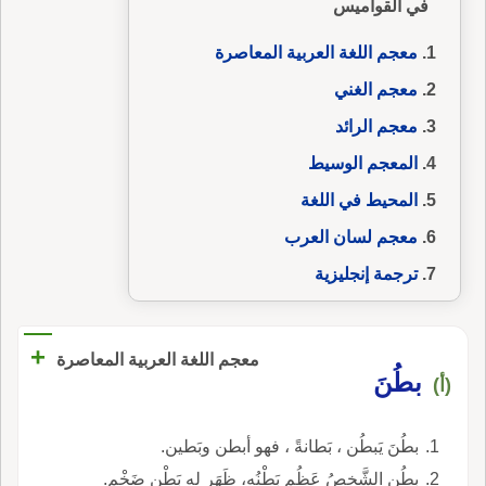
في القواميس
معجم اللغة العربية المعاصرة
معجم الغني
معجم الرائد
المعجم الوسيط
المحيط في اللغة
معجم لسان العرب
ترجمة إنجليزية
+
معجم اللغة العربية المعاصرة
بطُنَ
(أ)
بطُنَ يَبطُن ، بَطانةً ، فهو أبطن وبَطين.
بطُن الشَّخصُ عَظُم بَطْنُه، ظَهَر له بَطْن ضَخْم.