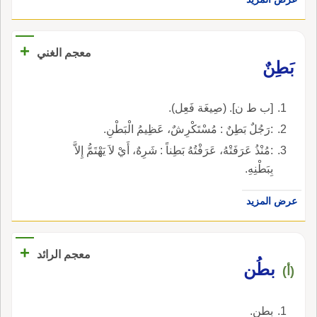
+
معجم الغني
بَطِنٌ
[ب ط ن]. (صِيغَة فَعِل).
:رَجُلٌ بَطِنٌ : مُسْتَكْرِشٌ، عَظِيمُ الْبَطْنِ.
:مُنْذُ عَرَفَتْهُ، عَرَفْتُهُ بَطِناً : شَرِهٌ، أَيْ لاَ يَهْتَمُّ إِلاَّ
بِبَطْنِهِ.
عرض المزيد
+
معجم الرائد
بطُن
(أ)
بطن.