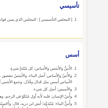
تأسيسي
[ المجلس التأسيسي ] : المجلس الذي يسن قوانين
أسس
الأُسُّ والأَسَس والأَساس: كل مُبْتَدَإِ شيءٍ.
الأَساس أُسس مثل قَذال وقُذُل، وجمع الأَسَس آساس مثل سبب وأَسباب.
والأَسيس: أَصل كل شيء.
وأُسّ الإِنسان: قلبه لأَنه أَول مُتَكَوّ في الرحم،
وأُسُّ البناء: مُبْتَدَؤُه؛ أَنش ابن دريد، قال: وأَحْسِب