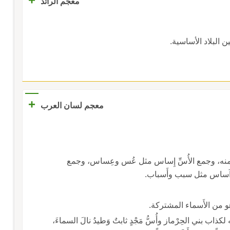
معجم الرائد
 البلاد الأساسية.
+
معجم لسان العرب
والأُسّ والأَساس: أَصل البناء، والأَسَسُ مقصور منه، وجمع الأُسِّ إِساس مثل عُس وعِساس، وجمع
 وهو من الأَسماء المشتركة.
ُه لكذاب بني الحِرْماز وأُسُّ مَجْدٍ ثابتٌ وَطيدُ نالَ السماءَ،