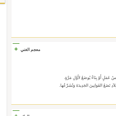
+
معجم الغني
عَمَلٍ أَوْ بِنَاءٌ يُوضَعُ لأَوَّلِ مَرَّةٍ.
لاَدِ تَضَعُ القَوَانِينَ الجَدِيدَةَ وَتُشَرِّعُها.
+