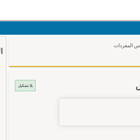
وس المفردات
ا
س
بلا تشكيل