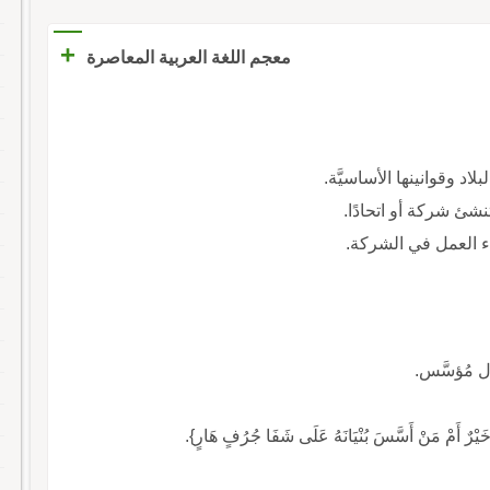
+
معجم اللغة العربية المعاصرة
اد وقوانينها الأساسيَّة.
تنشئ شركة أو اتحادًا.
دء العمل في الشركة.
ول مُؤسَّس.
َيْرٌ أَمْ مَنْ أَسَّسَ بُنْيَانَهُ عَلَى شَفَا جُرُفٍ هَارٍ}.