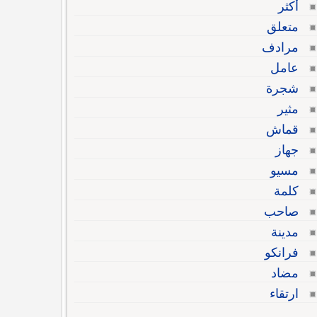
أكثر
متعلق
مرادف
عامل
شجرة
مثير
قماش
جهاز
مسيو
كلمة
صاحب
مدينة
فرانكو
مضاد
ارتقاء