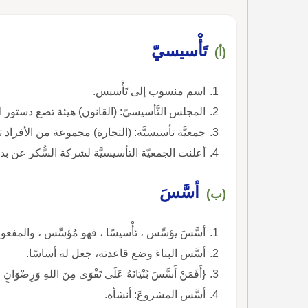
تَأْسيسيّ
(أ)
اسم منسوب إلى تَأْسيس.
المجلس التَّأسيسيّ: (القانون) هيئة تضع دستور البل
جمعيَّة تأسيسيَّة: (التجارة) مجموعة من الأفراد 
أعلنت الجمعيّة التأسيسيَّة لشركة السُّكر عن ب
أسَّسَ
(ب)
أسَّسَ يؤسِّس ، تَأْسيسًا ، فهو مُؤسِّس ، والمفع
أسَّس البناءَ وضع قاعدته، جعل له أساسًا.
{أَفَمَنْ أَسَّسَ بُنْيَانَهُ عَلَى تَقْوَى مِنَ اللهِ وَرِضْوَانٍ خ
أسَّس المشروعَ: أنشأه.