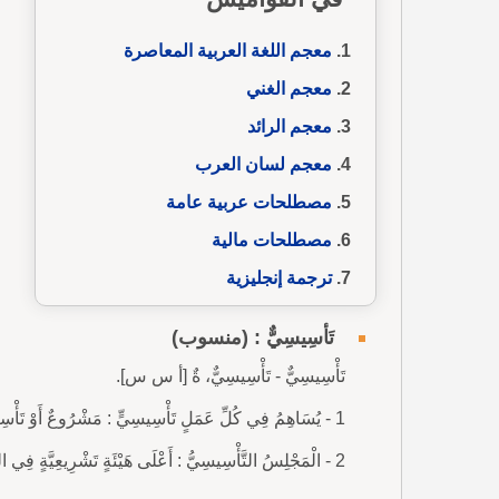
معجم اللغة العربية المعاصرة
معجم الغني
معجم الرائد
معجم لسان العرب
مصطلحات عربية عامة
مصطلحات مالية
ترجمة إنجليزية
تَأْسِيسِيٌّ : (منسوب)
تَأْسِيسِيٌّ - تَأْسِيسِيٌّ، ةٌ [أ س س].
1 - يُسَاهِمُ فِي كُلِّ عَمَلٍ تَأْسِيسِيٍّ : مَشْرُوعٌ أَوْ تَأْسِيسُ عَمَلٍ أَوْ بِنَاءٌ يُوضَعُ لأَوَّلِ مَرَّةٍ.
2 - الْمَجْلِسُ التَّأْسِيسِيُّ : أَعْلَى هَيْئَةٍ تَشْرِيعِيَّةٍ فِي البِلاَدِ تَضَعُ القَوَانِينَ الجَدِيدَةَ وَتُشَرِّعُها.