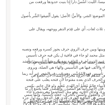
فَرْعُه مَدِيد وقد أَسَّ البناءَ يَؤُسُّه أَسّاً وأَسَّسَه تأْسيساً، الليث: أَسَّسْ داراً إِذا بنيت حدودها ورفعت من
يء.
ا الموضع: الشر، والأَسُّ: الأَصل؛ يقول أَلْصِقوا الشَّر بأُصول
ر وإِسِّ الدهر، ثلاث لغات، أَي على قِدَم الدهر ووجهه، ويقال على
قافية وبينها وبين حرف الروي حرف يجوز كسره ورفعه ونصبه
ما مثل محمد لو جاء في قافية ل يكن فيه حرف تأْسيس
عبيد الروي حرف القافية نفسها، ومنها التأْسيس؛ وأَنشد
صدر اسماً له، وبعضهم يقول أَلف التأْسيس، فإِذا كا
الباء والأَلف فيها هي التأْسيس والهاء هي الصلة، ويروى
ر تأْسيس فهو المُؤَسَّس وهو عيب في الشعر غير أَنه ربما
سيس عندهم قد أَجروه مجرى الأَسماء، لأَن الجمع في
 الحرف الذي بعده مفتوحاً لأَن فتحه يغلب على فتحة
يه.
بياء خاتَمُ مُعَلِّمٌ آيَ الهُدى مُعَلَّم ولو قال خاتِم، بكسر
فإِن الأَصل إِنما هو المصدر، والمصدر قلما يجمع إِل ما
مزة، ولذلك أَجازه، وهو مثل السَّأْسَم، وهي شجرة جاء
 والعقول وأَسَّسَ بالحرف: جعله تأْسيساً، وإِنما سمي
أْسيس في القافية الحرف الذي قبل الدخيل، وه أَول جزء
تأْسيساً لأَنه اشتق م أُسِّ الشيء؛ قال ابن جني: أَلف التأْسيس كأَنها أَلف وأَصلها أُخذ من أُسّ الحائط
) من أَلف التأْسيس، فأَما الفتحة قبلها فجزء منها والأَسُّ والإِسُّ والأُسُّ: الإِفساد بين الناس، أَسَّ بينهم يَؤُ
فية هو الأَل التي ليس بينها وبين حرف الروي إِلا حرف