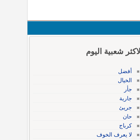
لاكثر شعبية اليوم
أفضل
الخيال
جأر
جارية
جريئ
حان
كرباج
لا يعرف الخوف