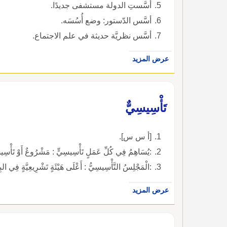
أسَّستِ الدولة مستشفى جديدًا.
أسَّس الدّستور: وضع أُسُسَه.
أسَّس نظريَّة حديثة في علم الاجتماع.
عرض المزيد
تَأْسِيسِيٌّ
[أ س س].
:يُسَاهِمُ فِي كُلِّ عَمَلٍ تَأْسِيسِيٍّ : مَشْرُوعٌ أَوْ تَأْسِيسُ 
:الْمَجْلِسُ التَّأْسِيسِيُّ : أَعْلَى هَيْئَةٍ تَشْرِيعِيَّةٍ فِي البِ
عرض المزيد