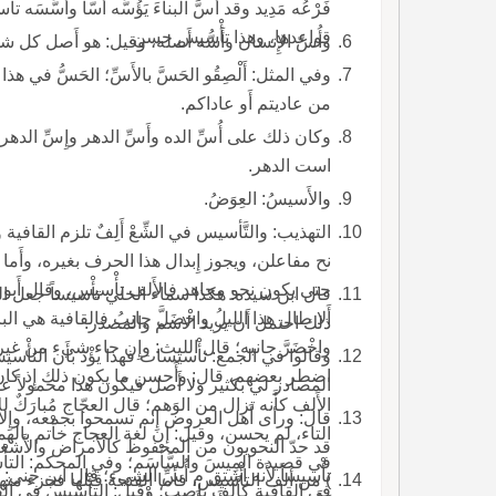
قواعدها، وهذا تأْسيس حسن.
وأُسّ الإِنسان وأَسُّه أَصله، وقيل: هو أَصل كل ش
وفي المثل: أَلْصِقُو الحَسَّ بالأَسِّ؛ الحَسُّ في هذ
من عاديتم أَو عاداكم.
وكان ذلك على أُسِّ الده وأَسِّ الده
است الدهر.
والأَسيسُ: العِوَضُ.
التهذيب: والتَّأسيس في الشِّعْ أَلِفٌ تلزم ال
نح مفاعلن، ويجوز إِبدال هذا الحرف بغيره، وأَ
حتى يكون نحو مجاهد فالأَلف تأْسيس، وقال أَبو 
قال ابن سيده: هكذا سماء الخلي تأْسيساً جعل الم
أَلا طال هذا الليلُ واخْضَلَّ جانِبُ فالقافية هي 
ذلك احتمل أَن يريد الاسم والمصدر.
واخْضَرَّ جانبه؛ قال الليث: وإِن جاء شيء من غي
وقالوا في الجمع: تأْسيسات فهذا يؤْذ بأَن التأْ
اضطر بعضهم، قال: وأَحسن ما يكون ذلك إِذ كان
المصادر لي بكثير ولا أَصل فيكون هذا محمولاً عل
الأَلف كأَنه تزال من الوَهم؛ قال العجّاج مُبارَكٌ للأَن
قال: ورأى أَهل العروض إِنم تسمحوا بجمعه، وإِلا 
التاء، لم يحسن، وقيل: إن لغة العجاج خأْتم باله
قد حدّ النحويون من المحفوظ كالأَمراض والأَشغال
في قصيدة المِيسَ والسَّأْسَم؛ وفي المحكم: الت
في القافية كأَلف ناصب؛ وقيل: التأْسيس في القا