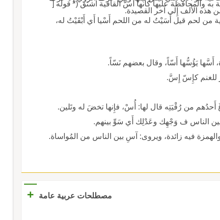
وأَساسه، وذلك أَن أَلف التأْسيس لتقدّمها والعناية به والمحافظة عليها كأَنها أُسُّ القافية اشتق (* قوله [
د من هذه الأَلف إِلى آخر القصيدة.
ة من لحم قيل أَسَيْتُ له من اللحم أَسْيا أَي أَبْقَيْتُ له،
سَّها يَؤُسُّها أَسّاً، وقال بعضهم نَسّاً.
للغنم كإِسّ إِسَّ.
 أَحدُهم من رُقْيَتِه قال لها: أُسْ، فإِنها تخضَ له وتَلين.
ويروى: آسِ بين الناس من المُواساة.
+
مصطلحات عربية عامة