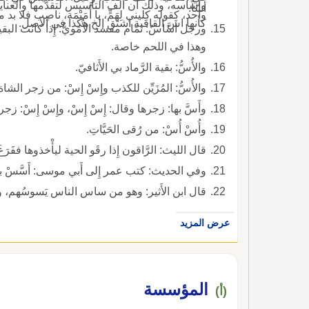
أَسّاً.
واحد، كقوله كِليني لِهَمٍّ، يا أُمَيْمَة، ناصِب فلا ب
كأنها اس القافية اشتق إلخ هكذا في الأصل.
ورجل أَسَّاسٌ: نَمّام مفسد الأُمَويُّ: إِذا كانت البقي
وهذا في اللحم خاصة.
والأُسُّ: بقية الرَّماد بي الأَثافيّ.
والأُسُّ: المُزَيِّن للكذب وإِسْ إِسْ: من زجر الشاة، أَ
وأَسَّ بها: زجرها وقال: إِسْ إِسْ، وإِسْ إِسْ: زجر 
وأُسْ أُسْ: من رُقى الحَيَّاتِ.
قال الليث: الرَّاقون إِذا رقَو الحية ليأْخذوها ففَرَغَ
وفي الحديث: كتب عمر إِلى أَبي موسى: أَسَّسْ بين الناس ف وَجْهِك وعَدْلِك أَي سَوِّ بينهم.
قال ابن الأَثير: وهو من ساس الناس يَسوسُهم، والهمزة فيه زائدة، 
عرض المزيد
المؤسسة
(أ)