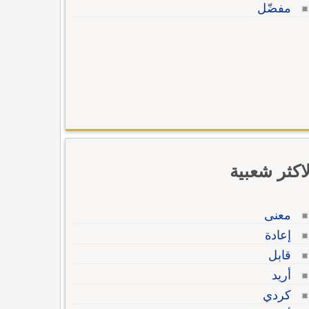
مفضّل
لاكثر شعبية
معنى
إعادة
قابل
أريد
كردي