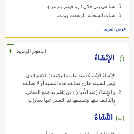
نشأ في بني فلان : ربا فيهم وترعرع.
نشأت السحابة : ارتفعت وبدت.
عرض المزيد
+
المعجم الوسيط
الإِنْشَاءُ
(أ)
الإِنْشَاءُ الإِنْشَاءُ (عند علماء البلاغة) : الكلام الذي
ليس لنسبته خارج تطابقه هذه النسبة أَو لا تطابقه.
و الإِنْشَاءُ (عند الأُدباء) : فن يُعْلم به جَمْع المعاني
والتأْليف بينها وتنسيقها ثم التعبير عنها بعباراتٍ
أَدبيّة بليغة.
النَّشَاةُ
(ب)