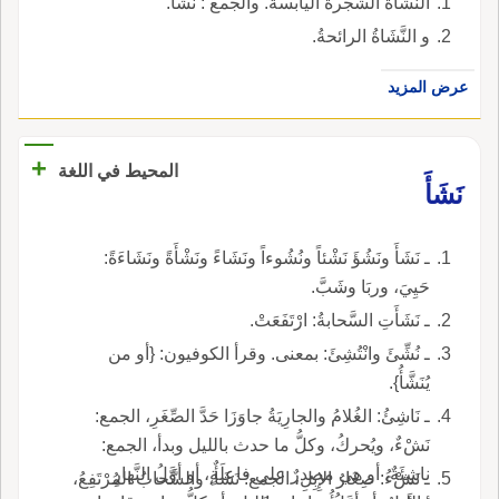
النَّشَاةُ الشَّجرةُ اليابسة. والجمع : نَشاً.
و النَّشَاةُ الرائحةُ.
عرض المزيد
+
المحيط في اللغة
نَشَأَ
ـ نَشَأَ ونَشُؤَ نَشْئاً ونُشُوءاً ونَشَاءً ونَشْأَةً ونَشَاءَةً:
حَيِيَ، وربَا وشَبَّ.
ـ نَشَأَتِ السَّحابةُ: ارْتَفَعَتْ.
ـ نُشِّئَ وانْتُشِئَ: بمعنى. وقرأ الكوفيون: {أو من
يُنَشَّأُ}.
ـ نَاشِئُ: الغُلامُ والجارِيَةُ جاوَزَا حَدَّ الصِّغَرِ، الجمع:
نَشْءٌ، ويُحركُ، وكلُّ ما حدث بالليل وبدأ، الجمع:
ناشِئَةٌ، أو هي مصدرٌ على فاعِلَةٍ، أو أوَّلُ النَّهارِ
ـ نَشْءُ: صِغَارُ الإِبِلِ، الجمع: نَشَأٌ، والسَّحابُ المُرْتَفِعُ،