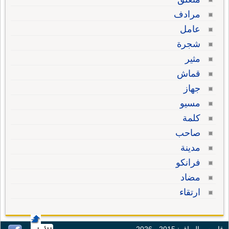
مرادف
عامل
شجرة
مثير
قماش
جهاز
مسيو
كلمة
صاحب
مدينة
فرانكو
مضاد
ارتقاء