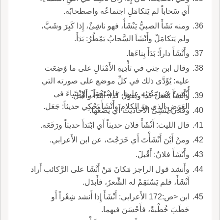
أَي سَحاباً لم يَتكامَلِ اجتماعُه واصطحابُه.
ومنه نَشَأَ الصبيُّ يَنْشَأُ، فهو ناشِئٌ، إِذا كَبِرَ وشَبَّ،
ولم يَتكامَلْ وأَنْشَاَ السَّحابُ يَمْطُرُ: بَدَأَ.
وأَنْشَأَ داراً: بَدَأَ بِناءَها.
وقال ابن جني في تأْدِيةِ الأَمْثالِ على ما وُضِعَت
عليه: يُؤَدَّى ذلك في كلِّ موضع على صورته التي
أُنْشِئَ في مَبْدَئِه عليها، فاسْتَعْمَلَ الإِنْشَاءَ في
وأَنْشَأَ يَفْعَلُ كذا ويقول كذا: ابتَدَأَ وأَقْبَلَ.
العَرَضِ الذي هو الكلام وأَنْشَأَ يَحْكِي حديثاً: جَعَل.
وفلان يُنْشِئُ الأَحاديث أَي يضعُها.
قال الليث: أَنْشَأَ فلان حديثاً أَي ابْتَدأَ حديثاً ورَفَعَه.
ومنْ أَيْنَ أَنْشَأْتَ أَي خَرَجْتَ، عن ابن الأَعرابي.
وأَنْشَأَ فلانٌ: أَقْبلَ.
وأَنشد قول الراجز مَكانَ مَنْ أَنْشَا على الرَّكائب أَراد
أَنْشَأَ، فلم يَسْتَقِمْ له الشِّعرُ، فأَبدَل.
ابن <ص:172 الأَعرابي: أَنْشَأَ إِذا أَنشد شِعْراً أَو
خَطَبَ خُطْبةً، فأَحْسَنَ فيهما.