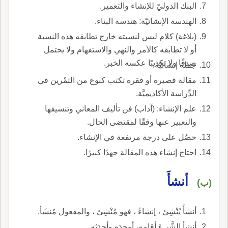
البنك الدوليّ للإنشاء والتعمير.
الهندسة الإنشائيّة: هندسة البناء.
(بلاغة) كلام ليس لنسبته خارج تطابقه هذه النسبة
أو لا تطابقه كالأمر والنهي والاستفهام ولا يحتمل
صدقًا ولا تكذيبًا عكسه الخبر.
جملة إنشائيّة.
مقالة قصيرة أو فقرة تكتب كنوع من التمْرين في
الدِّراسة الأكاديميَّة.
علم الإنشاء: (آداب) فن تأليف المعاني وتنسيقها
والتعبير عنها وفقًا لمقتضى الحال.
حصُل على درجة مرتفعة في الإنشاء.
احتاج إنشاء هذه المقالة جهدًا كبيرًا.
أنشأَ
(ب)
أنشأَ يُنْشِئ ، إنشاءً ، فهو مُنْشِئ ، والمفعول مُنشَأ.
أنشأ الشَّيءَ أقامه، أوجدَه وأحدَثه.