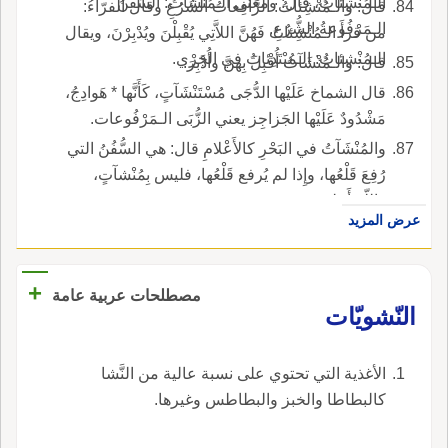
الـمُنْشِئاتُ، قال: ومعنى الـمُنْشَآتُ: السُّفُنُ
قال: والـمُنْشِئاتُ: الرَّافِعاتُ الشُرُعِ وقال الفرّاءُ:
الـمَرْفُوعةُ الشُّرُعِ.
من قرأَ الـمُنْشِئاتُ فَهُنَّ اللاَّتِي يُقْبِلْنَ ويُدْبِرْنَ، ويقال
الـمُنْشِئاتُ: الـمُبْتَدِئاتُ في الجَرْي.
قال: والـمُنْشَآتُ أُقْبِلَ بِهنَّ وأُدْبِرَ.
قال الشماخ عَلَيْها الدُّجَى مُسْتَنْشَآتٍ، كَأَنَّها * هَوادِجُ،
مَشْدُودٌ عَلَيْها الجَزاجِز يعني الزُّبَى الـمَرْفُوعات.
والمُنْشَآتُ في البَحْرِ كالأَعْلامِ قال: هي السُّفُنُ التي
رُفِعَ قَلْعُها، وإِذا لم يُرفع قَلْعُها، فليس بِمُنْشآتٍ،
واللّه أَعلم.
عرض المزيد
+
مصطلحات عربية عامة
النّشويّات
الأغذية التي تحتوي على نسبة عالية من النَّشا
كالبطاطا والخبز والبطاطس وغيرها.