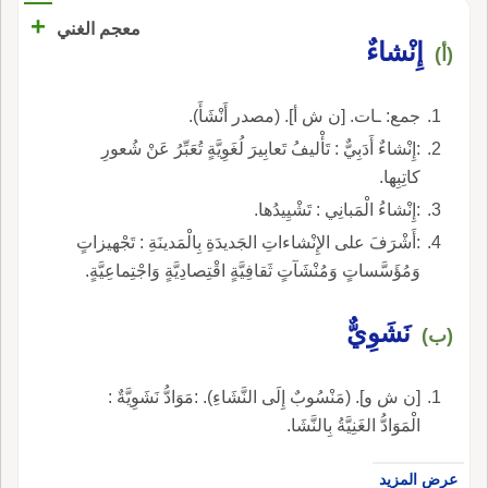
+
معجم الغني
إِنْشاءٌ
(أ)
جمع: ـات. [ن ش أ]. (مصدر أَنْشَأَ).
:إِنْشاءٌ أَدَبِيٌّ : تَأْليفُ تَعابِيرَ لُغَوِيَّةٍ تُعَبِّرُ عَنْ شُعورِ
كاتِبِها.
:إِنْشاءُ الْمَبانِي : تَشْيِيدُها.
:أَشْرَفَ على الإِنْشاءاتِ الجَديدَةِ بِالْمَدينَةِ : تَجْهيزاتٍ
وَمُؤَسَّساتٍ وَمُنْشَآتٍ ثَقافِيَّةٍ اقْتِصادِيَّةٍ وَاجْتِماعِيَّةٍ.
نَشَوِيٌّ
(ب)
[ن ش و]. (مَنْسُوبٌ إِلَى النَّشَاءِ). :مَوَادُّ نَشَوِيَّةٌ :
الْمَوَادُّ الغَنِيَّةُ بِالنَّشَا.
عرض المزيد