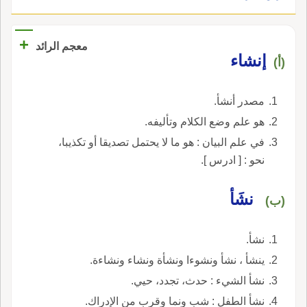
+
معجم الرائد
إنشاء
(أ)
مصدر أنشأ.
هو علم وضع الكلام وتأليفه.
في علم البيان : هو ما لا يحتمل تصديقا أو تكذيبا،
نحو : [ ادرس ].
نشَأ
(ب)
نشأ.
ينشأ ، نشأ ونشوءا ونشأة ونشاء ونشاءة.
نشأ الشيء : حدث، تجدد، حيي.
نشأ الطفل : شب ونما وقرب من الإدراك.