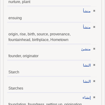
nurture, plant
منشأ
ensuing
منشأ
origin, rise, birth, source, provenance,
fountainhead, birthplace, Hometown
منشئ
founder, originator
النشا
Starch
النشا
Starches
إنشاء
foundation, foundress, setting up, origination,