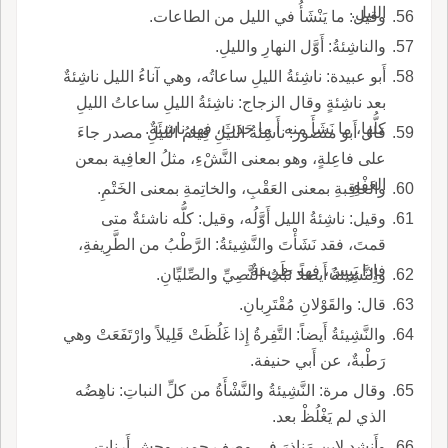
الليل.
وقيل: ما يَنْشَأُ في الليل من الطاعات.
والناشِئةُ: أَوَّل النهارِ والليلِ.
أَبو عبيدة: ناشِئةُ الليلِ ساعاتُه، وهي آناءُ الليل ناشِئةٌ
بعد ناشِئةٍ وقال الزجاج: ناشِئةُ الليلِ ساعاتُ الليلِ
كلُّها، ما نَشَأَ منه أَ ما حَدَثَ، فهو ناشِئَةٌ.
قال أَبو منصور: ناشِئةُ الليلِ قِيامُ الليلِ مصدر جاءَ
على فاعِلةٍ، وهو بمعنى النَّشْءِ، مثلُ العافِية بمعن
العَفْوِ.
والعاقِبةِ بمعنى العَقْبِ، والخاتِمةِ بمعنى الخَتْمِ.
وقيل: ناشِئةُ الليل أَوَّلُه، وقيل: كلُّه ناشئةٌ متى
قمتَ، فقد نَشَأْتَ والنَّشِيئةُ: الرَّطْبُ من الطَّرِيفةِ،
فإِذا يَبِسَ، فهو طَرِيفةٌ.
والنَّشِيئةُ أَيضاً: نَبْتُ النَّصِيِّ والصِّليِّانِ.
قال: والقَوْلانِ مُقْتَرِبانِ.
والنَّشِيئةُ أَيضاً: التَّفِرةُ إِذا غَلُظَتْ قَلِيلاً وارْتَفَعَتْ وهي
رَطْبةٌ، عن أَبي حنيفة.
وقال مرة: النَّشِيئةُ والنَّشْأَةُ من كلِّ النباتِ: ناهِضُه
الذي لم يَغْلُظْ بعد.
وأَنشد لابن مَناذرَ في وصف حمير وحش أَرناتٍ،