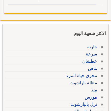
الاكثر شعبية اليوم
جارية
سرعة
عطشان
ماض
مجرى حياة المرء
مظلة باراشوت
منذ
مورس
نزل بالبارشوت