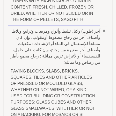
TUBERS WITH HIGH STARCH OR INULIN
CONTENT, FRESH, CHILLED, FROZEN OR
DRIED, WHETHER OR NOT SLICED OR IN
THE FORM OF PELLETS; SAGO PITH
آجر (طوب) وكتل تبليط وألواح ومربعات وترابيع وبلاط
وأصناف أخر من زجاج مضغوط أومقولب، وإن كان
مسلحاً للإستعمال فى البناء أو الإنشاءات؛ مكعبات
وأصناف أخر صغيرة من زجاج، وإن كانت على حامل،
للفسيفساء أو لأغراض تزيين مماثلة ؛ زجاج مجمع بأطر
من رصاص وما يماثله؛
PAVING BLOCKS, SLABS, BRICKS,
SQUARES, TILES AND OTHER ARTICLES
OF PRESSED OR MOULDED GLASS,
WHETHER OR NOT WIRED, OF A KIND
USED FOR BUILDING OR CONSTRUCTION
PURPOSES; GLASS CUBES AND OTHER
GLASS SMALLWARES, WHETHER OR NOT
ON A BACKING, FOR MOSAICS OR SI