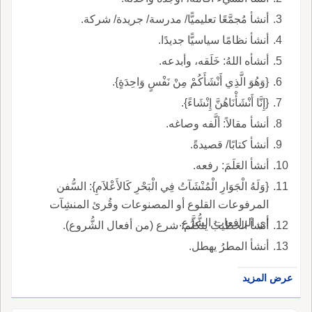
أنشأ مُجمَّعًا تعليميًّا/ مدرسة/ جريدة/ شركة.
أنشأ نظامًا سياسيًّا جديدًا.
أنشأه اللهُ: خَلَقه، وأبدعه.
{وَهُوَ الَّذِي أَنْشَأَكُمْ مِنْ نَفْسٍ وَاحِدَةٍ}.
{إِنَّا أَنْشَأْنَاهُنَّ إِنْشَاءً}.
أنشأ مقالاً: ألَّفه وصاغه.
أنشأ كتابًا/ قصيدةً.
أنشأ العَلَمَ: رفعه.
{وَلَهُ الْجَوَارِ الْمُنْشَآتُ فِي الْبَحْرِ كَالأَعْلاَمِ}: السُّفن
المرفوعات القلوع أو المصنوعات وقُرئ المنشِآت
أي الرافعات الشُّرُع.
أنشأ الخطيبُ يتكلَّم: شرع (من أفعال الشُّروع).
أنشأ المطرُ يهطل.
عرض المزيد