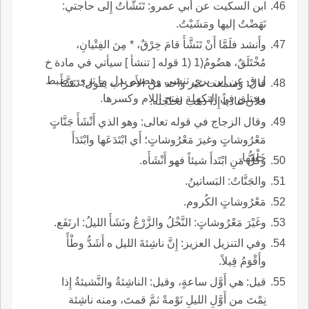
ابن السكيت عن أَبي عمرو: تَنَشَّأْتُ إِلى حاجتي:
نَهَضْتُ إليها ومَشَيْتُ.
وأَنشد فلَمَّا أَنْ تَنَشَّأَ قامَ خِرْقٌ، * مِنَ الفِتْيانِ،
مُخْتَلَقٌ، هضُومُ(1 (1 قوله [ تنشأ ] سيأتي في مادة خ
ل ق عن ابن بري تنشى وهضيم بدل ما ترى وضبط
قال: وسمعت غير واحد من الأَعراب يقول: تَنَشَّأَ
مختلق في التكملة بفتح اللام وكسرها.
فلان غادياً إِذا ذهَب لحاجته.
وقال الزجاج في قوله تعالى: وهو الذي أَنْشَأَ جَنَّاتٍ
مَعْرُوشاتٍ وغيرَ مَعْرُوشاتٍ؛ أَي ابْتَدَعَها وابْتَدَأَ
خَلْقَها.
وكلُّ مَنِ ابْتَدأَ شيئاً فهو أَنْشَأَه.
والجَنَّاتُ: البَساتينُ.
مَعْرُوشاتٍ الكُروم.
وغَيْرَ مَعْرُوشاتٍ: النَّخْلُ والزَّرْعُ ونَشَأَ الليلُ: ارتَفَع.
وفي التنزيل العزيز: إِنَّ ناشِئةَ الليل ه أَشَدُّ وطْأً
وأَقْوَمُ قِيلاً.
قيل: هي أَوَّل ساعةٍ، وقيل: الناشِئةُ والنَّشيئةُ إِذا
نِمْتَ من أَوَّلِ الليلِ نَوْمةً ثمَّ قمتَ، ومنه ناشِئة