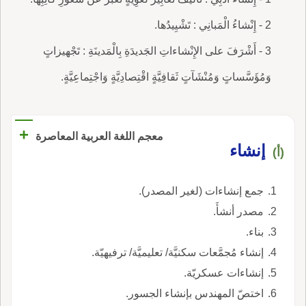
2 - إِنْشاءُ الْمَبانِي : تَشْيِيدُها.
3 - أَشْرَفَ على الإِنْشاءاتِ الجَديدَةِ بِالْمَدينَةِ : تَجْهيزاتٍ
وَمُؤَسَّساتٍ وَمُنْشَآتٍ ثَقافِيَّةٍ اقْتِصادِيَّةٍ وَاجْتِماعِيَّةٍ.
+
معجم اللغة العربية المعاصرة
إنشاء
(أ)
جمع إنشاءات (لغير المصدر).
مصدر أنشأَ.
بناء.
إنشاء مُجمَّعات سكنيَّة/ تعليميَّة/ ترفيهيّة.
إنشاءات عسكريّة.
اختصّ المهندس بإنشاء الجسور.