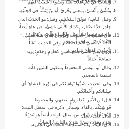
ونُشُوءاً ونَشاءً: رَبا وشَبَّ.
ونَشَأْتُ في بني فلان نَشْأً ونُشُوءاً: شَبَبْتُ فيهم.
ونُشِّئَ وأُنْشئَ، بمعنى وقُرئَ: أَوَمنْ يُنَشَّأُ في الحِلْيَةِ.
وقيل الناشِئُ فوَيْقَ الـمُحْتَلِمِ، وقيل: هو الحَدَثُ الذي
جاوَزَ حَدَّ الصِّغَر، وكذلك الأُنثى ناشِئٌ، بغير هاءٍ أَيضاً،
والجمع منهما نَشَأٌ مثل طالِبٍ وطَلَبٍ، وكذلك
قال نُصَيْب في المؤَنث ولَوْلا أَنْ يُقَالَ صَبا نُصَيْبٌ، *
النَشْءُ مثل صاحِبٍ وصَحْبٍ.
لَقُلْتُ: بنَفْسِيَ النَّشَأُ الصِّغار وفي الحديث: نَشَأٌ
يَتَّخِذُونَ القرآنَ مَزامِيرَ.
يروى بفتح الشي جمع ناشِئٍ كخادِمٍ وخَدَمٍ؛ يريد:
جماعةً أَحداثاً.
وقال أَبو موسى المحفوظُ بسكون الشين كأَنه
تسمية بالمصدر.
وفي الحديث: ضُمُّوا نَواشِئَكم في ثَوْرةِ العِشَاءِ؛ أَي
صِبْيانَكم وأَحْداثَكُم.
قال ابن الأَثير: كذا رواه بعضهم، والمحفوظ
فَواشِيَكُم، بالفاء، وسيأْتي ذكره في المعتل الليث:
النَّشْءُ أَحْداثُ الناس، يقال للواحد أَيضاً هو نَشْءُ
يقال: فَتىً ناشِئٌ.
سَوْءٍ وهؤلاء نَشْءُ سَوْءٍ؛ والناشِئُ الشابُّ.
قال الليث: ولم أَسمع هذا النعت في الجارية.