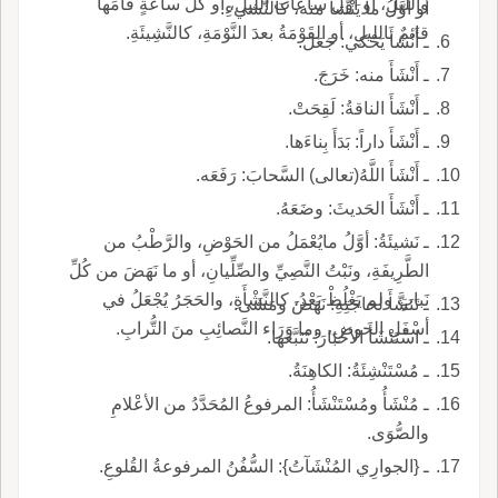
والليلِ، أو أوَّلُ ساعات الليلِ، أو كلُّ ساعةٍ قامَها
أو أَوَّلُ ما يَنْشأُ منه، كالنَّشيءِ.
قائمٌ بالليلِ، أو القَوْمَةُ بعدَ النَّوْمَةِ، كالنَّشِيئَةِ.
ـ أَنْشَأَ يَحْكي: جَعَل.
ـ أَنْشَأَ منه: خَرَجَ.
ـ أَنْشَأَ الناقةُ: لَقِحَتْ.
ـ أَنْشَأَ داراً: بَدَأَ بِناءَها.
ـ أَنْشَأَ اللَّهُ(تعالى) السَّحابَ: رَفَعَه.
ـ أَنْشَأَ الحَديثَ: وضَعَهُ.
ـ نَشيئَةُ: أوَّلُ مايُعْمَلُ من الحَوْضِ، والرَّطْبُ من
الطَّرِيفَةِ، ونَبْتُ النَّصِيِّ والصِّلِّيانِ، أو ما نَهَضَ من كُلِّ
نَباتٍ ولم يَغْلُظْ بَعْدُ، كالنَّشْأَةِ، والحَجَرُ يُجْعَلُ في
ـ تَنَشَّأَ لحاجَتِهِ: نَهَضَ ومَشَى.
أسْفَلِ الحوضِ، وما وَرَاء النَّصائِبِ منَ التُّرابِ.
ـ اسْتَنْشَأَ الأخْبَارَ: تَتَبَّعَها.
ـ مُسْتَنْشِئَةُ: الكاهِنَةُ.
ـ مُنْشَأُ ومُسْتَنْشَأُ: المرفوعُ المُحَدَّدُ من الأعْلامِ
والصُّوَى.
ـ {الجوارِي المُنْشَآتُ}: السُّفُنُ المرفوعةُ القُلوعِ.