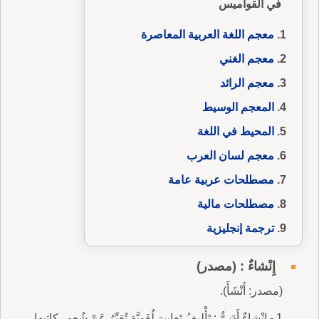
في القواميس
معجم اللغة العربية المعاصرة
معجم الغني
معجم الرائد
المعجم الوسيط
المحيط في اللغة
معجم لسان العرب
مصطلحات عربية عامة
مصطلحات مالية
ترجمة إنجليزية
إِنْشاءٌ : (مصدر)
(مصدر: أَنْشَأَ).
1 - إِنْشاءٌ أَدَبِيٌّ : تَأْليفُ تَعابِيرَ لُغَوِيَّةٍ تُعَبِّرُ عَنْ شُعورِ كاتِبِها.