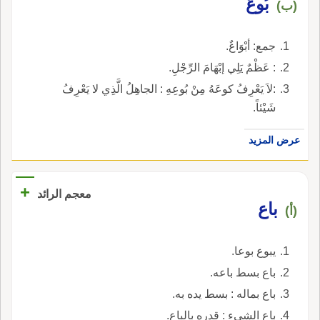
بُوعٌ
(ب)
جمع: أبْوَاعٌ.
: عَظْمٌ يَلِي إبْهَامَ الرِّجْلِ.
:لاَ يَعْرِفُ كوعَهُ مِنْ بُوعِهِ : الجاهِلُ الَّذِي لا يَعْرِفُ
شَيْئاً.
عرض المزيد
+
معجم الرائد
باع
(أ)
يبوع بوعا.
باع بسط باعه.
باع بماله : بسط يده به.
باع الشيء : قدره بالباع.