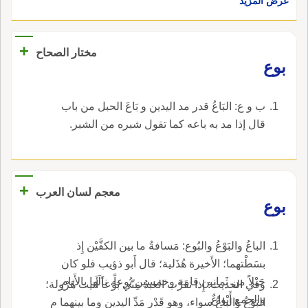
عرض المزيد
+
مختار الصحاح
بوع
ب و ع: البَاعُ قدر مد اليدين و بَاعَ الحبل من باب
قال إذا مد به باعه كما تقول شبره من الشبر.
+
معجم لسان العرب
بوع
الباعُ والبَوْعُ والبُوع: مَسافةُ ما بين الكفَّيْن إِذ
بسَطْتهما؛ الأَخيرة هُذَلية؛ قال أَبو ذؤيب فلو كان
حَبْلاً من ثَمانِين قامة وخمسين بُوعاً، نالَها بالأَنامِ
وفي الحديث: إِذا تقَرَّب العبدُ مِنّي بَوْعاً أَتيت هَرْولة؛
والجمع أَبْواعٌ.
البَوْعُ والباعُ سواء، وهو قَدْر مَدِّ اليدين وما بينهما م