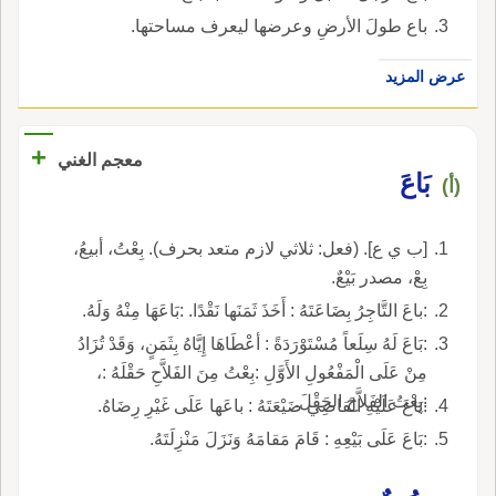
باع طولَ الأرضِ وعرضها ليعرف مساحتها.
عرض المزيد
+
معجم الغني
بَاعَ
(أ)
[ب ي ع]. (فعل: ثلاثي لازم متعد بحرف). بِعْتُ، أبيعُ،
بِعْ، مصدر بَيْعٌ.
:باعَ التَّاجِرُ بِضَاعَتَهُ : أَخَذَ ثَمَنَها نَقْدًا. :بَاعَهَا مِنْهُ وَلَهُ.
:بَاعَ لَهُ سِلَعاً مُسْتَوْرَدَةً : أعْطَاهَا إِيَّاهُ بِثَمَنٍ، وَقَدْ تُزَادُ
مِنْ عَلَى الْمَفْعُولِ الأَوَّلِ :بِعْتُ مِنَ الفَلاَّحِ حَقْلَهُ :،
:بِعْتُ الفَلاَّحَ الحَقْلَ.
:بَاعَ عَلَيْهِ القاضِي ضَيْعَتَهُ : باعَها عَلَى غَيْرِ رِضَاهُ.
:بَاعَ عَلَى بَيْعِهِ : قَامَ مَقامَهُ وَنَزَلَ مَنْزِلَتَهُ.