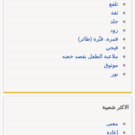
تلفع
ثقة
جلد
زود
قنبرة، قبَّرة (طائر)
قيحي
ملاعبة الطفل بقصد خضه
موثوق
نور
الاكثر شعبية
معنى
إعادة