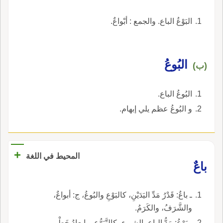
البَوْعُ الباع. والجمع : أبْواعٌ.
البُوعُ
(ب)
البُوعُ الباع.
و البُوعُ عظم يلي إبهام.
+
المحيط في اللغة
باعٌ
ـ باعٌ: قَدْرُ مَدِّ اليَدَيْنِ، كالبَوْعِ والبُوعُ، ج: أبواعٌ،
والشَّرَفُ، والكَرَمُ.
ـ بَوْعُ: مَدُّ الباعِ بالشيء، كالتَّبَوُّعِ، وإِبعادُ خَطْوِ