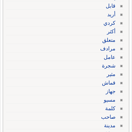
قابل
أريد
كردي
أكثر
متعلق
مرادف
عامل
شجرة
مثير
قماش
جهاز
مسيو
كلمة
صاحب
مدينة