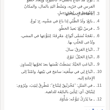
الفرسِ في جَرْيِه، وبَسْطُ اليَدِ بالمال، والمكانُ
المُنْهَضِمُ في لِصْبِ جبلٍ.
ـ باعةُ الدارِ: ساحَتُها.
ـ بائِعُ: ولَدُ الظَّبْيِ إذا باعَ في مَشْيِه، ج: بُوعٌ.
ـ فرسٌ بَيِّعٌ: بَعيدُ الخطْوِ.
ـ نَعْجَةُ تُسَمَّى أبْواعَ، مَعْرِفَةً: لِتَبَوُّعِها في المشي،
وتُدْعى للحَلْبِ بها.
ـ انْباعَ العَرَقُ: سالَ.
ـ انْباعَ الحَبْلُ: تَبَوَّعَ.
ـ انْباعَتِ الحَيَّةُ: بَسَطَتْ نَفْسَها بعدَ تَحَوِّيها لِتُساوِرَ.
ـ انْباعَ لِي في سِلْعَتِه: سامَحَ في بَيْعِها، وامْتَدَّ إلى
الإِجابَةِ إليه.
ـ في المَثَلِ: ''مُخْرَنْبِقٌ لِيَنْبَاع'': مُطْرِقٌ لِيَثِبَ، ويُرْوَى:
لِيَنْبَاقَ، أي: لِيَأتِيَ بالبائِقَة للداهية.
ـ ما يُدْرَكُ تَبَوُّعُه: شَأْوُهُ.