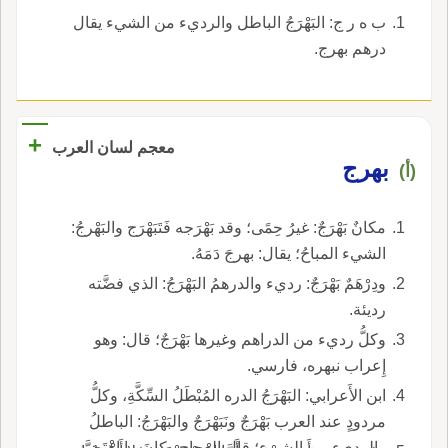
ب ه ر ج: البَهْرَجُ الباطل والرديء من الشيء يقال
درهم بهرج.
+
معجم لسان العرب
بهرج
(أ)
مكانٌ بَهْرَجٌ: غيرُ حِمًى؛ وقد بَهْرَجه فَتَبَهْرَج والبَهْرجُ:
الشيء المباحُ؛ يقال: بهرجَ دَمَهُ.
ودِرْهَمٌ بَهْرَجٌ: رديء والدرهمُ البَهْرَجُ: الذي فضَّته
رديئة.
وكلُّ رديء من الدراهم وغيرها بَهْرَجٌ؛ قال: وهو
إِعراب نبهره، فارسي.
ابن الأَعرابي: البَهْرَجُ الدره المُبْطَلُ السِّكَّةِ، وكلُّ
مردودٍ عند العرب بَهْرَجٌ ونَبَهْرَجٌ والبَهْرَجُ: الباطلُ
والرديء من الشيء؛ قال العجاج وكانَ ما اهْتَضَّ