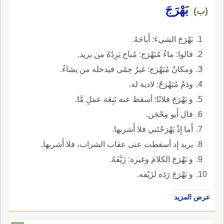
بَهْرَجَ
(ب)
بَهْرَجَ الشيءَ: أَباحَهُ.
قالوا: ماءٌ مُبَهْرَج: مُباح يَرِدُهُ من يريد.
ومكانٌ مُبَهْرَج: غيرُ حِمًى فيدخله من يشاءُ.
ودَمٌ مُبَهْرَحٌ: لادية له.
و بَهْرَجَ فلانًا: أسقط عنه تَبِعَة عملِ مَّا.
قال أَبو مِحْجَن.
أَما إِذْ بَهْرَجْتَني فلا أَشربها.
يريد إِد أسقطت عنى عقاب الشراب، فلا أَشربها.
و بَهْرَجَ الكلامَ وغيره: زَيَّفَهُ.
و بَهْرَجَ رَدَه لزَيْفه.
عرض المزيد