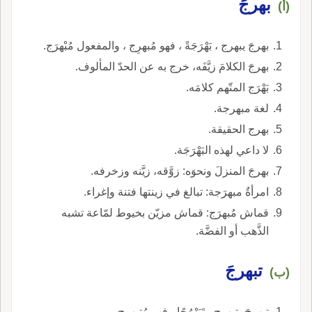
بهرجَ
(أ)
بهرجَ يبهرج ، بَهْرَجَةً ، فهو مُبهرِج ، والمفعول مُبْهرَج.
بهرجَ الكلامَ زيَّفَه، خرج به عن الحدّ المألوف.
بَهْرَج المتّهم كلامَه.
لغة مبهرجة.
بهرج الحقيقة.
لا داعي لهذه البَهْرَجَة.
بهرجَ المنزلَ ونحوَه: زوَّقه، زيَّنه وزخرفه.
امرأةٌ مبهرَجة: تبالغ في زينتها فتنة وإغراء.
قماش مُبهرَج: قماش مزيّن بخيوط لمّاعة تشبه
الذَّهب أو الفضَّة.
تبهرجَ
(ب)
تبهرجَ يتبهرج ، تَبَهْرُجًا ، فهو مُتبهرِج.