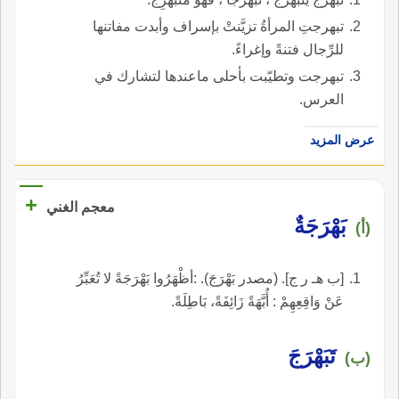
تبهرجتِ المرأةُ تزيَّنتْ بإسراف وأبدت مفاتنها
للرِّجال فتنةً وإغراءً.
تبهرجت وتطيّبت بأحلى ماعندها لتشارك في
العرس.
عرض المزيد
+
معجم الغني
بَهْرَجَةٌ
(أ)
[ب هـ ر ج]. (مصدر بَهْرَجَ). :أظْهَرُوا بَهْرَجَةً لا تُعَبِّرُ
عَنْ وَاقِعِهِمْ : أُبَّهَةً زَائِفَةً، بَاطِلَةً.
تَبَهْرَجَ
(ب)