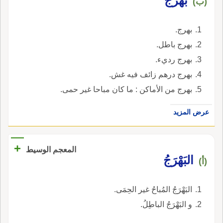
بَهرَج
(ب)
بهرج.
بهرج باطل.
بهرج رديء.
بهرج درهم زائف فيه غش.
بهرج من الأماكن : ما كان مباحا غير حمى.
عرض المزيد
+
المعجم الوسيط
البَهْرَجُ
(أ)
البَهْرَجُ المُباحُ غير الحِمَى.
و البَهْرَجُ الباطِلُ.