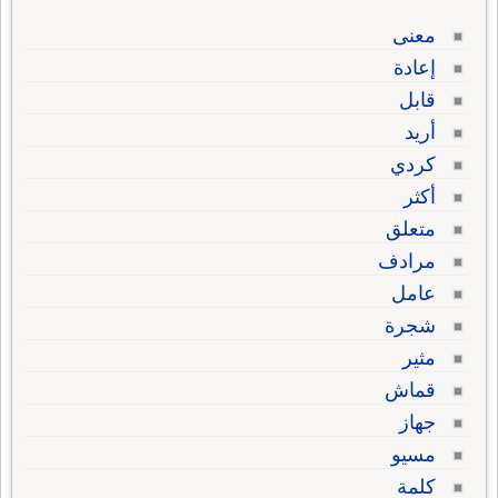
معنى
إعادة
قابل
أريد
كردي
أكثر
متعلق
مرادف
عامل
شجرة
مثير
قماش
جهاز
مسيو
كلمة