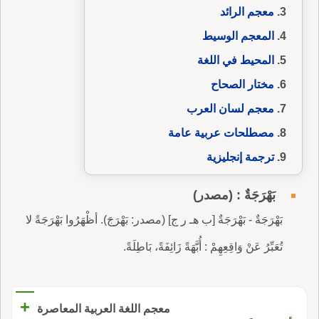
معجم الرائد
المعجم الوسيط
المحيط في اللغة
مختار الصحاح
معجم لسان العرب
مصطلحات عربية عامة
ترجمة إنجليزية
بَهْرَجَةٌ : (مصدر)
بَهْرَجَةٌ - بَهْرَجَةٌ [ب هـ ر ج] (مصدر: بَهْرَجَ). أظْهَرُوا بَهْرَجَةً لا
تُعَبِّرُ عَنْ وَاقِعِهِمْ : أُبَّهَةً زَائِفَةً، بَاطِلَةً.
+
معجم اللغة العربية المعاصرة