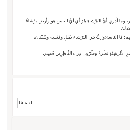
ما أَدري أَيُّ البَرْشاءِ هُوَ أَي أَيُّ الناس هو وأَرض بَرْشاءُ
 كذلك.
قا النابغة:ورَبُّ بَني البَرْشاءِ ذُهْلٍ وقَيْسِه وشَيْبَانَ،
الأَبْرَشِيَّةِ نَظْرَةً وطَرْفِي وَراءَ النَّاظِرِين قَصِير.
Broach