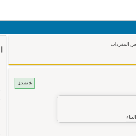
وس المفردات
ا
بلا تشكيل
لبناء