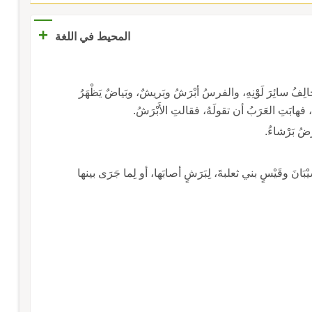
+
المحيط في اللغة
لِفُ سائِرَ لَوْنِهِ، والفرسُ أبْرَشُ وبَريشٌ، وبَياضٌ يَظْهَرُ
 فهابَتِ العَرَبُ أن تقولَهُ، فقالتِ الأَبْرَشُ.
رضُ بَرْشاءُ.
َيْبَانَ وقَيْسٍ بني ثعلبةَ، لِبَرَشٍ أصابَها، أو لِما جَرَى بينها