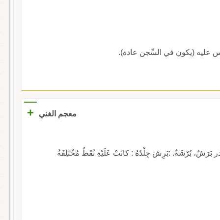
لس عليه (يكون في السِّجن عادة).
+
معجم الغني
بُرْشَةٌ. :بَرِشَ جِلْدُهُ : كانَتْ عَلَيْهِ نُقَطٌ مُخْتَلِفَةُ