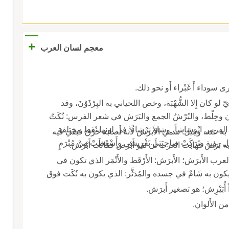
+
معجم لسان العرب
 سوداء أَ غَبْراء أَو نحو ذلك.
و كان إِلا الشُّهْبَة، وخص اللحياني به البِرْذَوْنَ، وقد
أَلوان وخِلْط، والبُرْشُ الجمع والبَرَش في شعر الفرس: نُكَتٌ
الفرس ابْرِشاشاً، وشاة بَرْشاءُ: في لونها نُقَط مختلفة
ْا به عنه، وقيل: سمي الأَبرَش لأَنه أَصابه حَرْق فبقي فيه
ل رؤبة وتَرَكَتْ صاحِبَتي تَفْرِيشي وأَسْقَطَتْ مِنْ مُبْرَمٍ
ابه بَرَص فهابت العرب أَن تقو أَبْرَص فقالت أَبْرَش.
العرب الأَبرَش؛ الأَبرَش: الأَرْقَط والأَنْمَر الذي تكون في
يكون به شَامٌ في جسده والمُدَثَّر: الذي يكون به نُكَت فوق
أُبَيْرِش؛ هو تصغير أَبرَش.
ن الأَلوان.