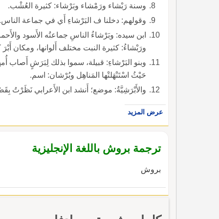
وسنة رَبْشاء ورَمْشاء وبَرْشاء: كثيرة العُشْب.
وقولهم: دخلنا ف البَرْشاءِ أَي في جماعة الناس.
ابن سيده: وبَرْشاءُ الناسِ جماعتُه الأَسود والأَحمر، و
ورَبْشاءُ: كثيرة النبت مختلف أَلوانها، ومكان أَبْرَ
وبنو البَرْشاءِ: قبيلة، سموا بذلك لِبَرَشٍ أَصاب أُمهم؛ 
حَيْثُ اسْتَنْهَلتْها المَناهِل وبُرْشان: اسم.
والأَبْرَشِيَّةُ: موضع؛ أَنشد ابن الأَعرابي نَظَرْتُ بِقَصْرِ 
عرض المزيد
ترجمة بروش باللغة الإنجليزية
بروش