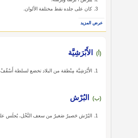
كان على جلده نقط مختلفة الألوان.
عرض المزيد
الأَبْرَشِيَّة
(أ)
الأَبْرَشِيَّة مِنْطقة من البلاد تخضع لسلطة أَسْقُفْ.
البُرْش
(ب)
البُرْش حَصيرٌ صَغيرٌ من سعف النَّخْل، يُجلَس علي