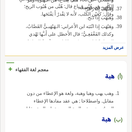
الكَلْبِ، في هُبَّى قِـباع قال: هُبَّى من هُبُوب الريح؛
مذكور في موضعه.
وهَبْهَبَ إِذا زَجَرَ.
وقال: كعَيْن الكلب، لأَنه لا يَقْدرُ أَ يَفْتَحَها.
وهَبْهَبَ إِذا ذَبَح.
وهَبْهَبَ إِذا انْتَبَه ابن الأَعرابي: الـهَبْهَبـيُّ القَصَّابُ،
وكذلك الفَغْفَغِـيُّ؛ قال الأَخطل على أَنـَّها تَهْدي
الـمَطِـيَّ إِذا عَوَى، * من الليل، مَمْشُوقُ الذراعَيْنِ
عرض المزيد
هَبْهَب أَراد به: الخَفيفَ من الذئاب.
+
معجم لغة الفقهاء
هبة
(أ)
وهب يهب وهبا وهبة، ولغة هو الإعطاء من دون
مقابل. واصطلاحا ; هي عقد مفادها الإعطاء
المجاني، نعم في الهبة المعوضة، إي الهبة مقابل
عوض من الآخر، هناك تعويض.
‏هبة‏
(ب)