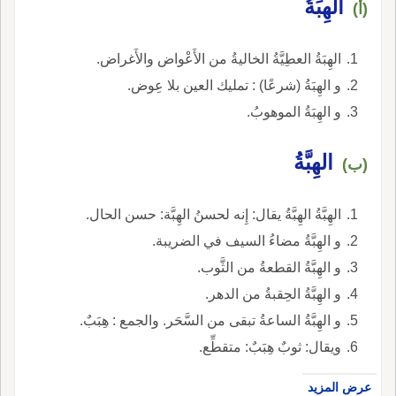
الهِبَةُ
(أ)
الهِبَةُ العطِيَّةُ الخاليةُ من الأَعْواض والأَغراض.
و الهِبَةُ (شرعًا) : تمليك العين بلا عِوض.
و الهِبَةُ الموهوبُ.
الهِبَّةُ
(ب)
الهِبَّةُ الهِبَّةُ يقال: إِنه لحسنُ الهِبَّة: حسن الحال.
و الهِبَّةُ مضاءُ السيف في الضريبة.
و الهِبَّةُ القطعةُ من الثَّوب.
و الهِبَّةُ الحِقبةُ من الدهر.
و الهِبَّةُ الساعةُ تبقى من السَّحَر. والجمع : هِبَبٌ.
ويقال: ثوبٌ هِبَبٌ: متقطِّع.
عرض المزيد