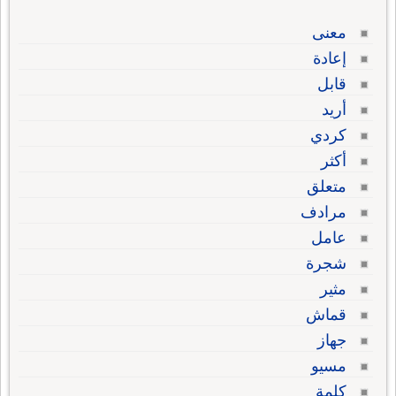
معنى
إعادة
قابل
أريد
كردي
أكثر
متعلق
مرادف
عامل
شجرة
مثير
قماش
جهاز
مسيو
كلمة