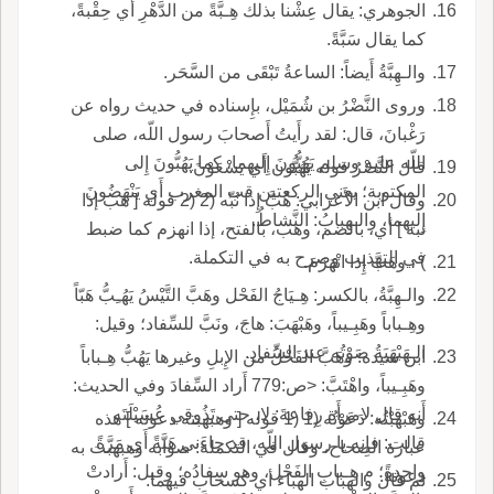
الجوهري: يقال عِشْنا بذلك هِـبَّةً من الدَّهْرِ أَي حِقْبةً،
كما يقال سَبَّةً.
والـهِبَّةُ أَيضاً: الساعةُ تَبْقَى من السَّحَر.
وروى النَّضْرُ بن شُمَيْل، بإِسناده في حديث رواه عن
رَغْبانَ، قال: لقد رأَيتُ أَصحابَ رسول اللّه، صلى
اللّه عليه وسلم يَهُبُّونَ إِليهما، كما يَهُبُّونَ إِلى
قال النَّضْرُ قوله يَهُبُّون أَي يَسْعَوْنَ.
المكتوبة؛ يعني الركعتين قب المغرب أَي يَنْهَضُونَ
وقال ابن الأَعرابي: هُبَّ إِذا نُبِّه (2 (2 قوله [ هب إذا
إِليهما، والـهِبابُ: النَّشاطُ.
نبه ] أي، بالضم، وهب، بالفتح، إذا انهزم كما ضبط
في التهذيب وصرح به في التكملة.
) ، وهَبَّ إِذا انْهَزَمَ.
والـهِبَّةُ، بالكسر: هِـيَاجُ الفَحْل وهَبَّ التَّيْسُ يَهُـِبُّ هَبّاً
وهِـباباً وهَبِـيباً، وهَبْهَبَ: هاجَ، ونَبَّ للسِّفاد؛ وقيل:
الـهَبْهَبَةُ صَوْتُه عند السِّفادِ.
ابن سيده: وهَبَّ الفَحْلُ من الإِبلِ وغيرها يَهُبُّ هِـباباً
وهَبِـيباً، واهْتَبَّ: <ص:779 أَراد السِّفادَ وفي الحديث:
أَنه قال لامرأَة رِفاعةَ: لا، حتى تَذُوقي عُسَيْلَتَه
وهَبْهَبْتُه: دَعَوْتُه (1 (1 قوله [ وهبهبته دعوته ] هذه
قالت: فإِنه يا رسول اللّه، قد جاءَني هَبَّةً أَي مَرَّةً
عبارة الصحاح، وقال في التكملة: صوابه وهبهبت به
واحدةً؛ م هِـبابِ الفَحْل، وهو سِفادُه؛ وقيل: أَرادتْ
دعوته.
ثم قال والهباب الهباء أي كسحاب فيهما.