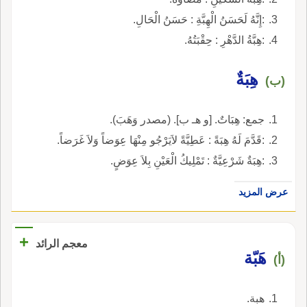
:إِنَّهُ لَحَسَنُ الْهِبَّةِ : حَسَنُ الْحَالِ.
:هِبَّةُ الدَّهْرِ : حِقْبَتُهُ.
هِبَةٌ
(ب)
جمع: هِبَاتٌ. [و هـ ب]. (مصدر وَهَبَ).
:قَدَّمَ لَهُ هِبَةً : عَطِيَّةً لاَيَرْجُو مِنْهَا عِوَضاً وَلاَ غَرَضاً.
:هِبَةٌ شَرْعِيَّةٌ : تَمْلِيكُ الْعَيْنِ بِلاَ عِوَضٍ.
عرض المزيد
+
معجم الرائد
هَبّة
(أ)
هبة.