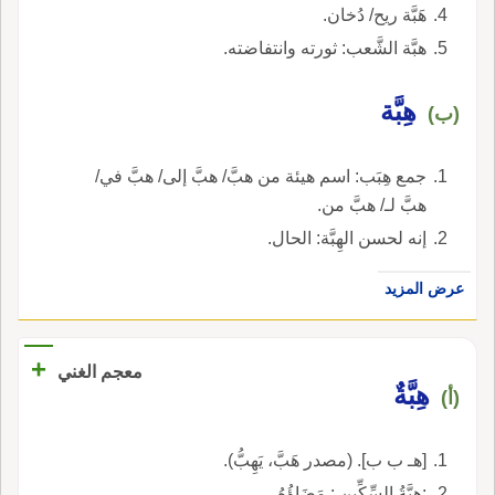
هَبَّة ريح/ دُخان.
هبَّة الشَّعب: ثورته وانتفاضته.
هِبَّة
(ب)
جمع هِبَب: اسم هيئة من هبَّ/ هبَّ إلى/ هبَّ في/
هبَّ لـ/ هبَّ من.
إنه لحسن الهِبَّة: الحال.
عرض المزيد
+
معجم الغني
هِبَّةٌ
(أ)
[هـ ب ب]. (مصدر هَبَّ، يَهِبُّ).
:هِبَّةُ السِّكِّينِ : مَضَاؤُهُ.