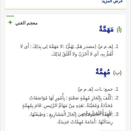
عرض المزيد
+
معجم الغني
مَهَمَّةٌ
(أ)
[هـ م م]. (مصدر هَمَّ، يَهُمُّ). :لا مَهَمَّةَ لِي بِذلِكَ : أَي لا
أَهُمُّ بِهِ، أي لا أَحْزَنُ ولا أَقْلَقُ لِذَلِكَ.
مُهِمَّةٌ
(ب)
جمع: ـات. [هـ م م].
:كُلِّفَ بِإِنْجَازِ مُهِمَّةٍ صَعْبَةٍ : بِأُمُورٍ لَهَا مُوَاصَفَاتٌ
مُحَدَّدَةٌ وَمُعَيَّنَةٌ. :هَذِهِ مِنْ مَهَامِّ الرَّئِيسِ :قَامَ بِمُهِمَّةٍ
عَلَى أَحْسَنِ وَجْهٍ.
:مُهِمِّةُ الْحُكُومَةِ هِيَ إِنْجَازُ الْمَشَارِيعِ : وَظِيفَتُهَا،
رِسَالَتُهَا. :أَمَامَهُ مُهِمَّاتٌ جَدِيدَةٌ.