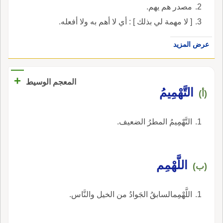
مصدر هم يهم.
[ لا مهمة لي بذلك ] : أي لا أهم به ولا أفعله.
عرض المزيد
+
المعجم الوسيط
التَّهْمِيمُ
(أ)
التَّهْمِيمُ المطرُ الضعيف.
اللَّهْمِم
(ب)
اللَّهْمِمالسابقُ الجَوادُ من الخيل والنَّاس.