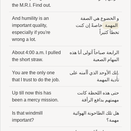
بعض الرُّواة: البُهْمى ترتفِع نح الشِّبْر ونَباتُها أَلْطَف
the M.R.I. Find out.
من نَبات البُرِّ، وهي أَنْجَعُ المَرْعَ في الحافرِ ما لم
و الخضوع هي الصفة
And humility is an
تُسْفِ، واحدتُها بُهْماة؛ قال ابن سيده: هذا قولُ أَه
المهمة
خاصةً إن كنت
important quality,
اللغة، وعندي أَنّ مَن قالُ بُهماةٌ فالأَلف مُلْحِقة له
تخطأ كثيراً
especially if you're
بِجُخْدَب، فإذ نزع الهاء أَحال إعْتِقاده الأَول عما كان
wrong a lot.
عليه، وجعل الأَلف للتأني فيما بعد فيجعلها للإلْحاق
مع تاء التأنيث ويجعلها للتأنيث إذا فق الهاء.
الرابعة صباحاً أتولى أنا هذه
About 4:00 a.m. I pulled
المهام الصعبة
the short straw.
.إنك الأوحد الذي أأمنه على
You are the only one
تأدية المهمة
that I trust to do the job.
حتى هذه اللحظة كانت
Up till now this has
مهمتهم بدافع الرأفة
been a mercy mission.
هل تلك الطاحونة الهوائية
Is that windmill
مهمة؟
important?