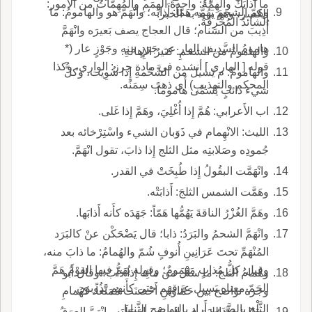
ما أَذابَك والهِمَّةُ: واحدةُ الهِمَمِ والمُهِمَّاتُ من الأُمور:
وهَمّ الشحمَ يَهُمُّه هَمّاً: أَذابَه؛ وانْهَمَّ هو والهامومُ: ما
الكسر، وهو يريد به الخبر.
الشائدُ المُحْرِقةُ.
أُذِيبَ من السنام؛ قال العجاج يصف بَعيرَه وانْهَمَّ
هامومُ السَّدِيفِ الهار عن جَرَزٍ منه وجَوْزٍ عار (*
والهامومُ من الشحمِ: كثيرُ الإِهالةِ.
قوله [ الهاري ] أنشده في مادة جرز: الواري، وكذا
والهامومُ: م يَسيل من الشَّحْمةِ إِذا شُوِيَت، وكلُّ
المحكم والتهذيب) أَي ذهب سِمَنُه.
شيء ذائبٍ يُسمَّى هاموماً.
اب الأَعرابي: هُمَّ إِذا أُغْلِيَ، وهَمَّ إِذا غَلى.
الليث: الانْهِمام في ذَوَبان الشيء واسْتِرْخائه بعد
جُمودِه وصَلابتِه مثل الثلج إِذا ذابَ، تقول انْهَمَّ.
وانْهَمَّت البقُولُ إِذا طُبِخَتْ في القدر.
وهَمَّت الشمس الثلجَ: أَذابَتْه.
وهَمَّ الغُزْرُ الناقةَ يَهُمُّها هَمّاً: جَهَدَه كأَنه أَذابَها.
وانْهَمَّ الشحمُ والبَرَدُ: ذابا؛ قال يَضْحَكْن عنْ كالبَرَد
المُنْهَمِّ تحتَ عَرَانِينِ أُنوفٍ شُمّ والهُمامُ: ما ذابَ منه،
وقيل: كلُّ مُذابٍ مَهْمومٌ؛ وقوله يُهَمُّ فيها القوْمُ هَمَّ
وهُمامُ الثلج: ما سالَ من مائِه إِذا ذابَ؛ وقال أَبو
الحَمّ معناه يَسيل عرقهم حتى كأَنهم يَذُوبون.
وجزة نواصح بين حَمَّاوَيْنِ أَحْصَنَت مُمَنَّعاً، كهُمامِ
الثَّلْج بالضَّرَب أَراد بالنواصح الثَّنايا.
ويقال: همَّ اللبَنَ في الصحْنِ إِذ حَلَبَه وانْهَمَّ العرَقُ