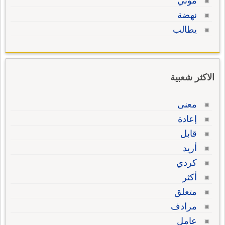
موتي
نهضة
يطالب
الاكثر شعبية
معنى
إعادة
قابل
أريد
كردي
أكثر
متعلق
مرادف
عامل