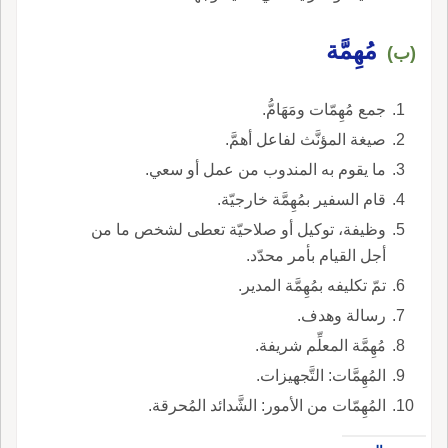
مُهِمَّة
(ب)
جمع مُهِمّات ومَهَامُّ.
صيغة المؤنَّث لفاعل أهمَّ.
ما يقوم به المندوب من عمل أو سعي.
قام السفير بمُهِمَّة خارجيّة.
وظيفة، توكيل أو صلاحيّة تعطى لشخص ما من
أجل القيام بأمر محدّد.
تمّ تكليفه بمُهِمَّة المدير.
رسالة وهدف.
مُهِمَّة المعلِّم شريفة.
المُهِمَّات: التَّجهيزات.
المُهِمّات من الأمور: الشَّدائد المُحرقة.