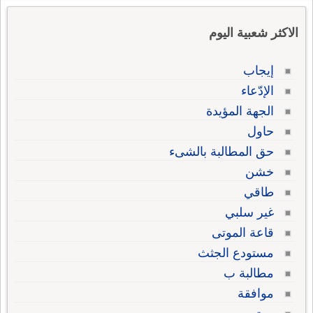
الاكثر شعبية اليوم
إيجاب
الإدّعاء
الجهة المؤيدة
حاول
حق المطالبة بالشىء
خشن
طاقي
غير سلبي
قاعة الموتى
مستودع الجثث
مطالبة ب
موافقة